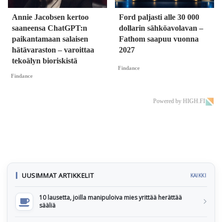
Annie Jacobsen kertoo
Ford paljasti alle 30 000
saaneensa ChatGPT:n
dollarin sähköavolavan –
paikantamaan salaisen
Fathom saapuu vuonna
hätävaraston – varoittaa
2027
tekoälyn bioriskistä
Findance
Findance
Powered by HIGH.FI
UUSIMMAT ARTIKKELIT
KAIKKI
10 lausetta, joilla manipuloiva mies yrittää herättää
sääliä