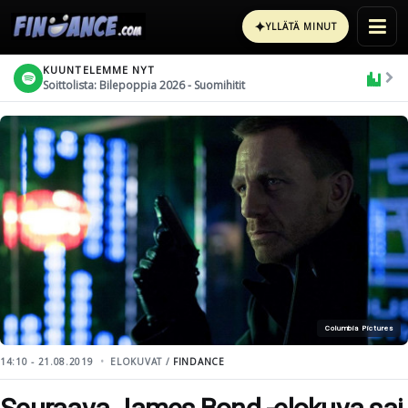
✦
YLLÄTÄ MINUT
KUUNTELEMME NYT
Soittolista: Bilepoppia 2026 - Suomihitit
Columbia Pictures
14:10 - 21.08.2019
ELOKUVAT /
FINDANCE