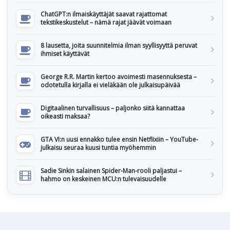
ChatGPT:n ilmaiskäyttäjät saavat rajattomat
tekstikeskustelut – nämä rajat jäävät voimaan
8 lausetta, joita suunnitelmia ilman syyllisyyttä peruvat
ihmiset käyttävät
George R.R. Martin kertoo avoimesti masennuksesta –
odotetulla kirjalla ei vieläkään ole julkaisupäivää
Digitaalinen turvallisuus – paljonko siitä kannattaa
oikeasti maksaa?
GTA VI:n uusi ennakko tulee ensin Netflixiin – YouTube-
julkaisu seuraa kuusi tuntia myöhemmin
Sadie Sinkin salainen Spider-Man-rooli paljastui –
hahmo on keskeinen MCU:n tulevaisuudelle