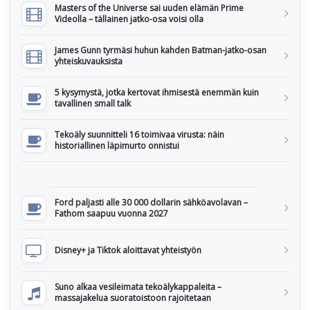
Masters of the Universe sai uuden elämän Prime
Videolla – tällainen jatko-osa voisi olla
James Gunn tyrmäsi huhun kahden Batman-jatko-osan
yhteiskuvauksista
5 kysymystä, jotka kertovat ihmisestä enemmän kuin
tavallinen small talk
Tekoäly suunnitteli 16 toimivaa virusta: näin
historiallinen läpimurto onnistui
Ford paljasti alle 30 000 dollarin sähköavolavan –
Fathom saapuu vuonna 2027
Disney+ ja Tiktok aloittavat yhteistyön
Suno alkaa vesileimata tekoälykappaleita –
massajakelua suoratoistoon rajoitetaan