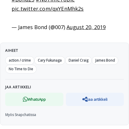
pic.twitter.com/qxYEnMhk2s
— James Bond (@007)
August 20, 2019
AIHEET
action / crime
Cary Fukunaga
Daniel Craig
James Bond
No Time to Die
JAA ARTIKKELI
WhatsApp
Jaa artikkeli
Myös Snapchatissa