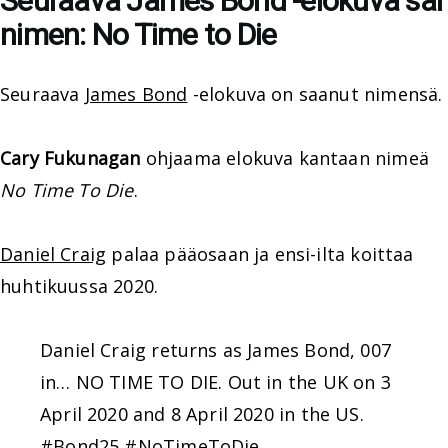
Seuraava James Bond -elokuva sai
nimen: No Time to Die
Seuraava
James Bond
-elokuva on saanut nimensä.
Cary Fukunagan
ohjaama elokuva kantaan nimeä
No Time To Die
.
Daniel Craig
palaa pääosaan ja ensi-ilta koittaa
huhtikuussa 2020.
Daniel Craig returns as James Bond, 007
in… NO TIME TO DIE. Out in the UK on 3
April 2020 and 8 April 2020 in the US.
#Bond25
#NoTimeToDie