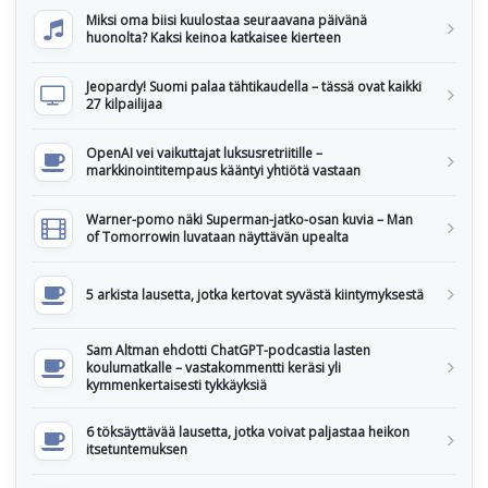
Miksi oma biisi kuulostaa seuraavana päivänä
huonolta? Kaksi keinoa katkaisee kierteen
Jeopardy! Suomi palaa tähtikaudella – tässä ovat kaikki
27 kilpailijaa
OpenAI vei vaikuttajat luksusretriitille –
markkinointitempaus kääntyi yhtiötä vastaan
Warner-pomo näki Superman-jatko-osan kuvia – Man
of Tomorrowin luvataan näyttävän upealta
5 arkista lausetta, jotka kertovat syvästä kiintymyksestä
Sam Altman ehdotti ChatGPT-podcastia lasten
koulumatkalle – vastakommentti keräsi yli
kymmenkertaisesti tykkäyksiä
6 töksäyttävää lausetta, jotka voivat paljastaa heikon
itsetuntemuksen