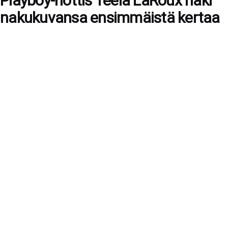
Playboy-hottis Teela LaRoux näki
nakukuvansa ensimmäistä kertaa