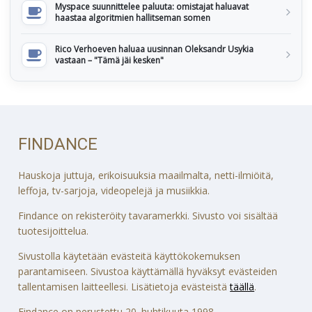
Myspace suunnittelee paluuta: omistajat haluavat
haastaa algoritmien hallitseman somen
Rico Verhoeven haluaa uusinnan Oleksandr Usykia
vastaan – "Tämä jäi kesken"
FINDANCE
Hauskoja juttuja, erikoisuuksia maailmalta, netti-ilmiöitä,
leffoja, tv-sarjoja, videopelejä ja musiikkia.
Findance on rekisteröity tavaramerkki. Sivusto voi sisältää
tuotesijoittelua.
Sivustolla käytetään evästeitä käyttökokemuksen
parantamiseen. Sivustoa käyttämällä hyväksyt evästeiden
tallentamisen laitteellesi. Lisätietoja evästeistä
täällä
.
Findance on perustettu 20. huhtikuuta 1998.