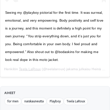
Seeing my @playboy pictorial for the first time. It was surreal,
emotional, and very empowering. Body positivity and self love
is a journey, and this moment is definitely a high point for my
own journey. “You strip everything down, and it’s just you for
you. Being comfortable in your own body. I feel proud and
empowered.” Also shout out to @bodaskins for making me
look real dope in this moto jacket.
Henkilön
Teela LaRoux
(@teelalaroux) jakama julkaisu
Heinä 23, 2019 kello 3.20 PDT
AIHEET
for men
naiskauneutta
Playboy
Teela LaRoux