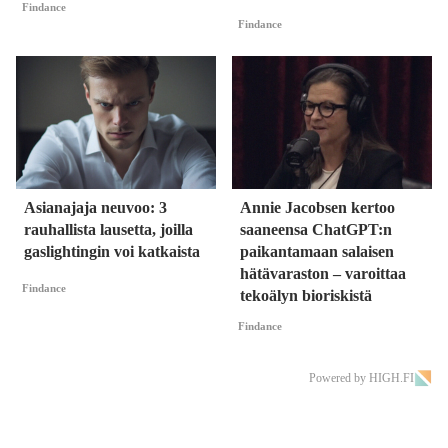
Findance
Findance
Asianajaja neuvoo: 3
Annie Jacobsen kertoo
rauhallista lausetta, joilla
saaneensa ChatGPT:n
gaslightingin voi katkaista
paikantamaan salaisen
hätävaraston – varoittaa
Findance
tekoälyn bioriskistä
Findance
Powered by HIGH.FI