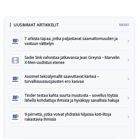
UUSIMMAT ARTIKKELIT
KAIKKI
7 arkista tapaa, jotka paljastavat saamattomuuden ja
vastuun välttelyn
Sadie Sink vahvistaa jatkavansa Jean Greynä – Marvelin
X-Men-uudistus etenee
Avoimet tekoälymallit saavuttavat kärkeä –
turvallisuussuojausten ero kasvaa
Tinder testaa kahta suurta muutosta – sovellus löytää
lähellä kohdattuja ihmisiä ja hyväksyy sanallisia hakuja
9 piirrettä, jotka voivat yhdistää hiljaisia koti-iltoja
rakastavia ihmisiä