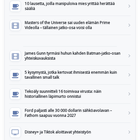
10 lausetta, joilla manipuloiva mies yrittää herättää
sääliä
Masters of the Universe sai uuden elämän Prime
Videolla – tällainen jatko-osa voisi olla
James Gunn tyrmäsi huhun kahden Batman-jatko-osan
yhteiskuvauksista
5 kysymystä, jotka kertovat ihmisestä enemmän kuin
tavallinen small talk
Tekoäly suunnitteli 16 toimivaa virusta: näin
historiallinen läpimurto onnistui
Ford paljasti alle 30 000 dollarin sähköavolavan –
Fathom saapuu vuonna 2027
Disney+ ja Tiktok aloittavat yhteistyön