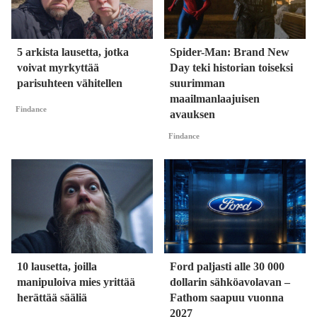
5 arkista lausetta, jotka
Spider-Man: Brand New
voivat myrkyttää
Day teki historian toiseksi
parisuhteen vähitellen
suurimman
maailmanlaajuisen
Findance
avauksen
Findance
10 lausetta, joilla
Ford paljasti alle 30 000
manipuloiva mies yrittää
dollarin sähköavolavan –
herättää sääliä
Fathom saapuu vuonna
2027