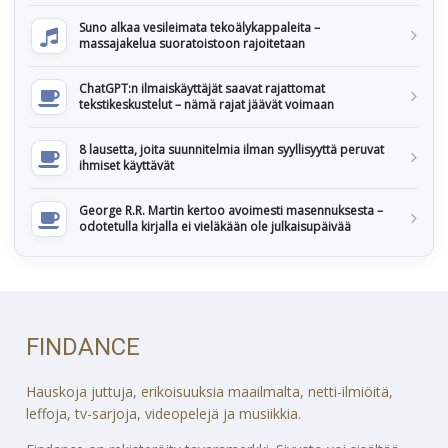
Suno alkaa vesileimata tekoälykappaleita –
massajakelua suoratoistoon rajoitetaan
ChatGPT:n ilmaiskäyttäjät saavat rajattomat
tekstikeskustelut – nämä rajat jäävät voimaan
8 lausetta, joita suunnitelmia ilman syyllisyyttä peruvat
ihmiset käyttävät
George R.R. Martin kertoo avoimesti masennuksesta –
odotetulla kirjalla ei vieläkään ole julkaisupäivää
FINDANCE
Hauskoja juttuja, erikoisuuksia maailmalta, netti-ilmiöitä,
leffoja, tv-sarjoja, videopelejä ja musiikkia.