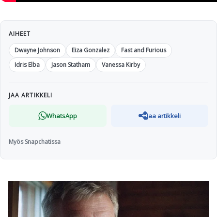
AIHEET
Dwayne Johnson
Eiza Gonzalez
Fast and Furious
Idris Elba
Jason Statham
Vanessa Kirby
JAA ARTIKKELI
WhatsApp
Jaa artikkeli
Myös Snapchatissa