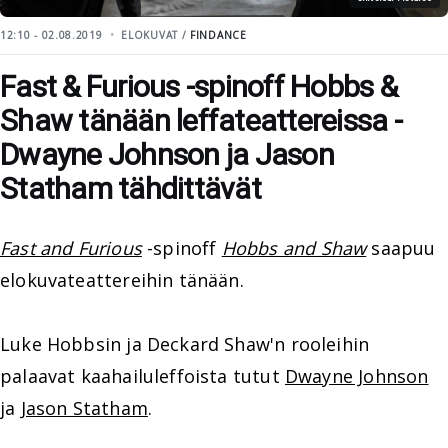
12:10 - 02.08.2019
ELOKUVAT /
FINDANCE
Fast & Furious -spinoff Hobbs &
Shaw tänään leffateattereissa -
Dwayne Johnson ja Jason
Statham tähdittävät
Fast and Furious
-spinoff
Hobbs and Shaw
saapuu
elokuvateattereihin tänään.
Luke Hobbsin ja Deckard Shaw'n rooleihin
palaavat kaahailuleffoista tutut
Dwayne Johnson
ja
Jason Statham
.