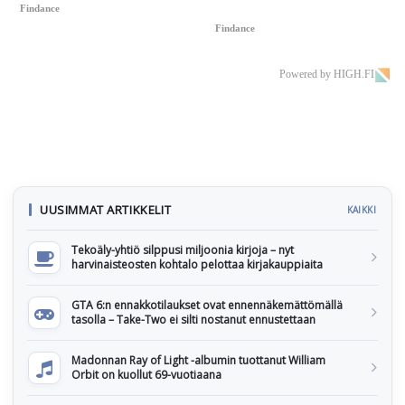
Findance
Findance
Powered by HIGH.FI
UUSIMMAT ARTIKKELIT
KAIKKI
Tekoäly-yhtiö silppusi miljoonia kirjoja – nyt
harvinaisteosten kohtalo pelottaa kirjakauppiaita
GTA 6:n ennakkotilaukset ovat ennennäkemättömällä
tasolla – Take-Two ei silti nostanut ennustettaan
Madonnan Ray of Light -albumin tuottanut William
Orbit on kuollut 69-vuotiaana