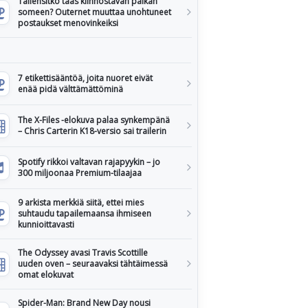
Tallensitko taas kiinnostavan paikan
someen? Outernet muuttaa unohtuneet
postaukset menovinkeiksi
7 etikettisääntöä, joita nuoret eivät
enää pidä välttämättöminä
The X-Files -elokuva palaa synkempänä
– Chris Carterin K18-versio sai trailerin
Spotify rikkoi valtavan rajapyykin – jo
300 miljoonaa Premium-tilaajaa
9 arkista merkkiä siitä, ettei mies
suhtaudu tapailemaansa ihmiseen
kunnioittavasti
The Odyssey avasi Travis Scottille
uuden oven – seuraavaksi tähtäimessä
omat elokuvat
Spider-Man: Brand New Day nousi