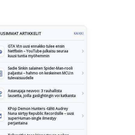
USIMMAT ARTIKKELIT
KAIKKI
GTA VI:n uusi ennakko tulee ensin
Netflixiin – YouTube-julkaisu seuraa
kuusi tuntia myöhemmin
Sadie Sinkin salainen Spider-Man-rooli
paljastui – hahmo on keskeinen MCU:n
tulevaisuudelle
Asianajaja neuvoo: 3 rauhallista
lausetta, joilla gaslightingin voi katkaista
KPop Demon Hunters -tähti Audrey
Nuna siirtyy Republic Recordsille – uusi
superHuman-single ilmestyy
perjantaina