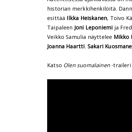
historian merkkihenkilöitä. Dan
esittää
Ilkka Heiskanen
, Toivo K
Taipaleen
Joni Leponiemi
ja Fred
Veikko Samulia näyttelee
Mikko 
Joanna Haartti
.
Sakari Kuosman
Katso
Olen suomalainen
-traileri