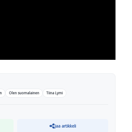
en
Olen suomalainen
Tiina Lymi
Jaa artikkeli