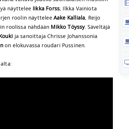
nyä näyttelee
Iikka Forss
, Ilkka Vainiota
ärjen roolin näyttelee
Aake Kalliala
, Reijo
in roolissa nähdään
Mikko Töyssy
. Säveltäjä
Kouki
ja sanoittaja Chrisse Johanssonia
en
on elokuvassa roudari Pussinen.
 alta: