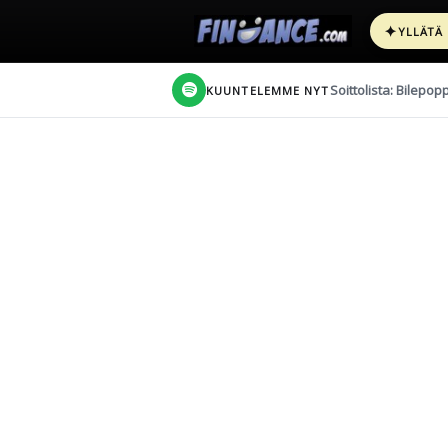
✦
YLLÄTÄ
Soittolista: Bilepop
KUUNTELEMME NYT