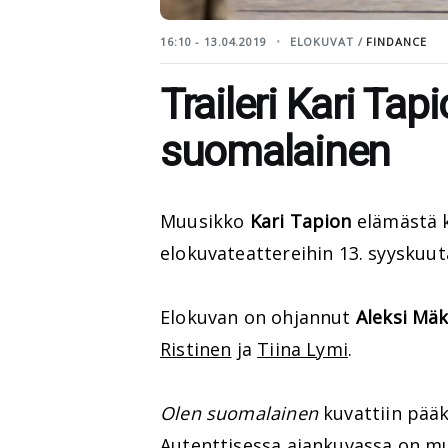
16:10 - 13.04.2019
ELOKUVAT /
FINDANCE
Traileri Kari Tap
suomalainen
Muusikko
Kari Tapion
elämästä 
elokuvateattereihin 13. syyskuut
Elokuvan on ohjannut
Aleksi Mäk
Ristinen
ja
Tiina Lymi
.
Olen suomalainen
kuvattiin pääk
Autenttisessa ajankuvassa on m