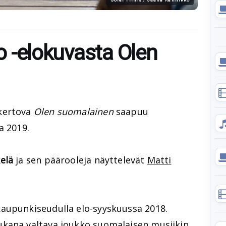
io -elokuvasta Olen
kertova
Olen suomalainen
saapuu
a 2019.
elä
ja sen päärooleja näyttelevät
Matti
aupunkiseudulla elo-syyskuussa 2018.
ukana valtava joukko suomalaisen musiikin