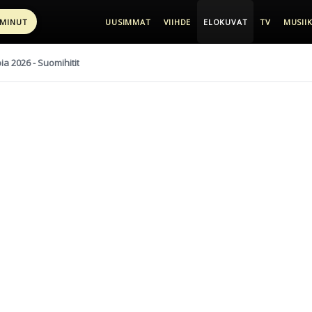
 MINUT
UUSIMMAT
VIIHDE
ELOKUVAT
TV
MUSIIK
pia 2026 - Suomihitit