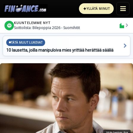
✦
YLLÄTÄ MINUT
KUUNTELEMME NYT
Soittolista: Bilepoppia 2026 - Suomihitit
TÄTÄ MUUT LUKEVAT
10 lausetta, joilla manipuloiva mies yrittää herättää sääliä
20th Century Fox