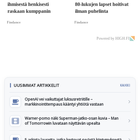
ihmisestä henkisesti
80-lukujen lapset hoitivat
raskaan kumppanin
ilman puhelinta
Findance
Findance
Powered by HIGH.FI
UUSIMMAT ARTIKKELIT
KAIKKI
OpenAI vei vaikuttajat luksusretriitille –
markkinointitempaus kääntyi yhtiötä vastaan
Warner-pomo näki Superman-jatko-osan kuvia – Man
of Tomorrowin luvataan näyttävän upealta
5 arkista lausetta, jotka kertovat syvästä kiintymyksestä