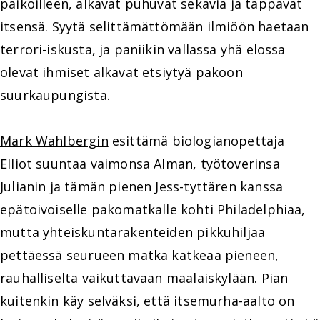
paikoilleen, alkavat puhuvat sekavia ja tappavat
itsensä. Syytä selittämättömään ilmiöön haetaan
terrori-iskusta, ja paniikin vallassa yhä elossa
olevat ihmiset alkavat etsiytyä pakoon
suurkaupungista.
Mark Wahlbergin
esittämä biologianopettaja
Elliot suuntaa vaimonsa Alman, työtoverinsa
Julianin ja tämän pienen Jess-tyttären kanssa
epätoivoiselle pakomatkalle kohti Philadelphiaa,
mutta yhteiskuntarakenteiden pikkuhiljaa
pettäessä seurueen matka katkeaa pieneen,
rauhalliselta vaikuttavaan maalaiskylään. Pian
kuitenkin käy selväksi, että itsemurha-aalto on