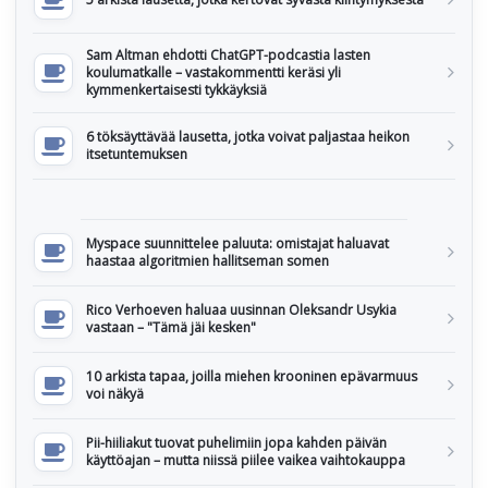
Sam Altman ehdotti ChatGPT-podcastia lasten
koulumatkalle – vastakommentti keräsi yli
kymmenkertaisesti tykkäyksiä
6 töksäyttävää lausetta, jotka voivat paljastaa heikon
itsetuntemuksen
Myspace suunnittelee paluuta: omistajat haluavat
haastaa algoritmien hallitseman somen
Rico Verhoeven haluaa uusinnan Oleksandr Usykia
vastaan – "Tämä jäi kesken"
10 arkista tapaa, joilla miehen krooninen epävarmuus
voi näkyä
Pii-hiiliakut tuovat puhelimiin jopa kahden päivän
käyttöajan – mutta niissä piilee vaikea vaihtokauppa