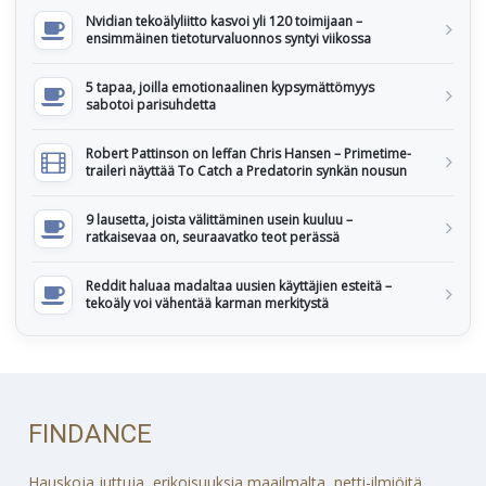
Nvidian tekoälyliitto kasvoi yli 120 toimijaan –
ensimmäinen tietoturvaluonnos syntyi viikossa
5 tapaa, joilla emotionaalinen kypsymättömyys
sabotoi parisuhdetta
Robert Pattinson on leffan Chris Hansen – Primetime-
traileri näyttää To Catch a Predatorin synkän nousun
9 lausetta, joista välittäminen usein kuuluu –
ratkaisevaa on, seuraavatko teot perässä
Reddit haluaa madaltaa uusien käyttäjien esteitä –
tekoäly voi vähentää karman merkitystä
FINDANCE
Hauskoja juttuja, erikoisuuksia maailmalta, netti-ilmiöitä,