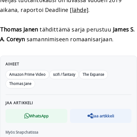
Neljäs tuotantokausi on luvassa vuoden 2019
aikana, raportoi Deadline
[lähde]
.
Thomas Janen
tähdittämä sarja perustuu
James S.
A. Coreyn
samannimiseen romaanisarjaan.
AIHEET
Amazon Prime Video
scifi / fantasy
The Expanse
Thomas Jane
JAA ARTIKKELI
WhatsApp
Jaa artikkeli
Myös Snapchatissa