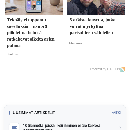
Tekoäly ei tappanut
5 arkista lausetta, jotka
sovelluksia – nämä 9
voivat myrkyttää
piilotettua helmeä
parisuhteen vähitellen
ratkaisevat oikeita arjen
Findance
pulmia
Findance
Powered by HIGH.FI
UUSIMMAT ARTIKKELIT
KAIKKI
10 tilannetta, joissa fiksu ihminen ei tuo kaikkea