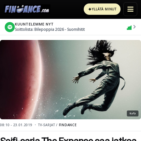
✦
YLLÄTÄ MINUT
KUUNTELEMME NYT
Soittolista: Bilepoppia 2026 - Suomihitit
Syfy
08:10 - 23.01.2019
TV-SARJAT /
FINDANCE