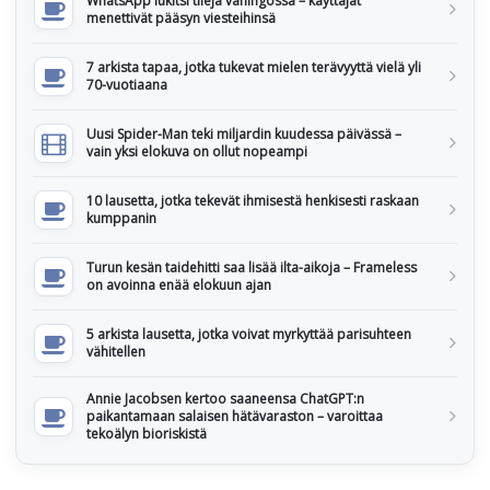
WhatsApp lukitsi tilejä vahingossa – käyttäjät
menettivät pääsyn viesteihinsä
7 arkista tapaa, jotka tukevat mielen terävyyttä vielä yli
70-vuotiaana
Uusi Spider-Man teki miljardin kuudessa päivässä –
vain yksi elokuva on ollut nopeampi
10 lausetta, jotka tekevät ihmisestä henkisesti raskaan
kumppanin
Turun kesän taidehitti saa lisää ilta-aikoja – Frameless
on avoinna enää elokuun ajan
5 arkista lausetta, jotka voivat myrkyttää parisuhteen
vähitellen
Annie Jacobsen kertoo saaneensa ChatGPT:n
paikantamaan salaisen hätävaraston – varoittaa
tekoälyn bioriskistä