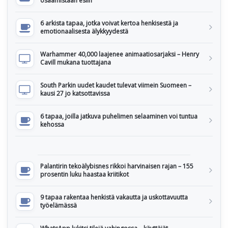
osaamistaan esiin
6 arkista tapaa, jotka voivat kertoa henkisestä ja
emotionaalisesta älykkyydestä
Warhammer 40,000 laajenee animaatiosarjaksi – Henry
Cavill mukana tuottajana
South Parkin uudet kaudet tulevat viimein Suomeen –
kausi 27 jo katsottavissa
6 tapaa, joilla jatkuva puhelimen selaaminen voi tuntua
kehossa
Palantirin tekoälybisnes rikkoi harvinaisen rajan – 155
prosentin luku haastaa kriitikot
9 tapaa rakentaa henkistä vakautta ja uskottavuutta
työelämässä