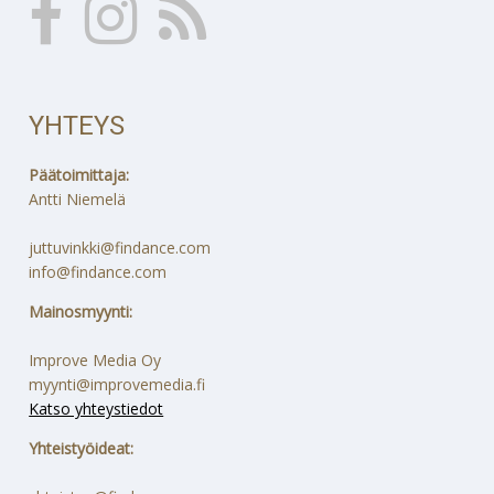
YHTEYS
Päätoimittaja:
Antti Niemelä
juttuvinkki@findance.com
info@findance.com
Mainosmyynti:
Improve Media Oy
myynti@improvemedia.fi
Katso yhteystiedot
Yhteistyöideat: