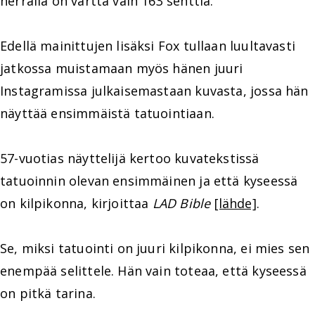
herralla on vartta vain 163 senttiä.
Edellä mainittujen lisäksi Fox tullaan luultavasti
jatkossa muistamaan myös hänen juuri
Instagramissa julkaisemastaan kuvasta, jossa hän
näyttää ensimmäistä tatuointiaan.
57-vuotias näyttelijä kertoo kuvatekstissä
tatuoinnin olevan ensimmäinen ja että kyseessä
on kilpikonna, kirjoittaa
LAD Bible
[lähde]
.
Se, miksi tatuointi on juuri kilpikonna, ei mies sen
enempää selittele. Hän vain toteaa, että kyseessä
on pitkä tarina.