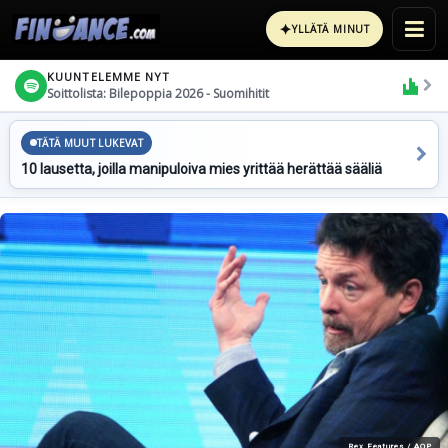
✦
YLLÄTÄ MINUT
KUUNTELEMME NYT
Soittolista: Bilepoppia 2026 - Suomihitit
TÄTÄ MUUT LUKEVAT
10 lausetta, joilla manipuloiva mies yrittää herättää sääliä
Rex Features / AOP