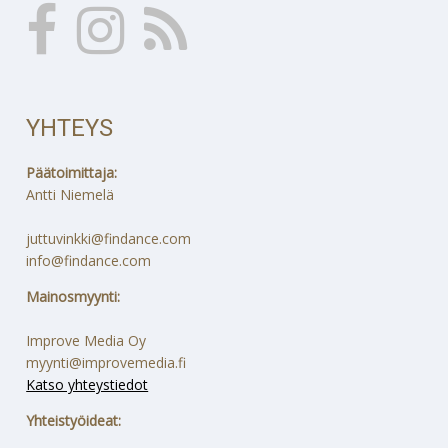
YHTEYS
Päätoimittaja:
Antti Niemelä
juttuvinkki@findance.com
info@findance.com
Mainosmyynti:
Improve Media Oy
myynti@improvemedia.fi
Katso yhteystiedot
Yhteistyöideat: