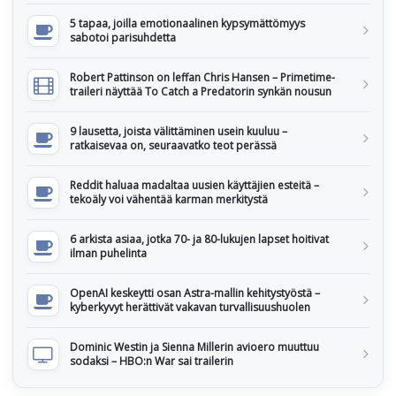
5 tapaa, joilla emotionaalinen kypsymättömyys
sabotoi parisuhdetta
Robert Pattinson on leffan Chris Hansen – Primetime-
traileri näyttää To Catch a Predatorin synkän nousun
9 lausetta, joista välittäminen usein kuuluu –
ratkaisevaa on, seuraavatko teot perässä
Reddit haluaa madaltaa uusien käyttäjien esteitä –
tekoäly voi vähentää karman merkitystä
6 arkista asiaa, jotka 70- ja 80-lukujen lapset hoitivat
ilman puhelinta
OpenAI keskeytti osan Astra-mallin kehitystyöstä –
kyberkyvyt herättivät vakavan turvallisuushuolen
Dominic Westin ja Sienna Millerin avioero muuttuu
sodaksi – HBO:n War sai trailerin