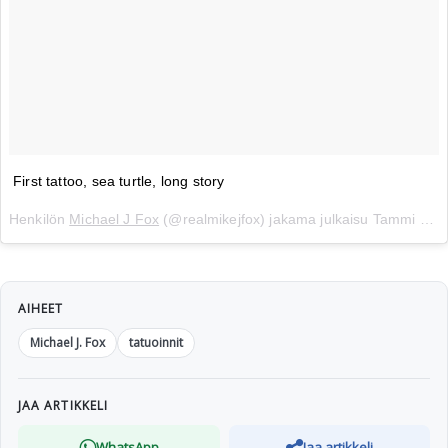
First tattoo, sea turtle, long story
Henkilön
Michael J Fox
(@realmikejfox) jakama julkaisu
Tammi 9, 2019 kello 12.49 PST
AIHEET
Michael J. Fox
tatuoinnit
JAA ARTIKKELI
WhatsApp
Jaa artikkeli