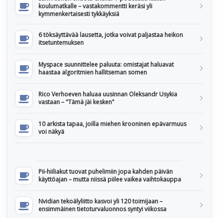
koulumatkalle – vastakommentti keräsi yli
kymmenkertaisesti tykkäyksiä
6 töksäyttävää lausetta, jotka voivat paljastaa heikon
itsetuntemuksen
Myspace suunnittelee paluuta: omistajat haluavat
haastaa algoritmien hallitseman somen
Rico Verhoeven haluaa uusinnan Oleksandr Usykia
vastaan – "Tämä jäi kesken"
10 arkista tapaa, joilla miehen krooninen epävarmuus
voi näkyä
Pii-hiiliakut tuovat puhelimiin jopa kahden päivän
käyttöajan – mutta niissä piilee vaikea vaihtokauppa
Nvidian tekoälyliitto kasvoi yli 120 toimijaan –
ensimmäinen tietoturvaluonnos syntyi viikossa