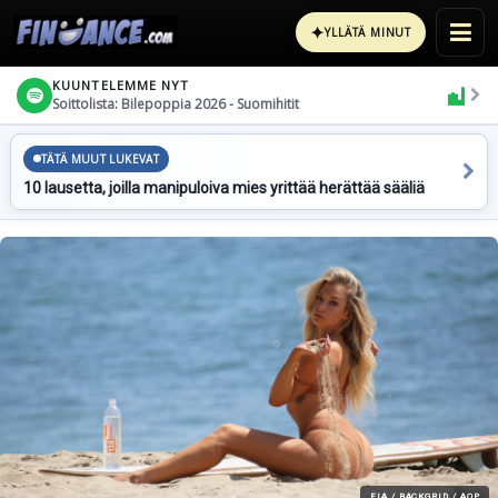
✦
YLLÄTÄ MINUT
KUUNTELEMME NYT
Soittolista: Bilepoppia 2026 - Suomihitit
TÄTÄ MUUT LUKEVAT
10 lausetta, joilla manipuloiva mies yrittää herättää sääliä
FIA / BACKGRID / AOP