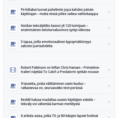
Pii-hiiliakut tuovat puhelimiin jopa kahden päivän
käyttöajan – mutta niissä piilee vaikea vaihtokauppa
Nvidian tekoälyliitto kasvoi yli 120 toimijaan –
ensimmäinen tietoturvaluonnos syntyi viikossa
5 tapaa, joilla emotionaalinen kypsymättömyys
sabotoi parisuhdetta
Robert Pattinson on leffan Chris Hansen – Primetime-
traileri näyttää To Catch a Predatorin synkän nousun
9 lausetta, joista välittäminen usein kuuluu –
ratkaisevaa on, seuraavatko teot perässä
Reddit haluaa madaltaa uusien käyttäjien esteitä –
tekoäly voi vähentää karman merkitystä
6 arkista asiaa, jotka 70- ja 80-lukujen lapset hoitivat