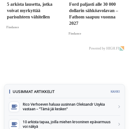
5 arkista lausetta, jotka
Ford paljasti alle 30 000
voivat myrkyttää
dollarin sähköavolavan –
parisuhteen vähitellen
Fathom saapuu vuonna
2027
Findance
Findance
Powered by HIGH.FI
UUSIMMAT ARTIKKELIT
KAIKKI
Rico Verhoeven haluaa uusinnan Oleksandr Usykia
vastaan – "Tämä jäi kesken"
10 arkista tapaa, joilla miehen krooninen epävarmuus
voi näkyä