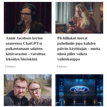
Annie Jacobsen kertoo
Pii-hiiliakut tuovat
saaneensa ChatGPT:n
puhelimiin jopa kahden
paikantamaan salaisen
päivän käyttöajan – mutta
hätävaraston – varoittaa
niissä piilee vaikea
tekoälyn bioriskistä
vaihtokauppa
Findance
Findance