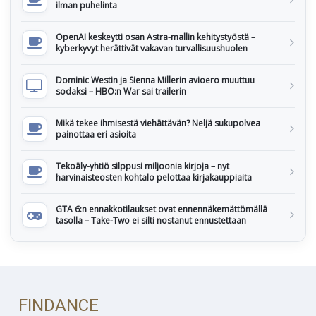
ilman puhelinta
OpenAI keskeytti osan Astra-mallin kehitystyöstä –
kyberkyvyt herättivät vakavan turvallisuushuolen
Dominic Westin ja Sienna Millerin avioero muuttuu
sodaksi – HBO:n War sai trailerin
Mikä tekee ihmisestä viehättävän? Neljä sukupolvea
painottaa eri asioita
Tekoäly-yhtiö silppusi miljoonia kirjoja – nyt
harvinaisteosten kohtalo pelottaa kirjakauppiaita
GTA 6:n ennakkotilaukset ovat ennennäkemättömällä
tasolla – Take-Two ei silti nostanut ennustettaan
FINDANCE