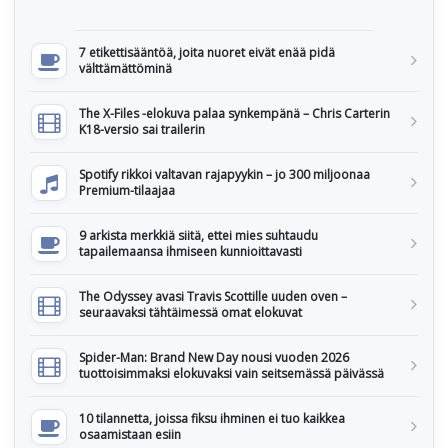
7 etikettisääntöä, joita nuoret eivät enää pidä
välttämättöminä
The X-Files -elokuva palaa synkempänä – Chris Carterin
K18-versio sai trailerin
Spotify rikkoi valtavan rajapyykin – jo 300 miljoonaa
Premium-tilaajaa
9 arkista merkkiä siitä, ettei mies suhtaudu
tapailemaansa ihmiseen kunnioittavasti
The Odyssey avasi Travis Scottille uuden oven –
seuraavaksi tähtäimessä omat elokuvat
Spider-Man: Brand New Day nousi vuoden 2026
tuottoisimmaksi elokuvaksi vain seitsemässä päivässä
10 tilannetta, joissa fiksu ihminen ei tuo kaikkea
osaamistaan esiin