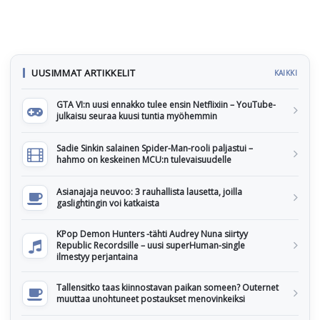
UUSIMMAT ARTIKKELIT
KAIKKI
GTA VI:n uusi ennakko tulee ensin Netflixiin – YouTube-
julkaisu seuraa kuusi tuntia myöhemmin
Sadie Sinkin salainen Spider-Man-rooli paljastui –
hahmo on keskeinen MCU:n tulevaisuudelle
Asianajaja neuvoo: 3 rauhallista lausetta, joilla
gaslightingin voi katkaista
KPop Demon Hunters -tähti Audrey Nuna siirtyy
Republic Recordsille – uusi superHuman-single
ilmestyy perjantaina
Tallensitko taas kiinnostavan paikan someen? Outernet
muuttaa unohtuneet postaukset menovinkeiksi