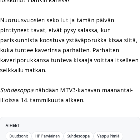
loiskunut liiankin kanssa?
Nuoruusvuosien sekoilut ja tämän päivän
pinttyneet tavat, eivät pysy salassa, kun
pariskunnista koostuva ystäväporukka kisaa siitä,
kuka tuntee kaverinsa parhaiten. Parhaiten
kaveriporukkansa tunteva kisaaja voittaa itselleen
seikkailumatkan.
Suhdesoppa
nähdään MTV3-kanavan maanantai-
illoissa 14. tammikuuta alkaen.
AIHEET
Duudsonit
HP Parviainen
Suhdesoppa
Vappu Pimiä