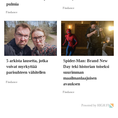
pulmia
Findance
Findance
5 arkista lausetta, jotka
Spider-Man: Brand New
voivat myrkyttää
Day teki historian toiseksi
parisuhteen vähitellen
suurimman
maailmanlaajuisen
Findance
avauksen
Findance
Powered by HIGH.FI