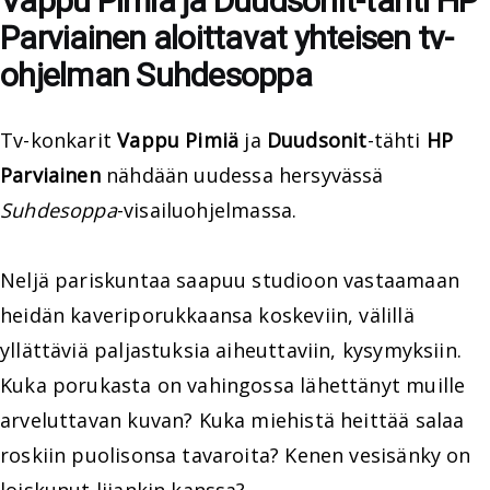
Vappu Pimiä ja Duudsonit-tähti HP
Parviainen aloittavat yhteisen tv-
ohjelman Suhdesoppa
Tv-konkarit
Vappu Pimiä
ja
Duudsonit
-tähti
HP
Parviainen
nähdään uudessa hersyvässä
Suhdesoppa
-visailuohjelmassa.
Neljä pariskuntaa saapuu studioon vastaamaan
heidän kaveriporukkaansa koskeviin, välillä
yllättäviä paljastuksia aiheuttaviin, kysymyksiin.
Kuka porukasta on vahingossa lähettänyt muille
arveluttavan kuvan? Kuka miehistä heittää salaa
roskiin puolisonsa tavaroita? Kenen vesisänky on