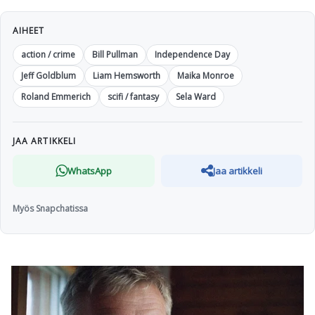
AIHEET
action / crime
Bill Pullman
Independence Day
Jeff Goldblum
Liam Hemsworth
Maika Monroe
Roland Emmerich
scifi / fantasy
Sela Ward
JAA ARTIKKELI
WhatsApp
Jaa artikkeli
Myös Snapchatissa