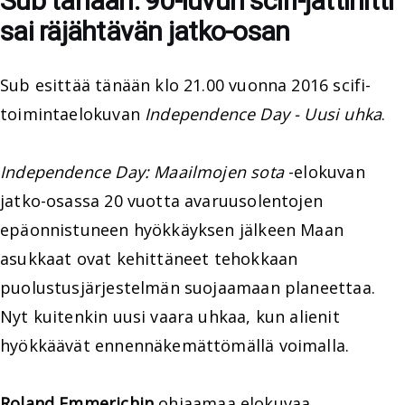
Sub tänään: 90-luvun scifi-jättihitti
sai räjähtävän jatko-osan
Sub esittää tänään klo 21.00 vuonna 2016 scifi-
toimintaelokuvan
Independence Day - Uusi uhka
.
Independence Day: Maailmojen sota
-elokuvan
jatko-osassa 20 vuotta avaruusolentojen
epäonnistuneen hyökkäyksen jälkeen Maan
asukkaat ovat kehittäneet tehokkaan
puolustusjärjestelmän suojaamaan planeettaa.
Nyt kuitenkin uusi vaara uhkaa, kun alienit
hyökkäävät ennennäkemättömällä voimalla.
Roland Emmerichin
ohjaamaa elokuvaa