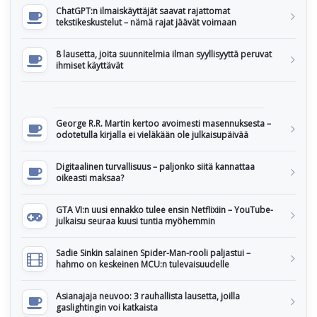
ChatGPT:n ilmaiskäyttäjät saavat rajattomat
tekstikeskustelut – nämä rajat jäävät voimaan
8 lausetta, joita suunnitelmia ilman syyllisyyttä peruvat
ihmiset käyttävät
George R.R. Martin kertoo avoimesti masennuksesta –
odotetulla kirjalla ei vieläkään ole julkaisupäivää
Digitaalinen turvallisuus – paljonko siitä kannattaa
oikeasti maksaa?
GTA VI:n uusi ennakko tulee ensin Netflixiin – YouTube-
julkaisu seuraa kuusi tuntia myöhemmin
Sadie Sinkin salainen Spider-Man-rooli paljastui –
hahmo on keskeinen MCU:n tulevaisuudelle
Asianajaja neuvoo: 3 rauhallista lausetta, joilla
gaslightingin voi katkaista