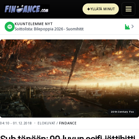
✦
YLLÄTÄ MINUT
KUUNTELEMME NYT
Soittolista: Bilepoppia 2026 - Suomihitit
20th Century Fox
04:10 - 01.12.2018
ELOKUVAT /
FINDANCE