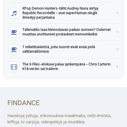
KPop Demon Hunters -tähti Audrey Nuna siirtyy
Republic Recordsille – uusi superHuman-single
ilmestyy perjantaina
Tallensitko taas kiinnostavan paikan someen? Outernet
muuttaa unohtuneet postaukset menovinkeiksi
7 etikettisääntöä, joita nuoret eivät enää pidä
välttämättöminä
The X-Files -elokuva palaa synkempänä – Chris Carterin
K18-versio sai trailerin
FINDANCE
Hauskoja juttuja, erikoisuuksia maailmalta, netti-ilmiöitä,
leffoja, tv-sarjoja, videopelejä ja musiikkia.