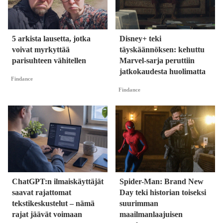
5 arkista lausetta, jotka
Disney+ teki
voivat myrkyttää
täyskäännöksen: kehuttu
parisuhteen vähitellen
Marvel-sarja peruttiin
jatkokaudesta huolimatta
Findance
Findance
ChatGPT:n ilmaiskäyttäjät
Spider-Man: Brand New
saavat rajattomat
Day teki historian toiseksi
tekstikeskustelut – nämä
suurimman
rajat jäävät voimaan
maailmanlaajuisen