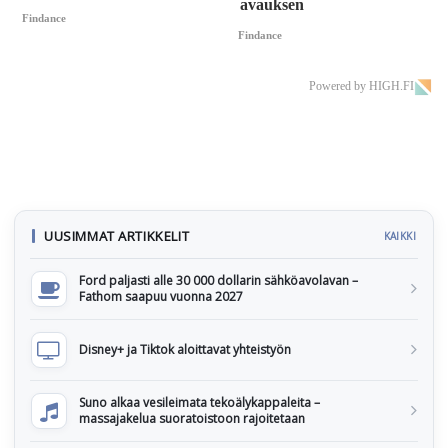
avauksen
Findance
Findance
Powered by HIGH.FI
UUSIMMAT ARTIKKELIT
KAIKKI
Ford paljasti alle 30 000 dollarin sähköavolavan –
Fathom saapuu vuonna 2027
Disney+ ja Tiktok aloittavat yhteistyön
Suno alkaa vesileimata tekoälykappaleita –
massajakelua suoratoistoon rajoitetaan