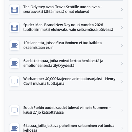
The Odyssey avasi Travis Scottille uuden oven –
seuraavaksi tähtäimessä omat elokuvat
Spider-Man: Brand New Day nousi vuoden 2026
tuottoisimmaksi elokuvaksi vain seitsemässä päivässä
10 tilannetta, joissa fiksu ihminen ei tuo kaikkea
osaamistaan esiin
6 arkista tapaa, jotka voivat kertoa henkisestä ja
emotionaalisesta älykkyydestä
Warhammer 40,000 laajenee animaatiosarjaksi – Henry
Cavill mukana tuottajana
South Parkin uudet kaudet tulevat viimein Suomeen –
kausi 27 jo katsottavissa
6 tapaa, joilla jatkuva puhelimen selaaminen voi tuntua
kehossa