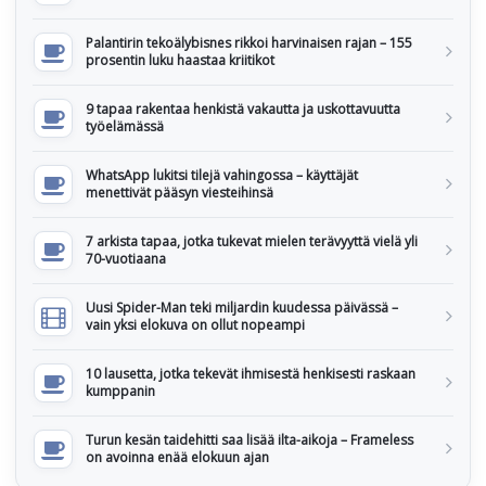
Palantirin tekoälybisnes rikkoi harvinaisen rajan – 155
prosentin luku haastaa kriitikot
9 tapaa rakentaa henkistä vakautta ja uskottavuutta
työelämässä
WhatsApp lukitsi tilejä vahingossa – käyttäjät
menettivät pääsyn viesteihinsä
7 arkista tapaa, jotka tukevat mielen terävyyttä vielä yli
70-vuotiaana
Uusi Spider-Man teki miljardin kuudessa päivässä –
vain yksi elokuva on ollut nopeampi
10 lausetta, jotka tekevät ihmisestä henkisesti raskaan
kumppanin
Turun kesän taidehitti saa lisää ilta-aikoja – Frameless
on avoinna enää elokuun ajan