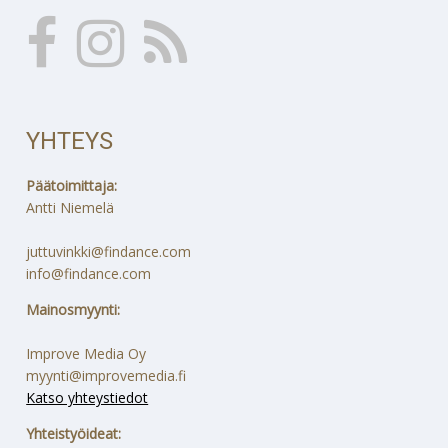
YHTEYS
Päätoimittaja:
Antti Niemelä
juttuvinkki@findance.com
info@findance.com
Mainosmyynti:
Improve Media Oy
myynti@improvemedia.fi
Katso yhteystiedot
Yhteistyöideat: