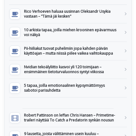
Rico Verhoeven haluaa uusinnan Oleksandr Usykia
vastaan – "Tämä jäi kesken"
10 arkista tapaa, joilla miehen krooninen epävarmuus
voi näkyä
Pii-hiiliakut tuovat puhelimiin jopa kahden päivän
käyttöajan – mutta niissä piilee vaikea vaihtokauppa
Nvidian tekoälyliitto kasvoi yli 120 toimijaan –
ensimmäinen tietoturvaluonnos syntyi viikossa
5 tapaa, joilla emotionaalinen kypsymättömyys
sabotoi parisuhdetta
Robert Pattinson on leffan Chris Hansen – Primetime-
traileri näyttää To Catch a Predatorin synkän nousun
9 lausetta, joista välittäminen usein kuuluu –