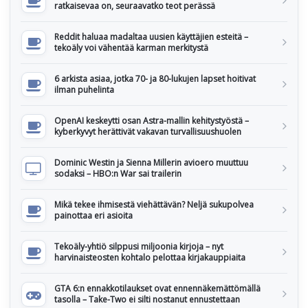
ratkaisevaa on, seuraavatko teot perässä
Reddit haluaa madaltaa uusien käyttäjien esteitä –
tekoäly voi vähentää karman merkitystä
6 arkista asiaa, jotka 70- ja 80-lukujen lapset hoitivat
ilman puhelinta
OpenAI keskeytti osan Astra-mallin kehitystyöstä –
kyberkyvyt herättivät vakavan turvallisuushuolen
Dominic Westin ja Sienna Millerin avioero muuttuu
sodaksi – HBO:n War sai trailerin
Mikä tekee ihmisestä viehättävän? Neljä sukupolvea
painottaa eri asioita
Tekoäly-yhtiö silppusi miljoonia kirjoja – nyt
harvinaisteosten kohtalo pelottaa kirjakauppiaita
GTA 6:n ennakkotilaukset ovat ennennäkemättömällä
tasolla – Take-Two ei silti nostanut ennustettaan