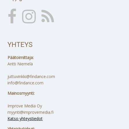
YHTEYS
Päätoimittaja:
Antti Niemelä
juttuvinkki@findance.com
info@findance.com
Mainosmyynti:
Improve Media Oy
myynti@improvemedia.fi
Katso yhteystiedot
Yhteistyöideat: