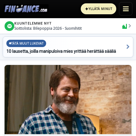
✦
YLLÄTÄ MINUT
KUUNTELEMME NYT
Soittolista: Bilepoppia 2026 - Suomihitit
TÄTÄ MUUT LUKEVAT
10 lausetta, joilla manipuloiva mies yrittää herättää sääliä