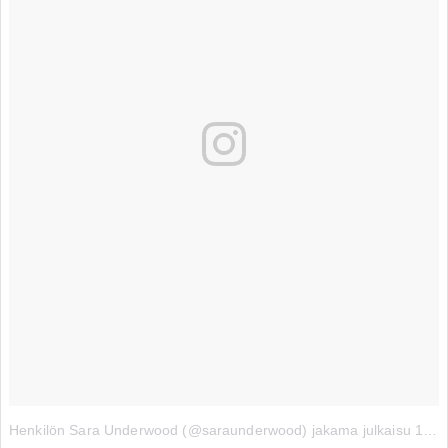
Henkilön Sara Underwood (@saraunderwood) jakama julkaisu
13. 06ta 2017 klo 17.56 PDT