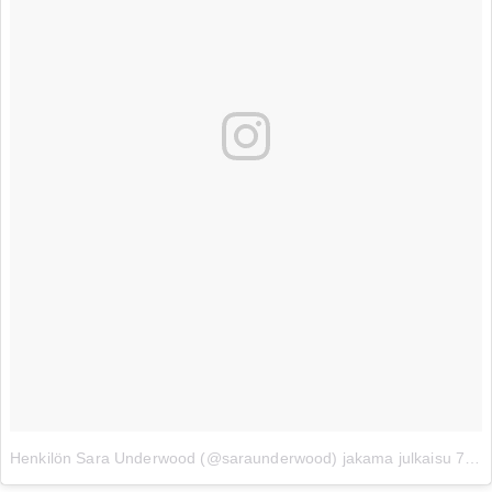
Henkilön Sara Underwood (@saraunderwood) jakama julkaisu
7. 06ta 2017 klo 10.07 PDT