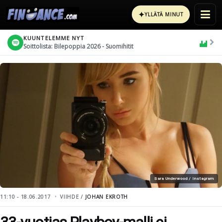
✦
YLLÄTÄ MINUT
KUUNTELEMME NYT
Soittolista: Bilepoppia 2026 - Suomihitit
Sara Underwood / Instagram
11:10 - 18.06.2017
VIIHDE /
JOHAN EKROTH