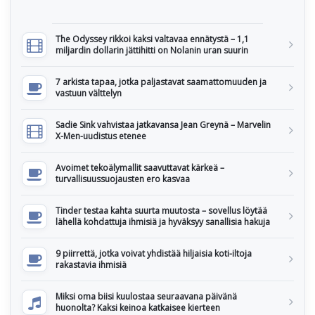
The Odyssey rikkoi kaksi valtavaa ennätystä – 1,1
miljardin dollarin jättihitti on Nolanin uran suurin
7 arkista tapaa, jotka paljastavat saamattomuuden ja
vastuun välttelyn
Sadie Sink vahvistaa jatkavansa Jean Greynä – Marvelin
X-Men-uudistus etenee
Avoimet tekoälymallit saavuttavat kärkeä –
turvallisuussuojausten ero kasvaa
Tinder testaa kahta suurta muutosta – sovellus löytää
lähellä kohdattuja ihmisiä ja hyväksyy sanallisia hakuja
9 piirrettä, jotka voivat yhdistää hiljaisia koti-iltoja
rakastavia ihmisiä
Miksi oma biisi kuulostaa seuraavana päivänä
huonolta? Kaksi keinoa katkaisee kierteen