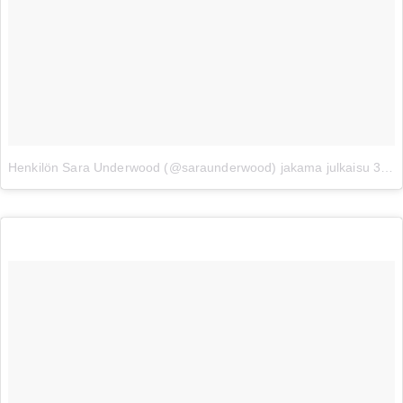
Henkilön Sara Underwood (@saraunderwood) jakama julkaisu
30. 05ta 2017 klo 15.37 PDT