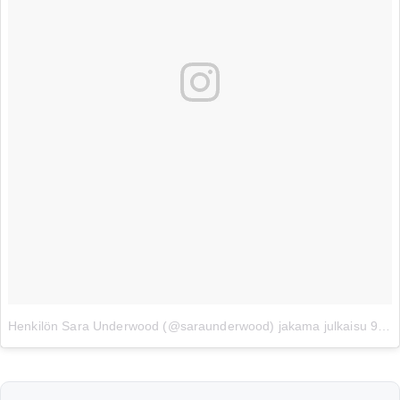
Henkilön Sara Underwood (@saraunderwood) jakama julkaisu
9. 04ta 2017 klo 14.53 PDT