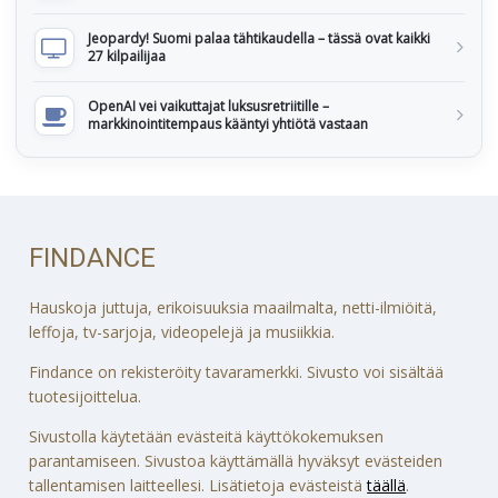
Jeopardy! Suomi palaa tähtikaudella – tässä ovat kaikki
27 kilpailijaa
OpenAI vei vaikuttajat luksusretriitille –
markkinointitempaus kääntyi yhtiötä vastaan
FINDANCE
Hauskoja juttuja, erikoisuuksia maailmalta, netti-ilmiöitä,
leffoja, tv-sarjoja, videopelejä ja musiikkia.
Findance on rekisteröity tavaramerkki. Sivusto voi sisältää
tuotesijoittelua.
Sivustolla käytetään evästeitä käyttökokemuksen
parantamiseen. Sivustoa käyttämällä hyväksyt evästeiden
tallentamisen laitteellesi. Lisätietoja evästeistä
täällä
.