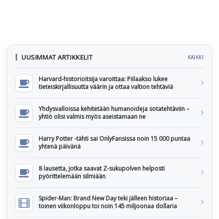
UUSIMMAT ARTIKKELIT
KAIKKI
Harvard-historioitsija varoittaa: Piilaakso lukee
tieteiskirjallisuutta väärin ja ottaa valtion tehtäviä
Yhdysvalloissa kehitetään humanoideja sotatehtäviin –
yhtiö olisi valmis myös aseistamaan ne
Harry Potter -tähti sai OnlyFansissa noin 15 000 puntaa
yhtenä päivänä
8 lausetta, jotka saavat Z-sukupolven helposti
pyörittelemään silmiään
Spider-Man: Brand New Day teki jälleen historiaa –
toinen viikonloppu toi noin 145 miljoonaa dollaria