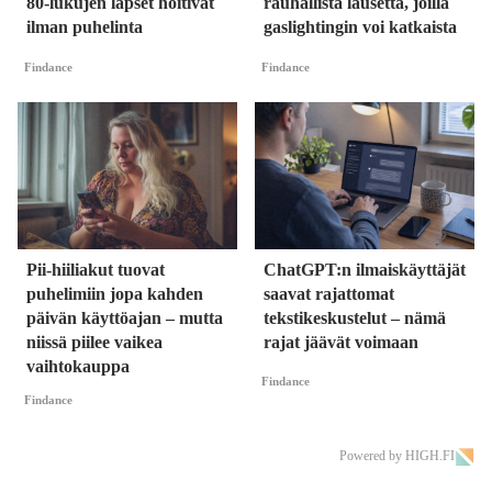
80-lukujen lapset hoitivat
rauhallista lausetta, joilla
ilman puhelinta
gaslightingin voi katkaista
Findance
Findance
Pii-hiiliakut tuovat
ChatGPT:n ilmaiskäyttäjät
puhelimiin jopa kahden
saavat rajattomat
päivän käyttöajan – mutta
tekstikeskustelut – nämä
niissä piilee vaikea
rajat jäävät voimaan
vaihtokauppa
Findance
Findance
Powered by HIGH.FI