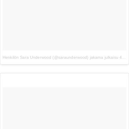
Henkilön Sara Underwood (@saraunderwood) jakama julkaisu
4. 06ta 2017 klo 11.05 PDT