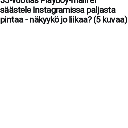
33-vuotias Playboy-malli ei
säästele Instagramissa paljasta
pintaa - näkyykö jo liikaa? (5 kuvaa)