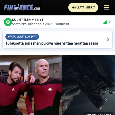
✦
YLLÄTÄ MINUT
KUUNTELEMME NYT
Soittolista: Bilepoppia 2026 - Suomihitit
TÄTÄ MUUT LUKEVAT
10 lausetta, joilla manipuloiva mies yrittää herättää sääliä
Star Trek: TNG / Alien