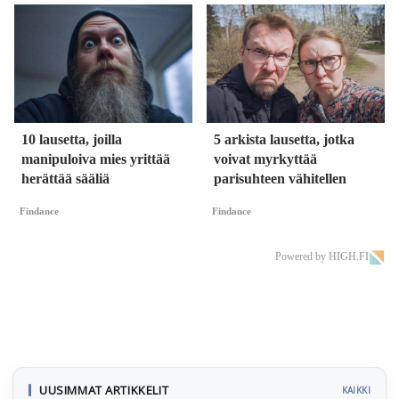
10 lausetta, joilla
5 arkista lausetta, jotka
manipuloiva mies yrittää
voivat myrkyttää
herättää sääliä
parisuhteen vähitellen
Findance
Findance
Powered by HIGH.FI
UUSIMMAT ARTIKKELIT
KAIKKI