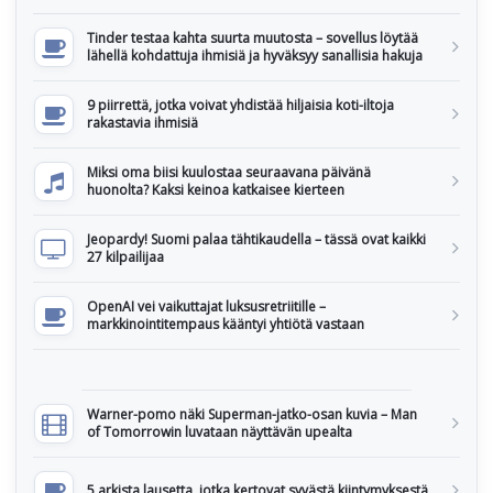
Tinder testaa kahta suurta muutosta – sovellus löytää
lähellä kohdattuja ihmisiä ja hyväksyy sanallisia hakuja
9 piirrettä, jotka voivat yhdistää hiljaisia koti-iltoja
rakastavia ihmisiä
Miksi oma biisi kuulostaa seuraavana päivänä
huonolta? Kaksi keinoa katkaisee kierteen
Jeopardy! Suomi palaa tähtikaudella – tässä ovat kaikki
27 kilpailijaa
OpenAI vei vaikuttajat luksusretriitille –
markkinointitempaus kääntyi yhtiötä vastaan
Warner-pomo näki Superman-jatko-osan kuvia – Man
of Tomorrowin luvataan näyttävän upealta
5 arkista lausetta, jotka kertovat syvästä kiintymyksestä