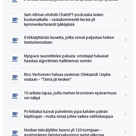
Sam Altman ehdotti ChatGPT-podcastia lasten
koulumatkalle – vastakommentti keräsi yli
kymmenkertaisesti tykkäyksiä
6 töksäyttävää lausetta, jotka voivat paljastaa heikon
itsetuntemuksen
Myspace suunnittelee paluuta: omistajat haluavat
haastaa algoritmien hallitseman somen
Rico Verhoeven haluaa uusinnan Oleksandr Usykia
vastaan – "Tämä jäi kesken"
10 arkista tapaa, joilla miehen krooninen epävarmuus
voi näkyä
Pii-hiiliakut tuovat puhelimiin jopa kahden päivän
käyttöajan – mutta niissä piilee vaikea vaihtokauppa
Nvidian tekoälyliitto kasvoi yli 120 toimijaan –
ensimmäinen tietoturvaluonnos syntyi viikossa