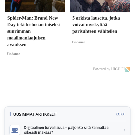
Spider-Man: Brand New
5 arkista lausetta, jotka
Day teki historian toiseksi
voivat myrkyttää
suurimman
parisuhteen vähitellen
maailmanlaajuisen
Findance
avauksen
Findance
Powered by HIGH.FI
UUSIMMAT ARTIKKELIT
KAIKKI
Digitaalinen turvallisuus – paljonko siitä kannattaa
oikeasti maksaa?