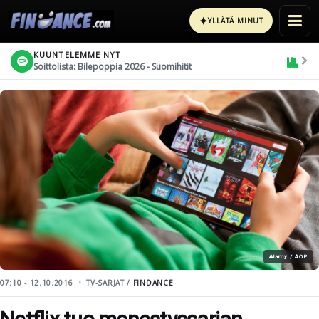
✦
YLLÄTÄ MINUT
KUUNTELEMME NYT
Soittolista: Bilepoppia 2026 - Suomihitit
Alamy / AOP
07:10 - 12.10.2016
TV-SARJAT /
FINDANCE