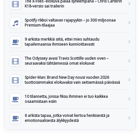
The X-Files -elokuva palaa synkempänä – Chris Carterin
K18-versio sai trailerin
Spotify rikkoi valtavan rajapyykin – jo 300 miljoonaa
Premium-tilaajaa
9 arkista merkkiä siitä, ettei mies suhtaudu
tapailemaansa ihmiseen kunnioittavasti
The Odyssey avasi Travis Scottille uuden oven –
seuraavaksi tähtäimessä omat elokuvat
Spider-Man: Brand New Day nousi vuoden 2026
tuottoisimmaksi elokuvaksi vain seitsemässä päivässä
10 tilannetta, joissa fiksu ihminen ei tuo kaikkea
osaamistaan esiin
6 arkista tapaa, jotka voivat kertoa henkisestä ja
emotionaalisesta älykkyydestä