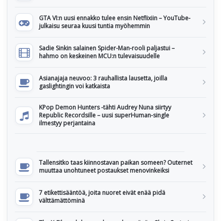
GTA VI:n uusi ennakko tulee ensin Netflixiin – YouTube-
julkaisu seuraa kuusi tuntia myöhemmin
Sadie Sinkin salainen Spider-Man-rooli paljastui –
hahmo on keskeinen MCU:n tulevaisuudelle
Asianajaja neuvoo: 3 rauhallista lausetta, joilla
gaslightingin voi katkaista
KPop Demon Hunters -tähti Audrey Nuna siirtyy
Republic Recordsille – uusi superHuman-single
ilmestyy perjantaina
Tallensitko taas kiinnostavan paikan someen? Outernet
muuttaa unohtuneet postaukset menovinkeiksi
7 etikettisääntöä, joita nuoret eivät enää pidä
välttämättöminä