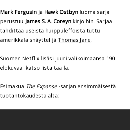
Mark Fergusin
ja
Hawk Ostbyn
luoma sarja
perustuu
James S. A. Coreyn
kirjoihin. Sarjaa
tähdittää useista huippuleffoista tuttu
amerikkalaisnäyttelijä
Thomas Jane
.
Suomen Netflix lisäsi juuri valikoimaansa 190
elokuvaa, katso lista
täällä
.
Esimakua
The Expanse
-sarjan ensimmäisestä
tuotantokaudesta alta: