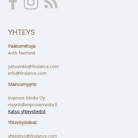
YHTEYS
Päätoimittaja:
Antti Niemelä
juttuvinkki@findance.com
info@findance.com
Mainosmyynti:
Improve Media Oy
myynti@improvemedia.fi
Katso yhteystiedot
Yhteistyöideat:
yhteistyo@findance.com