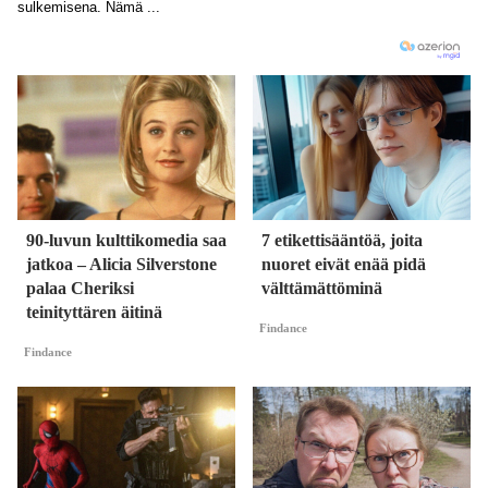
90-luvun kulttikomedia saa
7 etikettisääntöä, joita
jatkoa – Alicia Silverstone
nuoret eivät enää pidä
palaa Cheriksi
välttämättöminä
teinityttären äitinä
Findance
Findance