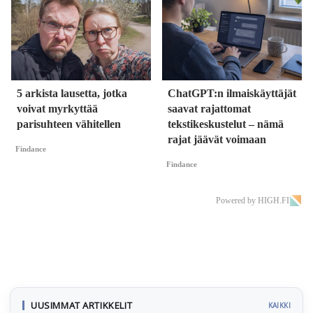
5 arkista lausetta, jotka
ChatGPT:n ilmaiskäyttäjät
voivat myrkyttää
saavat rajattomat
parisuhteen vähitellen
tekstikeskustelut – nämä
rajat jäävät voimaan
Findance
Findance
Powered by HIGH.FI
UUSIMMAT ARTIKKELIT
KAIKKI