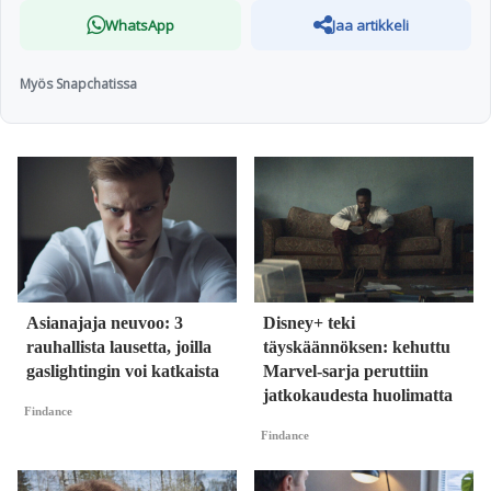
WhatsApp
Jaa artikkeli
Myös Snapchatissa
Asianajaja neuvoo: 3
Disney+ teki
rauhallista lausetta, joilla
täyskäännöksen: kehuttu
gaslightingin voi katkaista
Marvel-sarja peruttiin
jatkokaudesta huolimatta
Findance
Findance