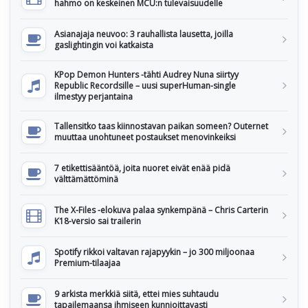
hahmo on keskeinen MCU:n tulevaisuudelle
Asianajaja neuvoo: 3 rauhallista lausetta, joilla
gaslightingin voi katkaista
KPop Demon Hunters -tähti Audrey Nuna siirtyy
Republic Recordsille – uusi superHuman-single
ilmestyy perjantaina
Tallensitko taas kiinnostavan paikan someen? Outernet
muuttaa unohtuneet postaukset menovinkeiksi
7 etikettisääntöä, joita nuoret eivät enää pidä
välttämättöminä
The X-Files -elokuva palaa synkempänä – Chris Carterin
K18-versio sai trailerin
Spotify rikkoi valtavan rajapyykin – jo 300 miljoonaa
Premium-tilaajaa
9 arkista merkkiä siitä, ettei mies suhtaudu
tapailemaansa ihmiseen kunnioittavasti