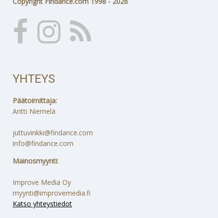
Copyright Findance.com 1998 - 2026
YHTEYS
Päätoimittaja:
Antti Niemelä
juttuvinkki@findance.com
info@findance.com
Mainosmyynti:
Improve Media Oy
myynti@improvemedia.fi
Katso yhteystiedot