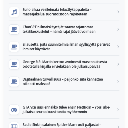
Suno alkaa vesileimata tekoälykappaleita –
massajakelua suoratoistoon rajoitetaan
ChatGPT:n ilmaiskäyttäjät saavat rajattomat
tekstikeskustelut – nämä rajat jäävät voimaan
8 lausetta, joita suunnitelmia ilman syyllisyyttä peruvat
ihmiset käyttävät
George R.R. Martin kertoo avoimesti masennuksesta –
odotetulla kirjalla ei vieläkään ole julkaisupäivää
Digitaalinen turvallisuus – paljonko siitä kannattaa
oikeasti maksaa?
GTA VI:n uusi ennakko tulee ensin Netflixiin – YouTube-
julkaisu seuraa kuusi tuntia myöhemmin
Sadie Sinkin salainen Spider-Man-rooli paljastui –