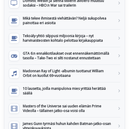
Dominic Westin ja Sienna Millerin avioero muuttuu
sodaksi – HBO:n War sai trailerin
Mikä tekee ihmisestä viehättävän? Neljä sukupolvea
painottaa eri asioita
Tekoäly-yhtiö silppusi miljoonia kirjoja – nyt
harvinaisteosten kohtalo pelottaa kirjakauppiaita
GTA 6:n ennakkotilaukset ovat ennennäkemättömällä
tasolla – Take-Two ei silti nostanut ennustettaan
Madonnan Ray of Light -albumin tuottanut William
Orbit on kuollut 69-vuotiaana
10 lausetta, joilla manipuloiva mies yrittää herättää
sääliä
Masters of the Universe sai uuden elämän Prime
Videolla – tällainen jatko-osa voisi olla
James Gunn tyrmäsi huhun kahden Batman-jatko-osan
yhteiskuvauksista