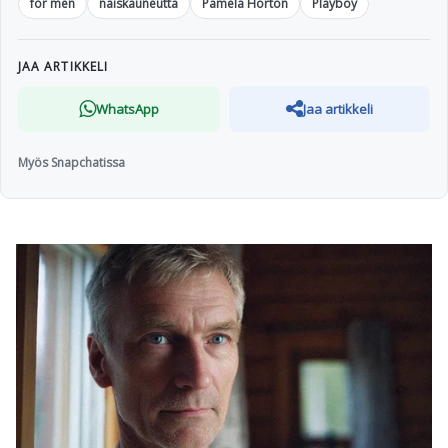
for men
naiskauneutta
Pamela Horton
Playboy
JAA ARTIKKELI
WhatsApp
Jaa artikkeli
Myös Snapchatissa