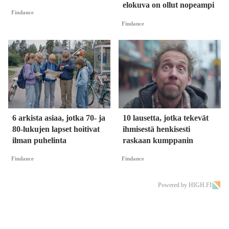
elokuva on ollut nopeampi
Findance
Findance
6 arkista asiaa, jotka 70- ja
10 lausetta, jotka tekevät
80-lukujen lapset hoitivat
ihmisestä henkisesti
ilman puhelinta
raskaan kumppanin
Findance
Findance
Powered by HIGH.FI