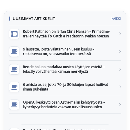
UUSIMMAT ARTIKKELIT
KAIKKI
Robert Pattinson on leffan Chris Hansen – Primetime-
traileri näyttää To Catch a Predatorin synkän nousun
9 lausetta, joista välittäminen usein kuuluu –
ratkaisevaa on, seuraavatko teot perässä
Reddit haluaa madaltaa uusien käyttäjien esteitä –
tekoäly voi vähentää karman merkitystä
6 arkista asiaa, jotka 70- ja 80-lukujen lapset hoitivat
ilman puhelinta
OpenAI keskeytti osan Astra-mallin kehitystyöstä –
kyberkyvyt herättivät vakavan turvallisuushuolen