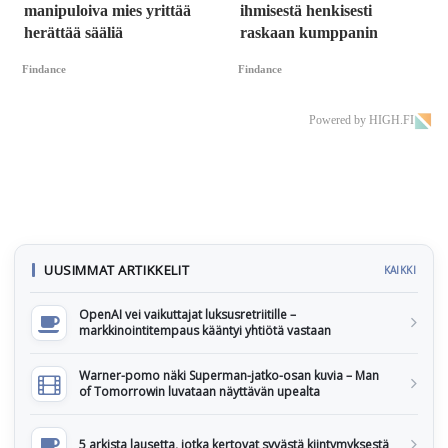
manipuloiva mies yrittää
ihmisestä henkisesti
herättää sääliä
raskaan kumppanin
Findance
Findance
Powered by HIGH.FI
UUSIMMAT ARTIKKELIT
KAIKKI
OpenAI vei vaikuttajat luksusretriitille –
markkinointitempaus kääntyi yhtiötä vastaan
Warner-pomo näki Superman-jatko-osan kuvia – Man
of Tomorrowin luvataan näyttävän upealta
5 arkista lausetta, jotka kertovat syvästä kiintymyksestä