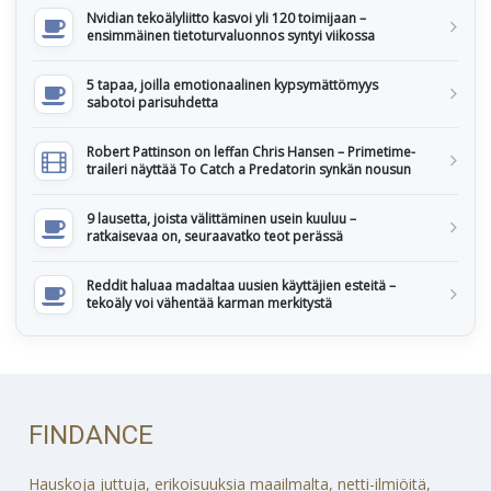
Nvidian tekoälyliitto kasvoi yli 120 toimijaan –
ensimmäinen tietoturvaluonnos syntyi viikossa
5 tapaa, joilla emotionaalinen kypsymättömyys
sabotoi parisuhdetta
Robert Pattinson on leffan Chris Hansen – Primetime-
traileri näyttää To Catch a Predatorin synkän nousun
9 lausetta, joista välittäminen usein kuuluu –
ratkaisevaa on, seuraavatko teot perässä
Reddit haluaa madaltaa uusien käyttäjien esteitä –
tekoäly voi vähentää karman merkitystä
FINDANCE
Hauskoja juttuja, erikoisuuksia maailmalta, netti-ilmiöitä,