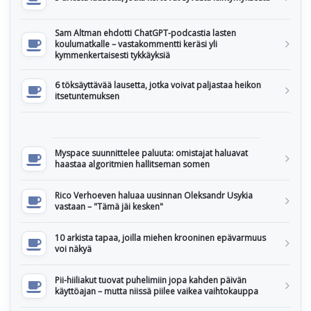
Sam Altman ehdotti ChatGPT-podcastia lasten
koulumatkalle – vastakommentti keräsi yli
kymmenkertaisesti tykkäyksiä
6 töksäyttävää lausetta, jotka voivat paljastaa heikon
itsetuntemuksen
Myspace suunnittelee paluuta: omistajat haluavat
haastaa algoritmien hallitseman somen
Rico Verhoeven haluaa uusinnan Oleksandr Usykia
vastaan – "Tämä jäi kesken"
10 arkista tapaa, joilla miehen krooninen epävarmuus
voi näkyä
Pii-hiiliakut tuovat puhelimiin jopa kahden päivän
käyttöajan – mutta niissä piilee vaikea vaihtokauppa