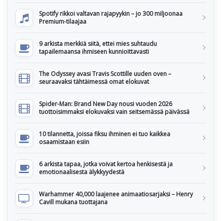
Spotify rikkoi valtavan rajapyykin – jo 300 miljoonaa
Premium-tilaajaa
9 arkista merkkiä siitä, ettei mies suhtaudu
tapailemaansa ihmiseen kunnioittavasti
The Odyssey avasi Travis Scottille uuden oven –
seuraavaksi tähtäimessä omat elokuvat
Spider-Man: Brand New Day nousi vuoden 2026
tuottoisimmaksi elokuvaksi vain seitsemässä päivässä
10 tilannetta, joissa fiksu ihminen ei tuo kaikkea
osaamistaan esiin
6 arkista tapaa, jotka voivat kertoa henkisestä ja
emotionaalisesta älykkyydestä
Warhammer 40,000 laajenee animaatiosarjaksi – Henry
Cavill mukana tuottajana