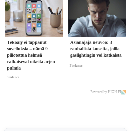
Tekoäly ei tappanut
Asianajaja neuvoo: 3
sovelluksia – nämä 9
rauhallista lausetta, joilla
piilotettua helmeä
gaslightingin voi katkaista
ratkaisevat oikeita arjen
Findance
pulmia
Findance
Powered by HIGH.FI