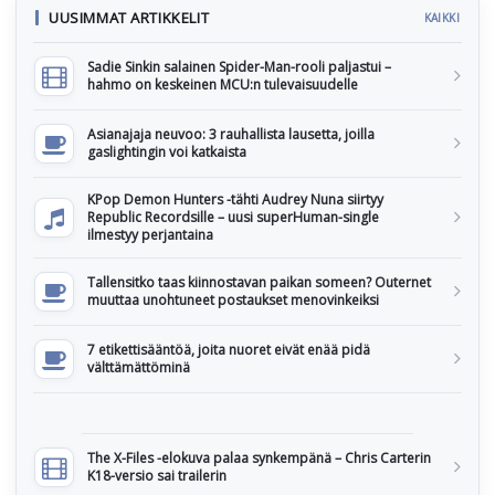
UUSIMMAT ARTIKKELIT
KAIKKI
Sadie Sinkin salainen Spider-Man-rooli paljastui –
hahmo on keskeinen MCU:n tulevaisuudelle
Asianajaja neuvoo: 3 rauhallista lausetta, joilla
gaslightingin voi katkaista
KPop Demon Hunters -tähti Audrey Nuna siirtyy
Republic Recordsille – uusi superHuman-single
ilmestyy perjantaina
Tallensitko taas kiinnostavan paikan someen? Outernet
muuttaa unohtuneet postaukset menovinkeiksi
7 etikettisääntöä, joita nuoret eivät enää pidä
välttämättöminä
The X-Files -elokuva palaa synkempänä – Chris Carterin
K18-versio sai trailerin