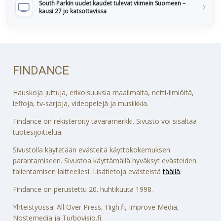
South Parkin uudet kaudet tulevat viimein Suomeen –
kausi 27 jo katsottavissa
FINDANCE
Hauskoja juttuja, erikoisuuksia maailmalta, netti-ilmiöitä,
leffoja, tv-sarjoja, videopelejä ja musiikkia.
Findance on rekisteröity tavaramerkki. Sivusto voi sisältää
tuotesijoittelua.
Sivustolla käytetään evästeitä käyttökokemuksen
parantamiseen. Sivustoa käyttämällä hyväksyt evästeiden
tallentamisen laitteellesi. Lisätietoja evästeistä
täällä
.
Findance on perustettu 20. huhtikuuta 1998.
Yhteistyössä: All Over Press, High.fi, Improve Media,
Nostemedia ja Turbovisio.fi.