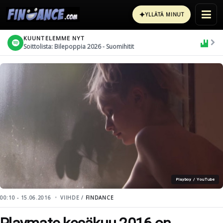
✦
YLLÄTÄ MINUT
KUUNTELEMME NYT
Soittolista: Bilepoppia 2026 - Suomihitit
Playboy / YouTube
00:10 - 15.06.2016
VIIHDE /
FINDANCE