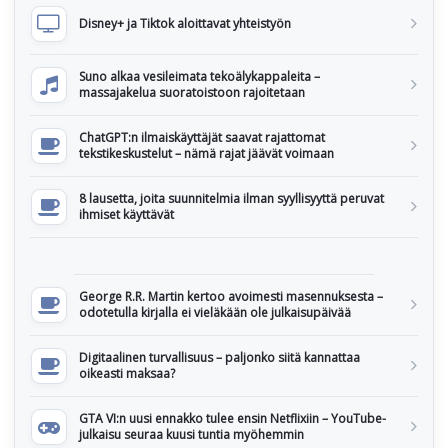
Disney+ ja Tiktok aloittavat yhteistyön
Suno alkaa vesileimata tekoälykappaleita –
massajakelua suoratoistoon rajoitetaan
ChatGPT:n ilmaiskäyttäjät saavat rajattomat
tekstikeskustelut – nämä rajat jäävät voimaan
8 lausetta, joita suunnitelmia ilman syyllisyyttä peruvat
ihmiset käyttävät
George R.R. Martin kertoo avoimesti masennuksesta –
odotetulla kirjalla ei vieläkään ole julkaisupäivää
Digitaalinen turvallisuus – paljonko siitä kannattaa
oikeasti maksaa?
GTA VI:n uusi ennakko tulee ensin Netflixiin – YouTube-
julkaisu seuraa kuusi tuntia myöhemmin