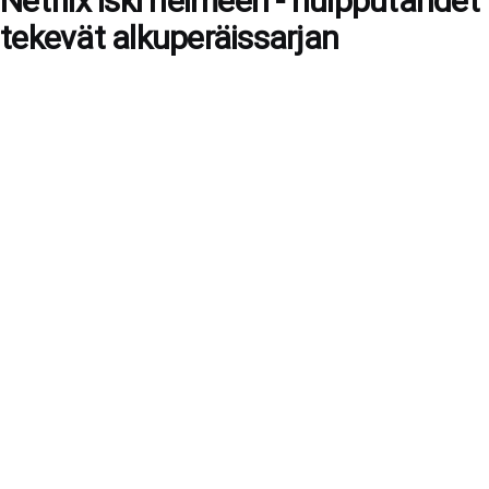
Netflix iski helmeen - huipputähdet
tekevät alkuperäissarjan