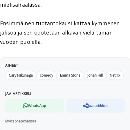
mielisairaalassa.
Ensimmäinen tuotantokausi kattaa kymmenen
jaksoa ja sen odotetaan alkavan vielä tämän
vuoden puolella.
AIHEET
Cary Fukunaga
comedy
Emma Stone
Jonah Hill
Netflix
JAA ARTIKKELI
WhatsApp
Jaa artikkeli
Myös Snapchatissa