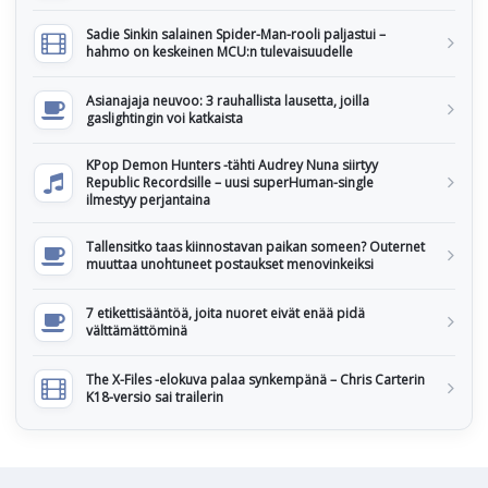
Sadie Sinkin salainen Spider-Man-rooli paljastui –
hahmo on keskeinen MCU:n tulevaisuudelle
Asianajaja neuvoo: 3 rauhallista lausetta, joilla
gaslightingin voi katkaista
KPop Demon Hunters -tähti Audrey Nuna siirtyy
Republic Recordsille – uusi superHuman-single
ilmestyy perjantaina
Tallensitko taas kiinnostavan paikan someen? Outernet
muuttaa unohtuneet postaukset menovinkeiksi
7 etikettisääntöä, joita nuoret eivät enää pidä
välttämättöminä
The X-Files -elokuva palaa synkempänä – Chris Carterin
K18-versio sai trailerin