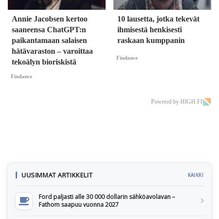
Annie Jacobsen kertoo
10 lausetta, jotka tekevät
saaneensa ChatGPT:n
ihmisestä henkisesti
paikantamaan salaisen
raskaan kumppanin
hätävaraston – varoittaa
Findance
tekoälyn bioriskistä
Findance
Powered by HIGH.FI
UUSIMMAT ARTIKKELIT
KAIKKI
Ford paljasti alle 30 000 dollarin sähköavolavan –
Fathom saapuu vuonna 2027