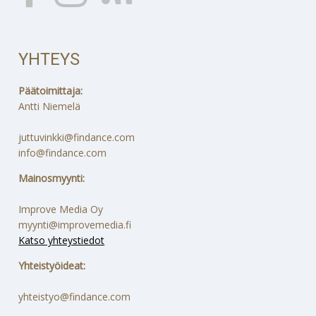
YHTEYS
Päätoimittaja:
Antti Niemelä
juttuvinkki@findance.com
info@findance.com
Mainosmyynti:
Improve Media Oy
myynti@improvemedia.fi
Katso yhteystiedot
Yhteistyöideat:
yhteistyo@findance.com