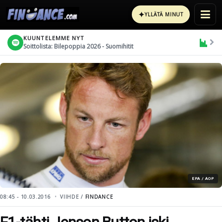
✦
YLLÄTÄ MINUT
KUUNTELEMME NYT
Soittolista: Bilepoppia 2026 - Suomihitit
EPA / AOP
08:45 - 10.03.2016
VIIHDE /
FINDANCE