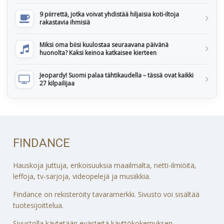
9 piirrettä, jotka voivat yhdistää hiljaisia koti-iltoja
rakastavia ihmisiä
Miksi oma biisi kuulostaa seuraavana päivänä
huonolta? Kaksi keinoa katkaisee kierteen
Jeopardy! Suomi palaa tähtikaudella – tässä ovat kaikki
27 kilpailijaa
FINDANCE
Hauskoja juttuja, erikoisuuksia maailmalta, netti-ilmiöitä,
leffoja, tv-sarjoja, videopelejä ja musiikkia.
Findance on rekisteröity tavaramerkki. Sivusto voi sisältää
tuotesijoittelua.
Sivustolla käytetään evästeitä käyttökokemuksen