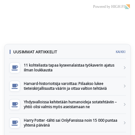
Powered by HIGH.FI
UUSIMMAT ARTIKKELIT
KAIKKI
11 kohteliasta tapaa kyseenalaistaa työkaverin ajatus
ilman loukkausta
Harvard-historioitsija varoittaa: Piilaakso lukee
tieteiskirjallisuutta väärin ja ottaa valtion tehtäviä
Yhdysvalloissa kehitetään humanoideja sotatehtäviin –
yhtiö olisi valmis myös aseistamaan ne
Harry Potter -tähti sai OnlyFansissa noin 15 000 puntaa
yhtenä päivänä