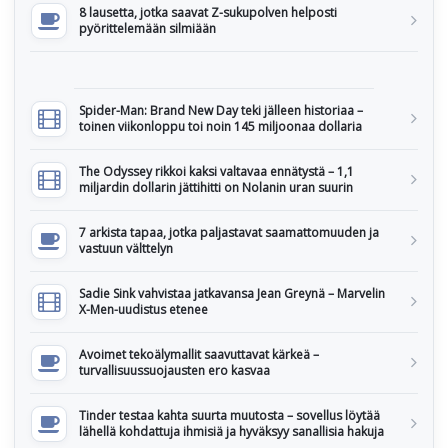
8 lausetta, jotka saavat Z-sukupolven helposti
pyörittelemään silmiään
Spider-Man: Brand New Day teki jälleen historiaa –
toinen viikonloppu toi noin 145 miljoonaa dollaria
The Odyssey rikkoi kaksi valtavaa ennätystä – 1,1
miljardin dollarin jättihitti on Nolanin uran suurin
7 arkista tapaa, jotka paljastavat saamattomuuden ja
vastuun välttelyn
Sadie Sink vahvistaa jatkavansa Jean Greynä – Marvelin
X-Men-uudistus etenee
Avoimet tekoälymallit saavuttavat kärkeä –
turvallisuussuojausten ero kasvaa
Tinder testaa kahta suurta muutosta – sovellus löytää
lähellä kohdattuja ihmisiä ja hyväksyy sanallisia hakuja