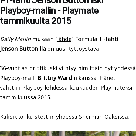
F1-tähti Jenson Button iski
Playboy-mallin - Playmate
tammikuulta 2015
Daily Mailin
mukaan
[lähde]
Formula 1 -tähti
Jenson Buttonilla
on uusi tyttöystävä.
36-vuotias brittikuski viihtyy nimittäin nyt yhdessä
Playboy-malli
Brittny Wardin
kanssa. Hänet
valittiin Playboy-lehdessä kuukauden Playmateksi
tammikuussa 2015.
Kaksikko ikuistettiin yhdessä Sherman Oaksissa: