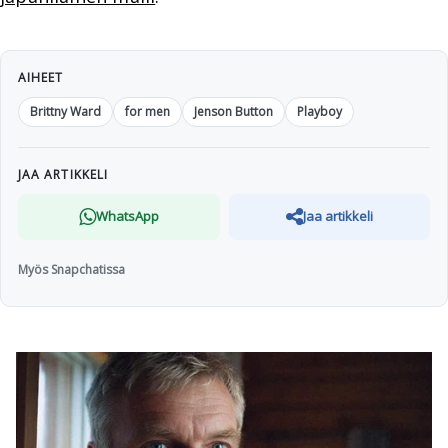
AIHEET
Brittny Ward
for men
Jenson Button
Playboy
JAA ARTIKKELI
WhatsApp
Jaa artikkeli
Myös Snapchatissa