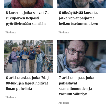
8 lausetta, jotka saavat Z-
6 töksäyttävää lausetta,
sukupolven helposti
jotka voivat paljastaa
pyörittelemään silmiään
heikon itsetuntemuksen
Findance
Findance
6 arkista asiaa, jotka 70- ja
7 arkista tapaa, jotka
80-lukujen lapset hoitivat
paljastavat
ilman puhelinta
saamattomuuden ja
vastuun välttelyn
Findance
Findance