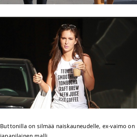
Buttonilla on silmää naiskauneudelle, ex-vaimo on
japanilainen malli
.