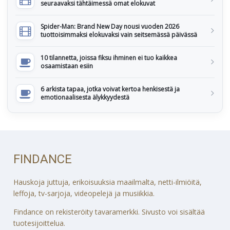
seuraavaksi tähtäimessä omat elokuvat
Spider-Man: Brand New Day nousi vuoden 2026
tuottoisimmaksi elokuvaksi vain seitsemässä päivässä
10 tilannetta, joissa fiksu ihminen ei tuo kaikkea
osaamistaan esiin
6 arkista tapaa, jotka voivat kertoa henkisestä ja
emotionaalisesta älykkyydestä
FINDANCE
Hauskoja juttuja, erikoisuuksia maailmalta, netti-ilmiöitä,
leffoja, tv-sarjoja, videopelejä ja musiikkia.
Findance on rekisteröity tavaramerkki. Sivusto voi sisältää
tuotesijoittelua.