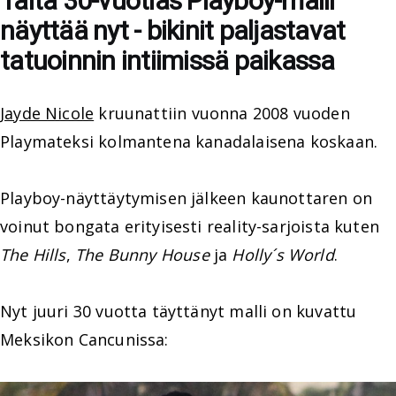
Tältä 30-vuotias Playboy-malli
näyttää nyt - bikinit paljastavat
tatuoinnin intiimissä paikassa
Jayde Nicole
kruunattiin vuonna 2008 vuoden
Playmateksi kolmantena kanadalaisena koskaan.
Playboy-näyttäytymisen jälkeen kaunottaren on
voinut bongata erityisesti reality-sarjoista kuten
The Hills
,
The Bunny House
ja
Holly´s World
.
Nyt juuri 30 vuotta täyttänyt malli on kuvattu
Meksikon Cancunissa: