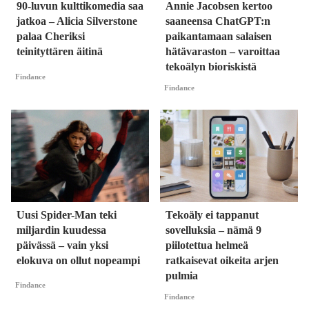
90-luvun kulttikomedia saa
Annie Jacobsen kertoo
jatkoa – Alicia Silverstone
saaneensa ChatGPT:n
palaa Cheriksi
paikantamaan salaisen
teinityttären äitinä
hätävaraston – varoittaa
tekoälyn bioriskistä
Findance
Findance
Uusi Spider-Man teki
Tekoäly ei tappanut
miljardin kuudessa
sovelluksia – nämä 9
päivässä – vain yksi
piilotettua helmeä
elokuva on ollut nopeampi
ratkaisevat oikeita arjen
pulmia
Findance
Findance