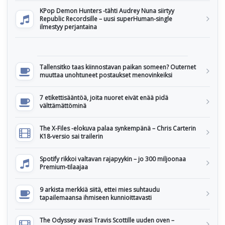
KPop Demon Hunters -tähti Audrey Nuna siirtyy
Republic Recordsille – uusi superHuman-single
ilmestyy perjantaina
Tallensitko taas kiinnostavan paikan someen? Outernet
muuttaa unohtuneet postaukset menovinkeiksi
7 etikettisääntöä, joita nuoret eivät enää pidä
välttämättöminä
The X-Files -elokuva palaa synkempänä – Chris Carterin
K18-versio sai trailerin
Spotify rikkoi valtavan rajapyykin – jo 300 miljoonaa
Premium-tilaajaa
9 arkista merkkiä siitä, ettei mies suhtaudu
tapailemaansa ihmiseen kunnioittavasti
The Odyssey avasi Travis Scottille uuden oven –