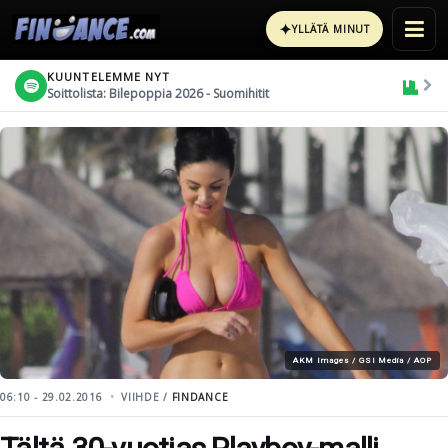
✦
YLLÄTÄ MINUT
KUUNTELEMME NYT
Soittolista: Bilepoppia 2026 - Suomihitit
AKM Images / GSI Media / AOP
06:10 - 29.02.2016
VIIHDE /
FINDANCE