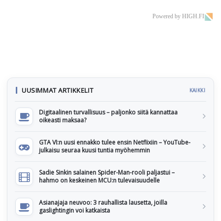
Powered by HIGH.FI
UUSIMMAT ARTIKKELIT
KAIKKI
Digitaalinen turvallisuus – paljonko siitä kannattaa
oikeasti maksaa?
GTA VI:n uusi ennakko tulee ensin Netflixiin – YouTube-
julkaisu seuraa kuusi tuntia myöhemmin
Sadie Sinkin salainen Spider-Man-rooli paljastui –
hahmo on keskeinen MCU:n tulevaisuudelle
Asianajaja neuvoo: 3 rauhallista lausetta, joilla
gaslightingin voi katkaista