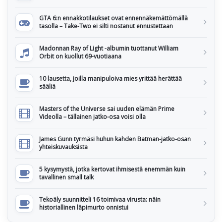
GTA 6:n ennakkotilaukset ovat ennennäkemättömällä
tasolla – Take-Two ei silti nostanut ennustettaan
Madonnan Ray of Light -albumin tuottanut William
Orbit on kuollut 69-vuotiaana
10 lausetta, joilla manipuloiva mies yrittää herättää
sääliä
Masters of the Universe sai uuden elämän Prime
Videolla – tällainen jatko-osa voisi olla
James Gunn tyrmäsi huhun kahden Batman-jatko-osan
yhteiskuvauksista
5 kysymystä, jotka kertovat ihmisestä enemmän kuin
tavallinen small talk
Tekoäly suunnitteli 16 toimivaa virusta: näin
historiallinen läpimurto onnistui