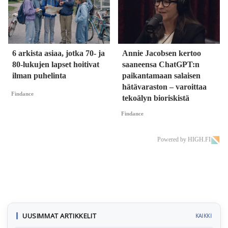
6 arkista asiaa, jotka 70- ja
Annie Jacobsen kertoo
80-lukujen lapset hoitivat
saaneensa ChatGPT:n
ilman puhelinta
paikantamaan salaisen
hätävaraston – varoittaa
Findance
tekoälyn bioriskistä
Findance
Powered by HIGH.FI
UUSIMMAT ARTIKKELIT
KAIKKI