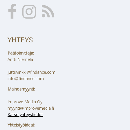
YHTEYS
Päätoimittaja:
Antti Niemelä
juttuvinkki@findance.com
info@findance.com
Mainosmyynti:
Improve Media Oy
myynti@improvemedia.fi
Katso yhteystiedot
Yhteistyöideat: