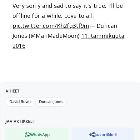
Very sorry and sad to say it's true. I'll be
offline for a while. Love to all.
pic.twitter.com/Kh2fq3tf9m
— Duncan
Jones (@ManMadeMoon)
11. tammikuuta
2016
AIHEET
David Bowie
Duncan Jones
JAA ARTIKKELI
WhatsApp
Jaa artikkeli