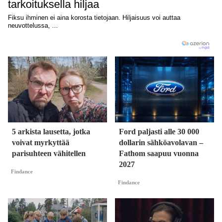
5 arkista lausetta, jotka
Ford paljasti alle 30 000
voivat myrkyttää
dollarin sähköavolavan –
parisuhteen vähitellen
Fathom saapuu vuonna
2027
Findance
Findance