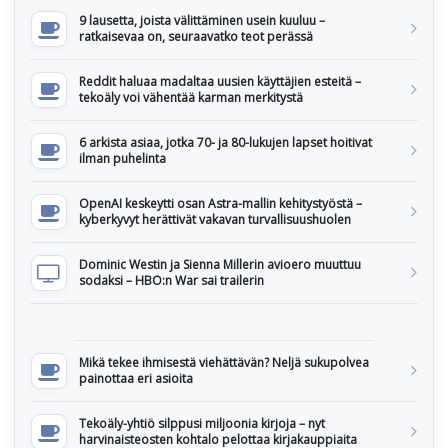
9 lausetta, joista välittäminen usein kuuluu –
ratkaisevaa on, seuraavatko teot perässä
Reddit haluaa madaltaa uusien käyttäjien esteitä –
tekoäly voi vähentää karman merkitystä
6 arkista asiaa, jotka 70- ja 80-lukujen lapset hoitivat
ilman puhelinta
OpenAI keskeytti osan Astra-mallin kehitystyöstä –
kyberkyvyt herättivät vakavan turvallisuushuolen
Dominic Westin ja Sienna Millerin avioero muuttuu
sodaksi – HBO:n War sai trailerin
Mikä tekee ihmisestä viehättävän? Neljä sukupolvea
painottaa eri asioita
Tekoäly-yhtiö silppusi miljoonia kirjoja – nyt
harvinaisteosten kohtalo pelottaa kirjakauppiaita