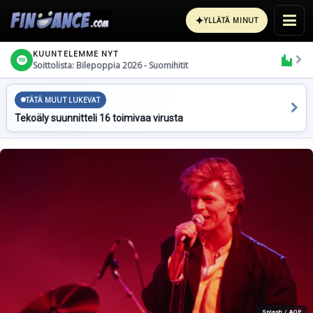
✦
YLLÄTÄ MINUT
KUUNTELEMME NYT
Soittolista: Bilepoppia 2026 - Suomihitit
TÄTÄ MUUT LUKEVAT
Tekoäly suunnitteli 16 toimivaa virusta
Splash / AOP