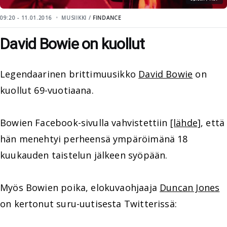
09:20 - 11.01.2016
MUSIIKKI /
FINDANCE
David Bowie on kuollut
Legendaarinen brittimuusikko
David Bowie
on
kuollut 69-vuotiaana.
Bowien Facebook-sivulla vahvistettiin
[lähde]
, että
hän menehtyi perheensä ympäröimänä 18
kuukauden taistelun jälkeen syöpään.
Myös Bowien poika, elokuvaohjaaja
Duncan Jones
on kertonut suru-uutisesta Twitterissä: