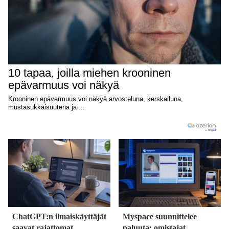
ChatGPT:n ilmaiskäyttäjät
Myspace suunnittelee
saavat rajattomat
paluuta: omistajat