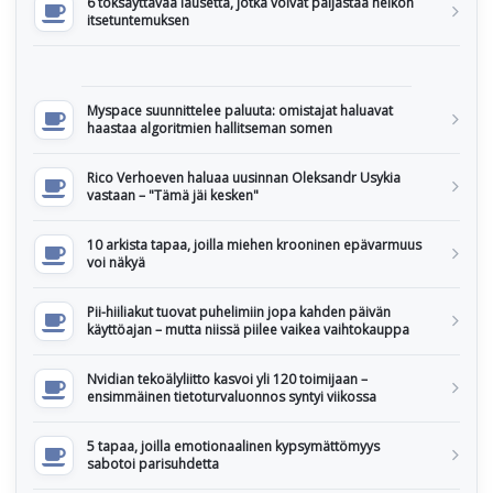
6 töksäyttävää lausetta, jotka voivat paljastaa heikon
itsetuntemuksen
Myspace suunnittelee paluuta: omistajat haluavat
haastaa algoritmien hallitseman somen
Rico Verhoeven haluaa uusinnan Oleksandr Usykia
vastaan – "Tämä jäi kesken"
10 arkista tapaa, joilla miehen krooninen epävarmuus
voi näkyä
Pii-hiiliakut tuovat puhelimiin jopa kahden päivän
käyttöajan – mutta niissä piilee vaikea vaihtokauppa
Nvidian tekoälyliitto kasvoi yli 120 toimijaan –
ensimmäinen tietoturvaluonnos syntyi viikossa
5 tapaa, joilla emotionaalinen kypsymättömyys
sabotoi parisuhdetta