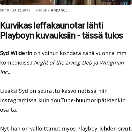
06:10 - 23.12.2015
VIIHDE /
FINDANCE
Kurvikas leffakaunotar lähti
Playboyn kuvauksiin - tässä tulos
Syd Wilderin
on voinut kohdata tänä vuonna mm.
komedioissa
Night of the Living Deb
ja
Wingman
Inc.
.
Lisäksi Syd on seurattu kasvo netissä niin
Instagramissa kuin YouTube-huumoripätkienkin
osalta.
Nyt hän on valloittanut myös Playboy-lehden sivut.