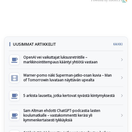
Powered by HIGH.FI
UUSIMMAT ARTIKKELIT
KAIKKI
OpenAI vei vaikuttajat luksusretriitille –
markkinointitempaus kääntyi yhtiötä vastaan
Warner-pomo näki Superman-jatko-osan kuvia – Man
of Tomorrowin luvataan näyttävän upealta
5 arkista lausetta, jotka kertovat syvästä kiintymyksestä
Sam Altman ehdotti ChatGPT-podcastia lasten
koulumatkalle – vastakommentti keräsi yli
kymmenkertaisesti tykkäyksiä