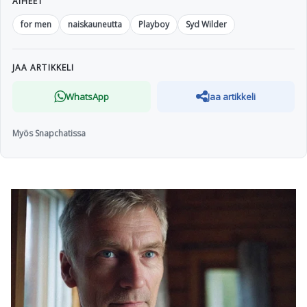
AIHEET
for men
naiskauneutta
Playboy
Syd Wilder
JAA ARTIKKELI
WhatsApp
Jaa artikkeli
Myös Snapchatissa