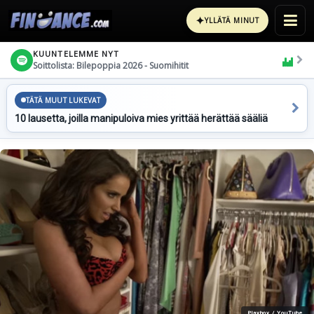
✦
YLLÄTÄ MINUT
KUUNTELEMME NYT
Soittolista: Bilepoppia 2026 - Suomihitit
TÄTÄ MUUT LUKEVAT
10 lausetta, joilla manipuloiva mies yrittää herättää sääliä
Playboy / YouTube