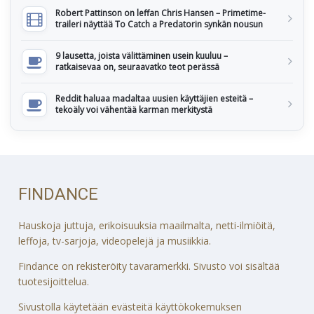
Robert Pattinson on leffan Chris Hansen – Primetime-
traileri näyttää To Catch a Predatorin synkän nousun
9 lausetta, joista välittäminen usein kuuluu –
ratkaisevaa on, seuraavatko teot perässä
Reddit haluaa madaltaa uusien käyttäjien esteitä –
tekoäly voi vähentää karman merkitystä
FINDANCE
Hauskoja juttuja, erikoisuuksia maailmalta, netti-ilmiöitä,
leffoja, tv-sarjoja, videopelejä ja musiikkia.
Findance on rekisteröity tavaramerkki. Sivusto voi sisältää
tuotesijoittelua.
Sivustolla käytetään evästeitä käyttökokemuksen