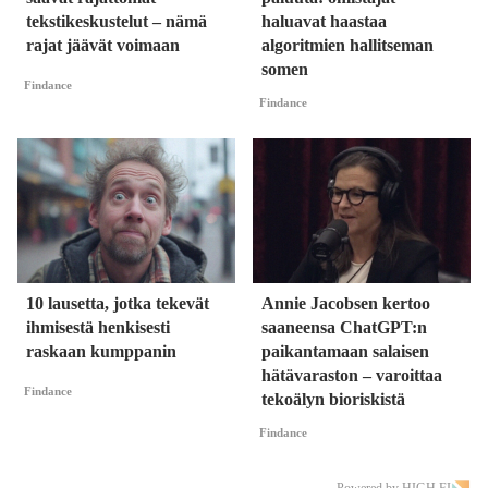
tekstikeskustelut – nämä
haluavat haastaa
rajat jäävät voimaan
algoritmien hallitseman
somen
Findance
Findance
10 lausetta, jotka tekevät
Annie Jacobsen kertoo
ihmisestä henkisesti
saaneensa ChatGPT:n
raskaan kumppanin
paikantamaan salaisen
hätävaraston – varoittaa
Findance
tekoälyn bioriskistä
Findance