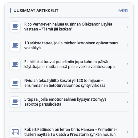
UUSIMMAT ARTIKKELIT
KAIKKI
Rico Verhoeven haluaa uusinnan Oleksandr Usykia
vastaan – "Tämä jäi kesken"
10 arkista tapaa, joilla miehen krooninen epävarmuus
voi näkyä
Pii-hiiliakut tuovat puhelimiin jopa kahden päivän
käyttöajan – mutta niissä piilee vaikea vaihtokauppa
Nvidian tekoälyliitto kasvoi yli 120 toimijaan –
ensimmäinen tietoturvaluonnos syntyi viikossa
5 tapaa, joilla emotionaalinen kypsymättömyys
sabotoi parisuhdetta
Robert Pattinson on leffan Chris Hansen – Primetime-
traileri näyttää To Catch a Predatorin synkän nousun