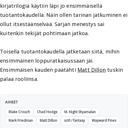
kirjatrilogia käytiin läpi jo ensimmäisellä
tuotantokaudella. Näin ollen tarinan jatkuminen ei
ollut itsestäänselvää. Sarjan menestys sai
kuitenkin tekijät pohtimaan jatkoa.
Toisella tuotantokaudella jatketaan siitä, mihin
ensimmäinen loppuratkaisussaan jäi.
Ensimmäisen kauden päätähti
Matt Dillon
tuskin
palaa rooliinsa.
AIHEET
Blake Crouch
Chad Hodge
M. Night Shyamalan
Mark Friedman
Matt Dillon
scifi / fantasy
Wayward Pines