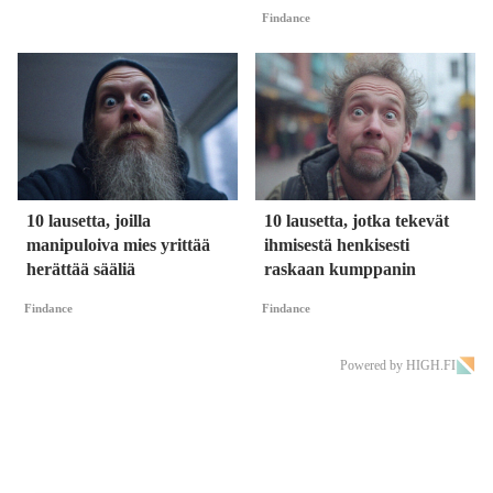
Findance
10 lausetta, joilla
10 lausetta, jotka tekevät
manipuloiva mies yrittää
ihmisestä henkisesti
herättää sääliä
raskaan kumppanin
Findance
Findance
Powered by HIGH.FI