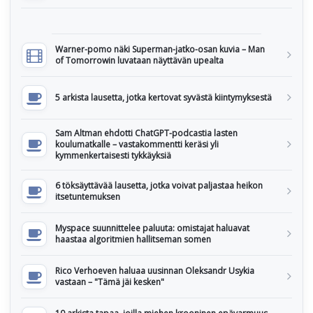
Warner-pomo näki Superman-jatko-osan kuvia – Man
of Tomorrowin luvataan näyttävän upealta
5 arkista lausetta, jotka kertovat syvästä kiintymyksestä
Sam Altman ehdotti ChatGPT-podcastia lasten
koulumatkalle – vastakommentti keräsi yli
kymmenkertaisesti tykkäyksiä
6 töksäyttävää lausetta, jotka voivat paljastaa heikon
itsetuntemuksen
Myspace suunnittelee paluuta: omistajat haluavat
haastaa algoritmien hallitseman somen
Rico Verhoeven haluaa uusinnan Oleksandr Usykia
vastaan – "Tämä jäi kesken"