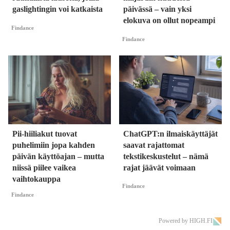
gaslightingin voi katkaista
päivässä – vain yksi
elokuva on ollut nopeampi
Findance
Findance
Pii-hiiliakut tuovat
ChatGPT:n ilmaiskäyttäjät
puhelimiin jopa kahden
saavat rajattomat
päivän käyttöajan – mutta
tekstikeskustelut – nämä
niissä piilee vaikea
rajat jäävät voimaan
vaihtokauppa
Findance
Findance
Powered by HIGH.FI