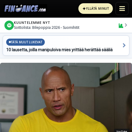
✦
YLLÄTÄ MINUT
KUUNTELEMME NYT
Soittolista: Bilepoppia 2026 - Suomihitit
TÄTÄ MUUT LUKEVAT
10 lausetta, joilla manipuloiva mies yrittää herättää sääliä
YouTube