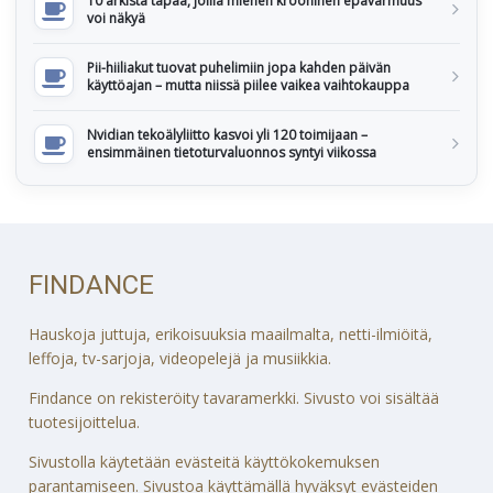
10 arkista tapaa, joilla miehen krooninen epävarmuus
voi näkyä
Pii-hiiliakut tuovat puhelimiin jopa kahden päivän
käyttöajan – mutta niissä piilee vaikea vaihtokauppa
Nvidian tekoälyliitto kasvoi yli 120 toimijaan –
ensimmäinen tietoturvaluonnos syntyi viikossa
FINDANCE
Hauskoja juttuja, erikoisuuksia maailmalta, netti-ilmiöitä,
leffoja, tv-sarjoja, videopelejä ja musiikkia.
Findance on rekisteröity tavaramerkki. Sivusto voi sisältää
tuotesijoittelua.
Sivustolla käytetään evästeitä käyttökokemuksen
parantamiseen. Sivustoa käyttämällä hyväksyt evästeiden