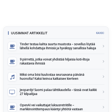
UUSIMMAT ARTIKKELIT
KAIKKI
Tinder testaa kahta suurta muutosta – sovellus löytää
lähellä kohdattuja ihmisiä ja hyväksyy sanallisia hakuja
9 piirrettä, jotka voivat yhdistää hiljaisia koti-iltoja
rakastavia ihmisiä
Miksi oma biisi kuulostaa seuraavana päivänä
huonolta? Kaksi keinoa katkaisee kierteen
Jeopardy! Suomi palaa tähtikaudella – tässä ovat kaikki
27 kilpailijaa
OpenAI vei vaikuttajat luksusretriitille –
markkinointitempaus kääntyi yhtiötä vastaan