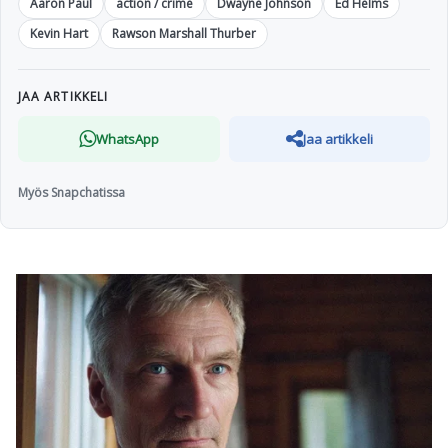
Aaron Paul
action / crime
Dwayne Johnson
Ed Helms
Kevin Hart
Rawson Marshall Thurber
JAA ARTIKKELI
WhatsApp
Jaa artikkeli
Myös Snapchatissa