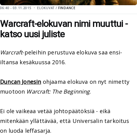
06:40 - 03.11.2015
ELOKUVAT /
FINDANCE
Warcraft-elokuvan nimi muuttui -
katso uusi juliste
Warcraft
-peleihin perustuva elokuva saa ensi-
iltansa kesäkuussa 2016.
Duncan Jonesin
ohjaama elokuva on nyt nimetty
muotoon
Warcraft: The Beginning
.
Ei ole vaikeaa vetää johtopäätöksiä - eikä
mitenkään yllättävää, että Universalin tarkoitus
on luoda leffasarja.