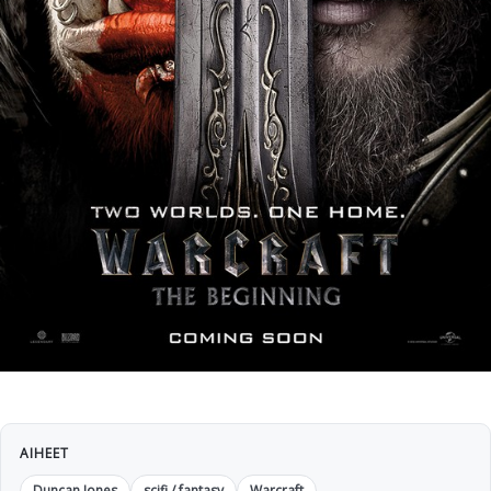
AIHEET
Duncan Jones
scifi / fantasy
Warcraft