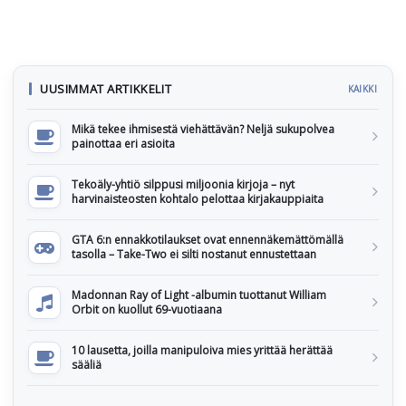
UUSIMMAT ARTIKKELIT
KAIKKI
Mikä tekee ihmisestä viehättävän? Neljä sukupolvea
painottaa eri asioita
Tekoäly-yhtiö silppusi miljoonia kirjoja – nyt
harvinaisteosten kohtalo pelottaa kirjakauppiaita
GTA 6:n ennakkotilaukset ovat ennennäkemättömällä
tasolla – Take-Two ei silti nostanut ennustettaan
Madonnan Ray of Light -albumin tuottanut William
Orbit on kuollut 69-vuotiaana
10 lausetta, joilla manipuloiva mies yrittää herättää
sääliä