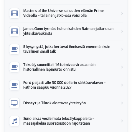
Masters of the Universe sai uuden elämän Prime
Videolla – tällainen jatko-osa voisi olla
James Gunn tyrmäsi huhun kahden Batman-jatko-osan
yhteiskuvauksista
5 kysymystä, jotka kertovat ihmisestä enemmän kuin
tavallinen small talk
Tekoäly suunnitteli 16 toimivaa virusta: näin
historiallinen läpimurto onnistui
Ford paljasti alle 30 000 dollarin sähköavolavan –
Fathom saapuu vuonna 2027
Disney+ ja Tiktok aloittavat yhteistyön
Suno alkaa vesileimata tekoälykappaleita –
massajakelua suoratoistoon rajoitetaan