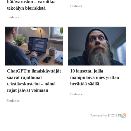
hätävaraston – varoittaa
Findance
tekoälyn bioriskistä
Findance
ChatGPT:n ilmaiskäyttäjät
10 lausetta, joilla
saavat rajattomat
manipuloiva mies yrittää
tekstikeskustelut – nämä
herättää sääliä
rajat jäävät voimaan
Findance
Findance
Powered by HIGH.FI