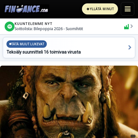
✦
YLLÄTÄ MINUT
KUUNTELEMME NYT
Soittolista: Bilepoppia 2026 - Suomihitit
TÄTÄ MUUT LUKEVAT
Tekoäly suunnitteli 16 toimivaa virusta