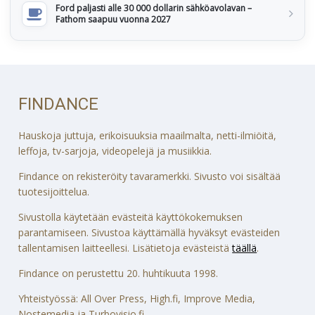
Ford paljasti alle 30 000 dollarin sähköavolavan –
Fathom saapuu vuonna 2027
FINDANCE
Hauskoja juttuja, erikoisuuksia maailmalta, netti-ilmiöitä,
leffoja, tv-sarjoja, videopelejä ja musiikkia.
Findance on rekisteröity tavaramerkki. Sivusto voi sisältää
tuotesijoittelua.
Sivustolla käytetään evästeitä käyttökokemuksen
parantamiseen. Sivustoa käyttämällä hyväksyt evästeiden
tallentamisen laitteellesi. Lisätietoja evästeistä
täällä
.
Findance on perustettu 20. huhtikuuta 1998.
Yhteistyössä: All Over Press, High.fi, Improve Media,
Nostemedia ja Turbovisio.fi.