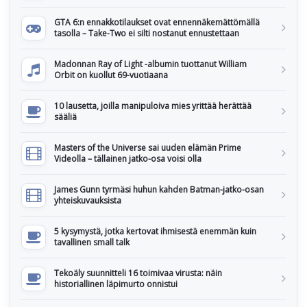
GTA 6:n ennakkotilaukset ovat ennennäkemättömällä
tasolla – Take-Two ei silti nostanut ennustettaan
Madonnan Ray of Light -albumin tuottanut William
Orbit on kuollut 69-vuotiaana
10 lausetta, joilla manipuloiva mies yrittää herättää
sääliä
Masters of the Universe sai uuden elämän Prime
Videolla – tällainen jatko-osa voisi olla
James Gunn tyrmäsi huhun kahden Batman-jatko-osan
yhteiskuvauksista
5 kysymystä, jotka kertovat ihmisestä enemmän kuin
tavallinen small talk
Tekoäly suunnitteli 16 toimivaa virusta: näin
historiallinen läpimurto onnistui