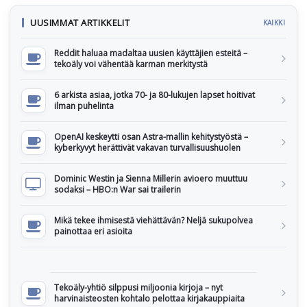
UUSIMMAT ARTIKKELIT
KAIKKI
Reddit haluaa madaltaa uusien käyttäjien esteitä –
tekoäly voi vähentää karman merkitystä
6 arkista asiaa, jotka 70- ja 80-lukujen lapset hoitivat
ilman puhelinta
OpenAI keskeytti osan Astra-mallin kehitystyöstä –
kyberkyvyt herättivät vakavan turvallisuushuolen
Dominic Westin ja Sienna Millerin avioero muuttuu
sodaksi – HBO:n War sai trailerin
Mikä tekee ihmisestä viehättävän? Neljä sukupolvea
painottaa eri asioita
Tekoäly-yhtiö silppusi miljoonia kirjoja – nyt
harvinaisteosten kohtalo pelottaa kirjakauppiaita