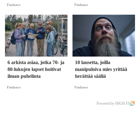
Findance
Findance
6 arkista asiaa, jotka 70- ja
10 lausetta, joilla
80-lukujen lapset hoitivat
manipuloiva mies yrittää
ilman puhelinta
herättää sääliä
Findance
Findance
Powered by HIGH.FI