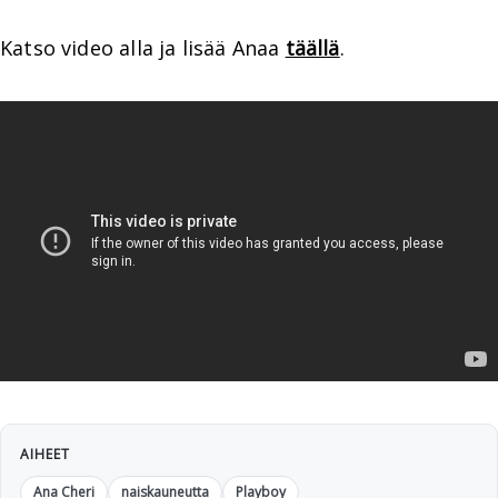
Katso video alla ja lisää Anaa
täällä
.
AIHEET
Ana Cheri
naiskauneutta
Playboy