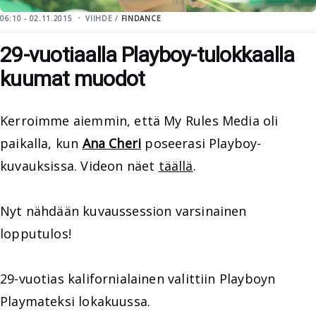
06:10 - 02.11.2015
VIIHDE /
FINDANCE
29-vuotiaalla Playboy-tulokkaalla
kuumat muodot
Kerroimme aiemmin, että My Rules Media oli
paikalla, kun
Ana Cheri
poseerasi Playboy-
kuvauksissa. Videon näet
täällä
.
Nyt nähdään kuvaussession varsinainen
lopputulos!
29-vuotias kalifornialainen valittiin Playboyn
Playmateksi lokakuussa.