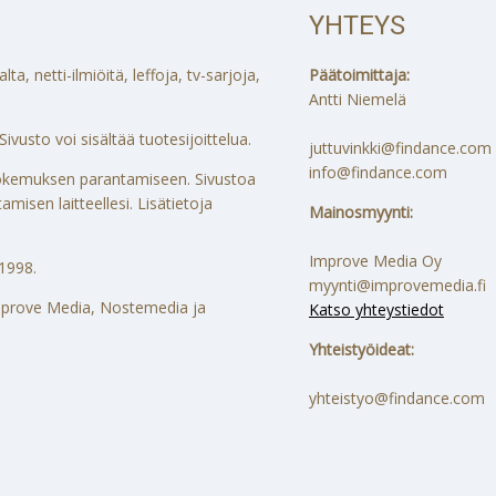
YHTEYS
a, netti-ilmiöitä, leffoja, tv-sarjoja,
Päätoimittaja:
Antti Niemelä
ivusto voi sisältää tuotesijoittelua.
juttuvinkki@findance.com
info@findance.com
ökokemuksen parantamiseen. Sivustoa
misen laitteellesi. Lisätietoja
Mainosmyynti:
Improve Media Oy
1998.
myynti@improvemedia.fi
 Improve Media, Nostemedia ja
Katso yhteystiedot
Yhteistyöideat:
yhteistyo@findance.com