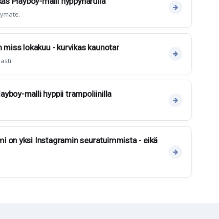
kas Playboy-malli hyppynarulla
aymate.
n miss lokakuu - kurvikas kaunotar
asti.
yboy-malli hyppii trampoliinilla
i on yksi Instagramin seuratuimmista - eikä