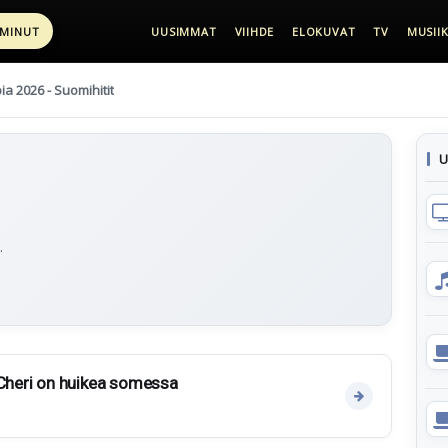
 MINUT
UUSIMMAT
VIIHDE
ELOKUVAT
TV
MUSIIK
pia 2026 - Suomihitit
U
.
 Cheri on huikea somessa