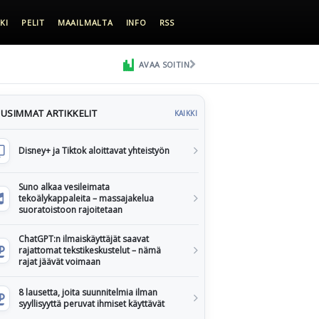
KI
PELIT
MAAILMALTA
INFO
RSS
AVAA SOITIN
USIMMAT ARTIKKELIT
KAIKKI
Disney+ ja Tiktok aloittavat yhteistyön
Suno alkaa vesileimata
tekoälykappaleita – massajakelua
suoratoistoon rajoitetaan
ChatGPT:n ilmaiskäyttäjät saavat
rajattomat tekstikeskustelut – nämä
rajat jäävät voimaan
8 lausetta, joita suunnitelmia ilman
syyllisyyttä peruvat ihmiset käyttävät