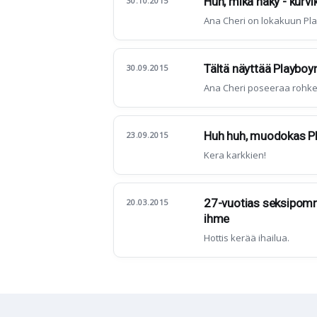
Huh, mikä näky - kurvi
30.10.2015
Ana Cheri on lokakuun Pl
Tältä näyttää Playboy
30.09.2015
Ana Cheri poseeraa rohke
Huh huh, muodokas Pla
23.09.2015
Kera karkkien!
27-vuotias seksipomm
20.03.2015
ihme
Hottis kerää ihailua.