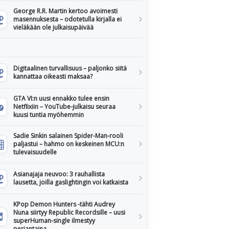
George R.R. Martin kertoo avoimesti
masennuksesta – odotetulla kirjalla ei
vieläkään ole julkaisupäivää
Digitaalinen turvallisuus – paljonko siitä
kannattaa oikeasti maksaa?
GTA VI:n uusi ennakko tulee ensin
Netflixiin – YouTube-julkaisu seuraa
kuusi tuntia myöhemmin
Sadie Sinkin salainen Spider-Man-rooli
paljastui – hahmo on keskeinen MCU:n
tulevaisuudelle
Asianajaja neuvoo: 3 rauhallista
lausetta, joilla gaslightingin voi katkaista
KPop Demon Hunters -tähti Audrey
Nuna siirtyy Republic Recordsille – uusi
superHuman-single ilmestyy
perjantaina