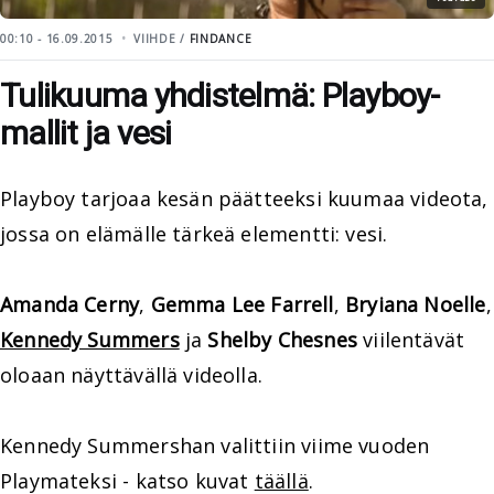
00:10 - 16.09.2015
VIIHDE /
FINDANCE
Tulikuuma yhdistelmä: Playboy-
mallit ja vesi
Playboy tarjoaa kesän päätteeksi kuumaa videota,
jossa on elämälle tärkeä elementti: vesi.
Amanda Cerny
,
Gemma Lee Farrell
,
Bryiana Noelle
,
Kennedy Summers
ja
Shelby Chesnes
viilentävät
oloaan näyttävällä videolla.
Kennedy Summershan valittiin viime vuoden
Playmateksi - katso kuvat
täällä
.