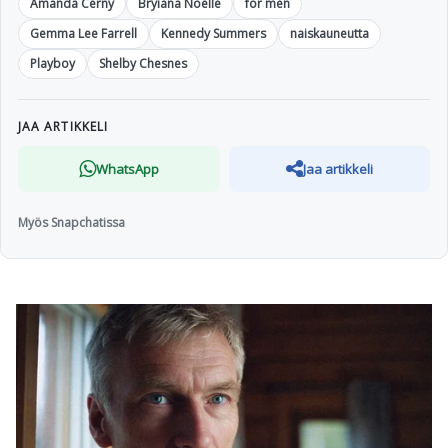
Amanda Cerny
Bryiana Noelle
for men
Gemma Lee Farrell
Kennedy Summers
naiskauneutta
Playboy
Shelby Chesnes
JAA ARTIKKELI
WhatsApp
Jaa artikkeli
Myös Snapchatissa