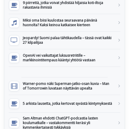
9 piirrettä, jotka voivat yhdistää hiljaisia koti-iltoja
rakastavia ihmisiä
Miksi oma biisi kuulostaa seuraavana päivänä
huonolta? Kaksi keinoa katkaisee kierteen
Jeopardy! Suomi palaa tähtikaudella – tässä ovat kaikki
27 kilpailijaa
OpenAI vei vaikuttajat luksusretriitille –
markkinointitempaus kääntyi yhtiötä vastaan
Warner-pomo näki Superman-jatko-osan kuvia – Man
of Tomorrowin luvataan näyttävän upealta
5 arkista lausetta, jotka kertovat syvästä kiintymyksestä
Sam Altman ehdotti ChatGPT-podcastia lasten
koulumatkalle – vastakommentti keräsi yli
kymmenkertaisesti tykkäyksiä