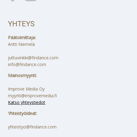
YHTEYS
Päätoimittaja:
Antti Niemelä
juttuvinkki@findance.com
info@findance.com
Mainosmyynti:
Improve Media Oy
myynti@improvemedia.fi
Katso yhteystiedot
Yhteistyöideat:
yhteistyo@findance.com