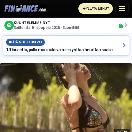
✦
YLLÄTÄ MINUT
KUUNTELEMME NYT
Soittolista: Bilepoppia 2026 - Suomihitit
TÄTÄ MUUT LUKEVAT
10 lausetta, joilla manipuloiva mies yrittää herättää sääliä
YouTube