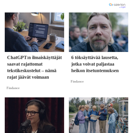
ChatGPT:n ilmaiskäyttäjät
6 töksäyttävää lausetta,
saavat rajattomat
jotka voivat paljastaa
tekstikeskustelut – nämä
heikon itsetuntemuksen
rajat jäävät voimaan
Findance
Findance