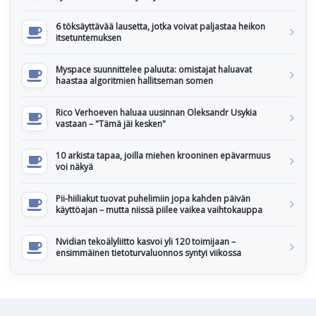
6 töksäyttävää lausetta, jotka voivat paljastaa heikon
itsetuntemuksen
Myspace suunnittelee paluuta: omistajat haluavat
haastaa algoritmien hallitseman somen
Rico Verhoeven haluaa uusinnan Oleksandr Usykia
vastaan – "Tämä jäi kesken"
10 arkista tapaa, joilla miehen krooninen epävarmuus
voi näkyä
Pii-hiiliakut tuovat puhelimiin jopa kahden päivän
käyttöajan – mutta niissä piilee vaikea vaihtokauppa
Nvidian tekoälyliitto kasvoi yli 120 toimijaan –
ensimmäinen tietoturvaluonnos syntyi viikossa