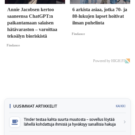
Annie Jacobsen kertoo
6 arkista asiaa, jotka 70- ja
saaneensa ChatGPT:n
80-lukujen lapset hoitivat
paikantamaan salaisen
ilman puhelinta
hätävaraston – varoittaa
Findance
tekoälyn bioriskistä
Findance
Powered by HIGH.FI
UUSIMMAT ARTIKKELIT
KAIKKI
Tinder testaa kahta suurta muutosta – sovellus löytää
lähellä kohdattuja ihmisiä ja hyväksyy sanallisia hakuja