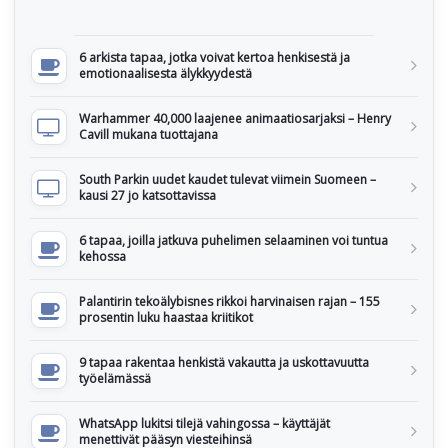
6 arkista tapaa, jotka voivat kertoa henkisestä ja
emotionaalisesta älykkyydestä
Warhammer 40,000 laajenee animaatiosarjaksi – Henry
Cavill mukana tuottajana
South Parkin uudet kaudet tulevat viimein Suomeen –
kausi 27 jo katsottavissa
6 tapaa, joilla jatkuva puhelimen selaaminen voi tuntua
kehossa
Palantirin tekoälybisnes rikkoi harvinaisen rajan – 155
prosentin luku haastaa kriitikot
9 tapaa rakentaa henkistä vakautta ja uskottavuutta
työelämässä
WhatsApp lukitsi tilejä vahingossa – käyttäjät
menettivät pääsyn viesteihinsä