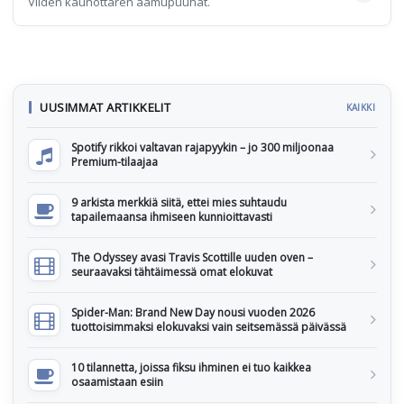
Viiden kaunottaren aamupuuhat.
UUSIMMAT ARTIKKELIT
KAIKKI
Spotify rikkoi valtavan rajapyykin – jo 300 miljoonaa
Premium-tilaajaa
9 arkista merkkiä siitä, ettei mies suhtaudu
tapailemaansa ihmiseen kunnioittavasti
The Odyssey avasi Travis Scottille uuden oven –
seuraavaksi tähtäimessä omat elokuvat
Spider-Man: Brand New Day nousi vuoden 2026
tuottoisimmaksi elokuvaksi vain seitsemässä päivässä
10 tilannetta, joissa fiksu ihminen ei tuo kaikkea
osaamistaan esiin