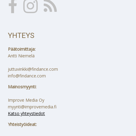
YHTEYS
Päätoimittaja:
Antti Niemelä
juttuvinkki@findance.com
info@findance.com
Mainosmyynti:
Improve Media Oy
myynti@improvemedia.fi
Katso yhteystiedot
Yhteistyöideat: