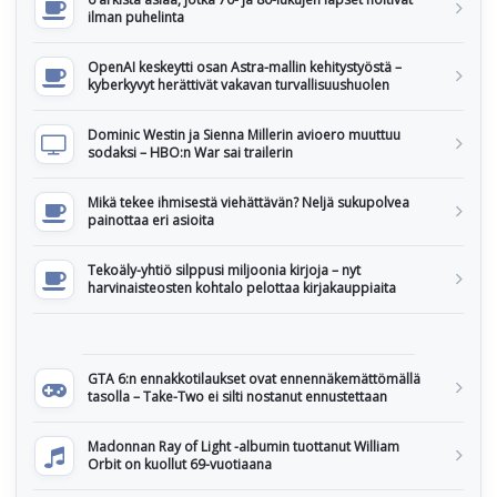
ilman puhelinta
OpenAI keskeytti osan Astra-mallin kehitystyöstä –
kyberkyvyt herättivät vakavan turvallisuushuolen
Dominic Westin ja Sienna Millerin avioero muuttuu
sodaksi – HBO:n War sai trailerin
Mikä tekee ihmisestä viehättävän? Neljä sukupolvea
painottaa eri asioita
Tekoäly-yhtiö silppusi miljoonia kirjoja – nyt
harvinaisteosten kohtalo pelottaa kirjakauppiaita
GTA 6:n ennakkotilaukset ovat ennennäkemättömällä
tasolla – Take-Two ei silti nostanut ennustettaan
Madonnan Ray of Light -albumin tuottanut William
Orbit on kuollut 69-vuotiaana