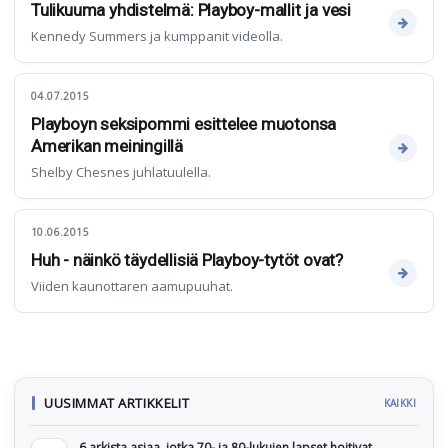
Tulikuuma yhdistelmä: Playboy-mallit ja vesi
Kennedy Summers ja kumppanit videolla.
04.07.2015
Playboyn seksipommi esittelee muotonsa
Amerikan meiningillä
Shelby Chesnes juhlatuulella.
10.06.2015
Huh - näinkö täydellisiä Playboy-tytöt ovat?
Viiden kaunottaren aamupuuhat.
UUSIMMAT ARTIKKELIT
KAIKKI
6 arkista asiaa, jotka 70- ja 80-lukujen lapset hoitivat