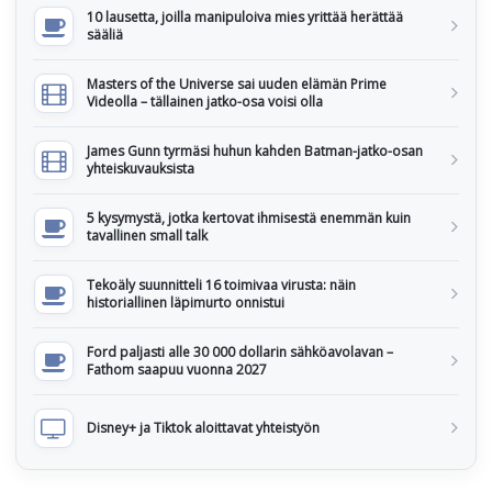
10 lausetta, joilla manipuloiva mies yrittää herättää
sääliä
Masters of the Universe sai uuden elämän Prime
Videolla – tällainen jatko-osa voisi olla
James Gunn tyrmäsi huhun kahden Batman-jatko-osan
yhteiskuvauksista
5 kysymystä, jotka kertovat ihmisestä enemmän kuin
tavallinen small talk
Tekoäly suunnitteli 16 toimivaa virusta: näin
historiallinen läpimurto onnistui
Ford paljasti alle 30 000 dollarin sähköavolavan –
Fathom saapuu vuonna 2027
Disney+ ja Tiktok aloittavat yhteistyön