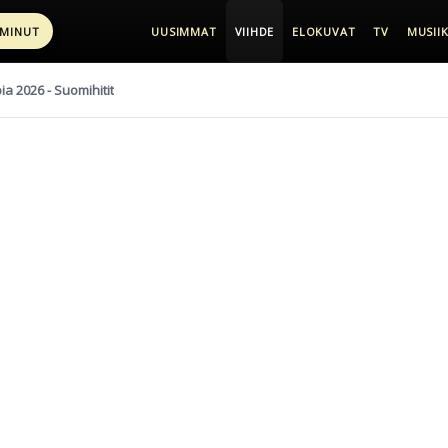
 MINUT
UUSIMMAT
VIIHDE
ELOKUVAT
TV
MUSIIK
pia 2026 - Suomihitit