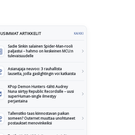
USIMMAT ARTIKKELIT
KAIKKI
Sadie Sinkin salainen Spider-Man-rooli
paljastui – hahmo on keskeinen MCU:n
tulevaisuudelle
Asianajaja neuvoo: 3 rauhallista
lausetta, joilla gaslightingin voi katkaista
KPop Demon Hunters -tähti Audrey
Nuna siirtyy Republic Recordsille – uusi
superHuman-single ilmestyy
perjantaina
Tallensitko taas kiinnostavan paikan
someen? Outernet muuttaa unohtuneet
postaukset menovinkeiksi