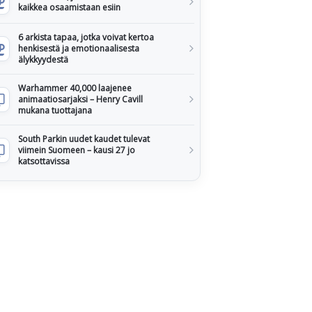
kaikkea osaamistaan esiin
6 arkista tapaa, jotka voivat kertoa
henkisestä ja emotionaalisesta
älykkyydestä
Warhammer 40,000 laajenee
animaatiosarjaksi – Henry Cavill
mukana tuottajana
South Parkin uudet kaudet tulevat
viimein Suomeen – kausi 27 jo
katsottavissa