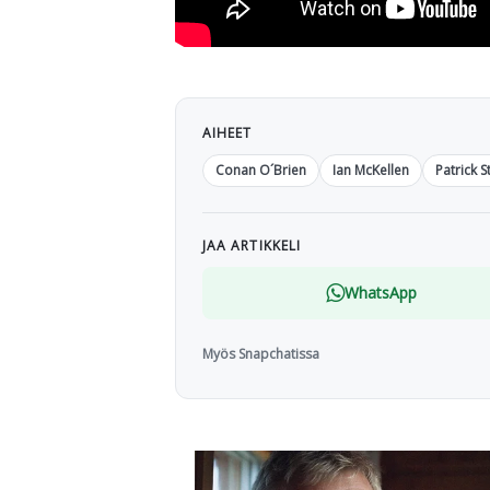
AIHEET
Conan O´Brien
Ian McKellen
Patrick S
JAA ARTIKKELI
WhatsApp
Myös Snapchatissa