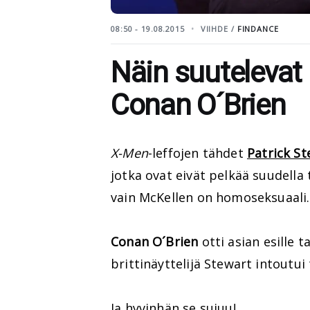
08:50 - 19.08.2015
VIIHDE /
FINDANCE
Näin suutelevat 
Conan O´Brien
X-Men
-leffojen tähdet
Patrick S
jotka ovat eivät pelkää suudella 
vain McKellen on homoseksuaali.
Conan O´Brien
otti asian esille 
brittinäyttelijä Stewart intoutu
Ja hyvinhän se sujuu!