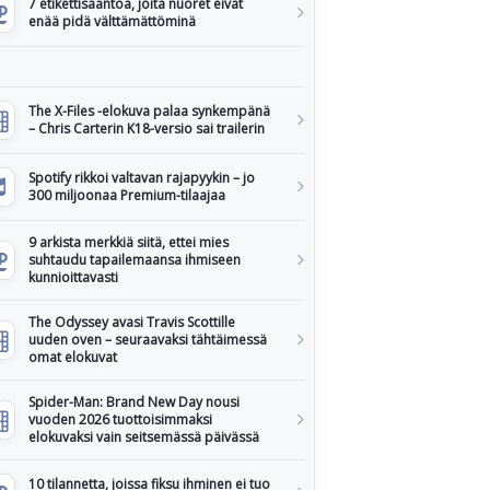
7 etikettisääntöä, joita nuoret eivät
enää pidä välttämättöminä
The X-Files -elokuva palaa synkempänä
– Chris Carterin K18-versio sai trailerin
Spotify rikkoi valtavan rajapyykin – jo
300 miljoonaa Premium-tilaajaa
9 arkista merkkiä siitä, ettei mies
suhtaudu tapailemaansa ihmiseen
kunnioittavasti
The Odyssey avasi Travis Scottille
uuden oven – seuraavaksi tähtäimessä
omat elokuvat
Spider-Man: Brand New Day nousi
vuoden 2026 tuottoisimmaksi
elokuvaksi vain seitsemässä päivässä
10 tilannetta, joissa fiksu ihminen ei tuo