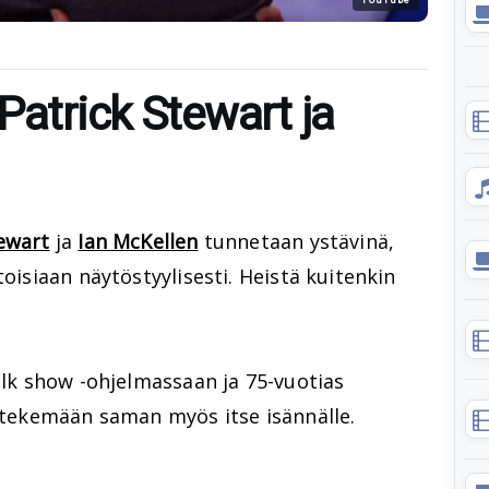
Patrick Stewart ja
tewart
ja
Ian McKellen
tunnetaan ystävinä,
toisiaan näytöstyylisesti. Heistä kuitenkin
talk show -ohjelmassaan ja 75-vuotias
i tekemään saman myös itse isännälle.