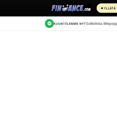
✦
YLLÄTÄ
Soittolista: Bilepop
KUUNTELEMME NYT