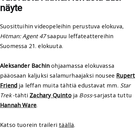
näyte
Suosittuihin videopeleihin perustuva elokuva,
Hitman: Agent 47
saapuu leffateattereihin
Suomessa 21. elokuuta.
Aleksander Bachin
ohjaamassa elokuvassa
pääosaan kaljuksi salamurhaajaksi nousee
Rupert
Friend
ja leffan muita tähtiä edustavat mm.
Star
Trek
-tähti
Zachary Quinto
ja
Boss
-sarjasta tuttu
Hannah Ware
.
Katso tuorein traileri
täällä
.