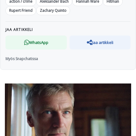
action / crime
Aleksander Bach
Hannah Ware
Hitman
Rupert Friend
Zachary Quinto
JAA ARTIKKELI
WhatsApp
Jaa artikkeli
Myös Snapchatissa