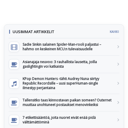
UUSIMMAT ARTIKKELIT
KAIKKI
Sadie Sinkin salainen Spider-Man-rooli paljastui –
hahmo on keskeinen MCU:n tulevaisuudelle
Asianajaja neuvoo: 3 rauhallista lausetta, joilla
gaslightingin voi katkaista
KPop Demon Hunters -tähti Audrey Nuna siirtyy
Republic Recordsille – uusi superHuman-single
ilmestyy perjantaina
Tallensitko taas kiinnostavan paikan someen? Outernet
muuttaa unohtuneet postaukset menovinkeiksi
7 etikettisääntöä, joita nuoret eivät enää pidä
välttämättöminä