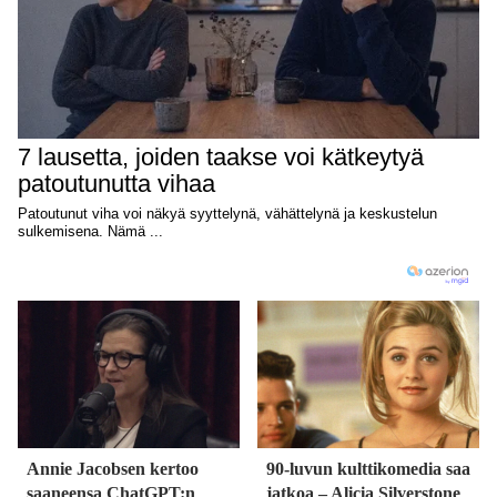
Annie Jacobsen kertoo
90-luvun kulttikomedia saa
saaneensa ChatGPT:n
jatkoa – Alicia Silverstone