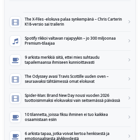
The X-Files -elokuva palaa synkempänä – Chris Carterin
K18-versio sai trailerin
Spotify rikkoi valtavan rajapyykin – jo 300 miljoonaa
Premium-tilaajaa
9 arkista merkkiä siitä, ettei mies suhtaudu
tapailemaansa ihmiseen kunnioittavasti
The Odyssey avasi Travis Scottille uuden oven –
seuraavaksi tähtäimessä omat elokuvat
Spider-Man: Brand New Day nousi vuoden 2026
tuottoisimmaksi elokuvaksi vain seitsemässä päivässä
10 tilannetta, joissa fiksu ihminen ei tuo kaikkea
osaamistaan esiin
6 arkista tapaa, jotka voivat kertoa henkisestä ja
emotionaalisesta älykkyydestä