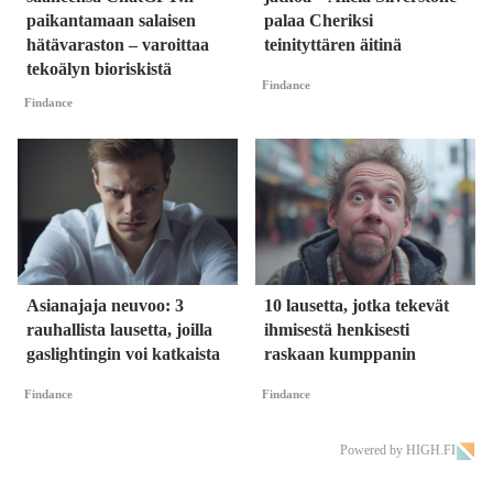
paikantamaan salaisen
palaa Cheriksi
hätävaraston – varoittaa
teinityttären äitinä
tekoälyn bioriskistä
Findance
Findance
Asianajaja neuvoo: 3
10 lausetta, jotka tekevät
rauhallista lausetta, joilla
ihmisestä henkisesti
gaslightingin voi katkaista
raskaan kumppanin
Findance
Findance
Powered by HIGH.FI