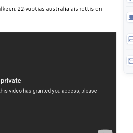
älkeen:
22-vuotias australialaishottis on