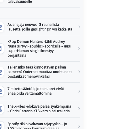
tulevaisuudelle
Asianajaja neuvoo: 3 rauhallista
lausetta, joilla gaslightingin voi katkaista
KPop Demon Hunters -tähti Audrey
Nuna siirtyy Republic Recordsille – uusi
superHuman-single ilmestyy
perjantaina
Tallensitko taas kiinnostavan paikan
someen? Outernet muuttaa unohtuneet
postaukset menovinkeiksi
7 etikettisääntöä, joita nuoret eivät
enää pidä välttämättöminä
The X-Files -elokuva palaa synkempänä
– Chris Carterin K18-versio sai trailerin
Spotify rikkoi valtavan rajapyykin – jo
300 miljoonaa Premium-tilaajaa