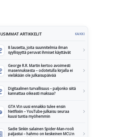
USIMMAT ARTIKKELIT
KAIKKI
8 lausetta, joita suunnitelmia ilman
syyllisyyttä peruvat ihmiset käyttävät
George R.R. Martin kertoo avoimesti
masennuksesta – odotetulla kirjalla ei
vieläkään ole julkaisupäivää
Digitaalinen turvallisuus – paljonko siitä
kannattaa oikeasti maksaa?
GTA VI:n uusi ennakko tulee ensin
Netflixiin – YouTube-julkaisu seuraa
kuusi tuntia myöhemmin
Sadie Sinkin salainen Spider-Man-rooli
paljastui – hahmo on keskeinen MCU:n