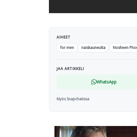
AIHEET
for men
naiskauneutta
Nosheen Pho
JAA ARTIKKELI
WhatsApp
Myös Snapchatissa