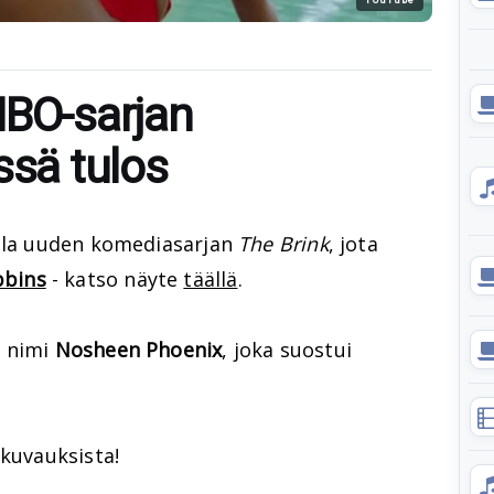
HBO-sarjan
ssä tulos
olla uuden komediasarjan
The Brink
, jota
bbins
- katso näyte
täällä
.
e nimi
Nosheen Phoenix
, joka suostui
 kuvauksista!