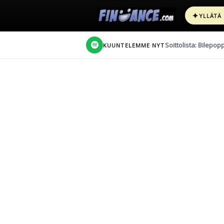
✦
YLLÄTÄ
Soittolista: Bilepop
KUUNTELEMME NYT