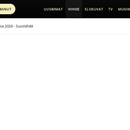
 MINUT
UUSIMMAT
VIIHDE
ELOKUVAT
TV
MUSIIK
pia 2026 - Suomihitit