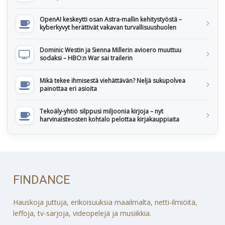
OpenAI keskeytti osan Astra-mallin kehitystyöstä –
kyberkyvyt herättivät vakavan turvallisuushuolen
Dominic Westin ja Sienna Millerin avioero muuttuu
sodaksi – HBO:n War sai trailerin
Mikä tekee ihmisestä viehättävän? Neljä sukupolvea
painottaa eri asioita
Tekoäly-yhtiö silppusi miljoonia kirjoja – nyt
harvinaisteosten kohtalo pelottaa kirjakauppiaita
FINDANCE
Hauskoja juttuja, erikoisuuksia maailmalta, netti-ilmiöitä,
leffoja, tv-sarjoja, videopelejä ja musiikkia.