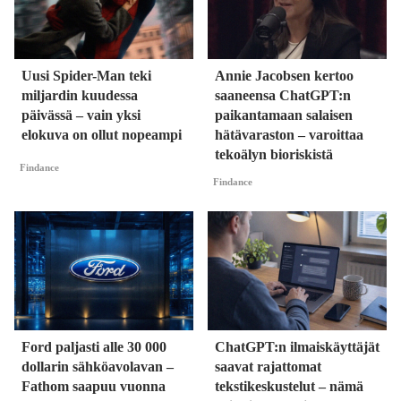
Uusi Spider-Man teki
Annie Jacobsen kertoo
miljardin kuudessa
saaneensa ChatGPT:n
päivässä – vain yksi
paikantamaan salaisen
elokuva on ollut nopeampi
hätävaraston – varoittaa
tekoälyn bioriskistä
Findance
Findance
Ford paljasti alle 30 000
ChatGPT:n ilmaiskäyttäjät
dollarin sähköavolavan –
saavat rajattomat
Fathom saapuu vuonna
tekstikeskustelut – nämä