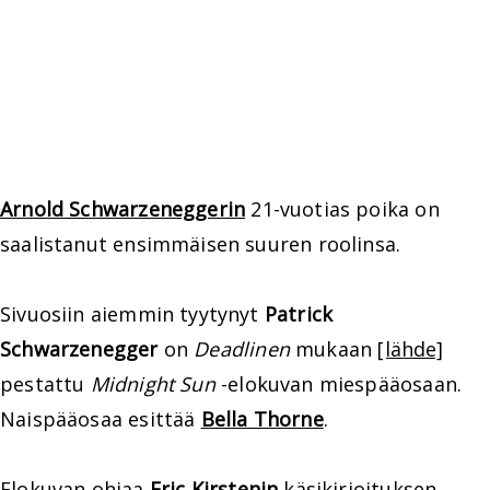
Arnold Schwarzeneggerin
21-vuotias poika on
saalistanut ensimmäisen suuren roolinsa.
Sivuosiin aiemmin tyytynyt
Patrick
Schwarzenegger
on
Deadlinen
mukaan
[lähde]
pestattu
Midnight Sun
-elokuvan miespääosaan.
Naispääosaa esittää
Bella Thorne
.
Elokuvan ohjaa
Eric Kirstenin
käsikirjoituksen