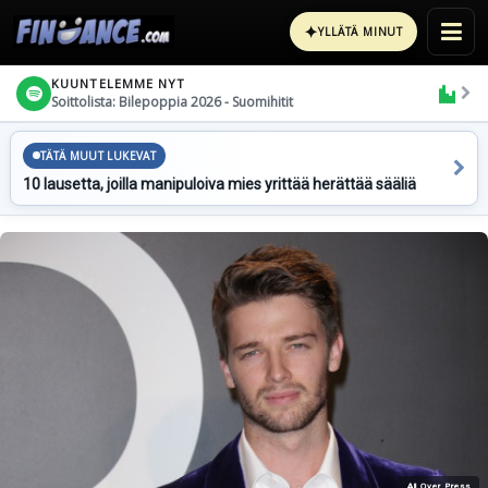
✦
YLLÄTÄ MINUT
KUUNTELEMME NYT
Soittolista: Bilepoppia 2026 - Suomihitit
TÄTÄ MUUT LUKEVAT
10 lausetta, joilla manipuloiva mies yrittää herättää sääliä
All Over Press