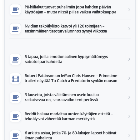
Pii-hiiliakut tuovat puhelimiin jopa kahden päivän
käyttöajan – mutta niissä piilee vaikea vaihtokauppa
Nvidian tekoälyliitto kasvoi yli 120 toimijaan –
ensimmäinen tietoturvaluonnos syntyi viikossa
5 tapaa, joilla emotionaalinen kypsymättömyys
sabotoi parisuhdetta
Robert Pattinson on leffan Chris Hansen – Primetime-
traileri näyttää To Catch a Predatorin synkän nousun
9 lausetta, joista välittäminen usein kuuluu –
ratkaisevaa on, seuraavatko teot perässä
Reddit haluaa madaltaa uusien käyttäjien esteitä –
tekoäly voi vähentää karman merkitystä
6 arkista asiaa, jotka 70- ja 80-lukujen lapset hoitivat
ilman puhelinta