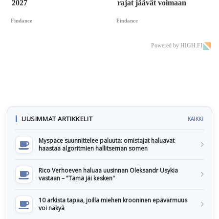
2027
rajat jäävät voimaan
Findance
Findance
Powered by HIGH.FI
UUSIMMAT ARTIKKELIT
KAIKKI
Myspace suunnittelee paluuta: omistajat haluavat
haastaa algoritmien hallitseman somen
Rico Verhoeven haluaa uusinnan Oleksandr Usykia
vastaan – "Tämä jäi kesken"
10 arkista tapaa, joilla miehen krooninen epävarmuus
voi näkyä