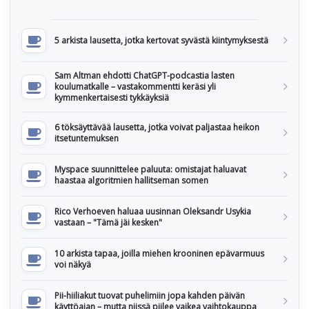
5 arkista lausetta, jotka kertovat syvästä kiintymyksestä
Sam Altman ehdotti ChatGPT-podcastia lasten
koulumatkalle – vastakommentti keräsi yli
kymmenkertaisesti tykkäyksiä
6 töksäyttävää lausetta, jotka voivat paljastaa heikon
itsetuntemuksen
Myspace suunnittelee paluuta: omistajat haluavat
haastaa algoritmien hallitseman somen
Rico Verhoeven haluaa uusinnan Oleksandr Usykia
vastaan – "Tämä jäi kesken"
10 arkista tapaa, joilla miehen krooninen epävarmuus
voi näkyä
Pii-hiiliakut tuovat puhelimiin jopa kahden päivän
käyttöajan – mutta niissä piilee vaikea vaihtokauppa