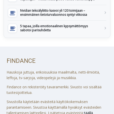
Nvidian tekoälyliitto kasvoi yli 120 toimijaan –
ensimmäinen tietoturvaluonnos syntyi viikossa
5 tapaa, joilla emotionaalinen kypsymättömyys
sabotoi parisuhdetta
FINDANCE
Hauskoja juttuja, erikoisuuksia maailmalta, netti-ilmiöitä,
leffoja, tv-sarjoja, videopelejä ja musiikkia.
Findance on rekisteröity tavaramerkki. Sivusto voi sisältää
tuotesijoittelua.
Sivustolla käytetään evästeitä käyttökokemuksen
parantamiseen. Sivustoa käyttämällä hyväksyt evästeiden
tallentamisen laitteellesi. Lisätietoja evästeistä
täällä
.