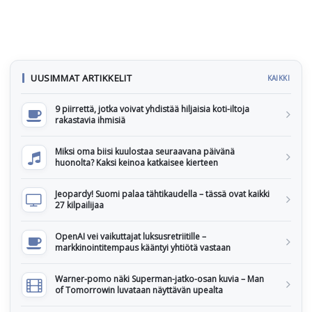
UUSIMMAT ARTIKKELIT
KAIKKI
9 piirrettä, jotka voivat yhdistää hiljaisia koti-iltoja
rakastavia ihmisiä
Miksi oma biisi kuulostaa seuraavana päivänä
huonolta? Kaksi keinoa katkaisee kierteen
Jeopardy! Suomi palaa tähtikaudella – tässä ovat kaikki
27 kilpailijaa
OpenAI vei vaikuttajat luksusretriitille –
markkinointitempaus kääntyi yhtiötä vastaan
Warner-pomo näki Superman-jatko-osan kuvia – Man
of Tomorrowin luvataan näyttävän upealta