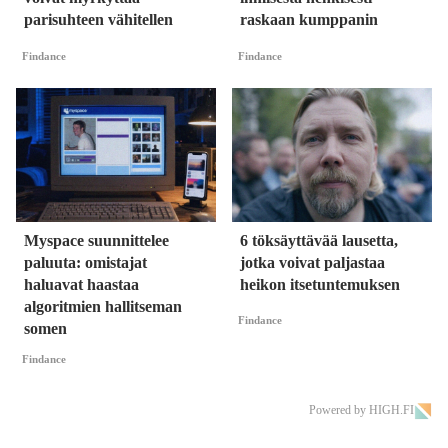
parisuhteen vähitellen
raskaan kumppanin
Findance
Findance
Myspace suunnittelee
6 töksäyttävää lausetta,
paluuta: omistajat
jotka voivat paljastaa
haluavat haastaa
heikon itsetuntemuksen
algoritmien hallitseman
Findance
somen
Findance
Powered by HIGH.FI