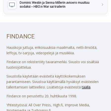
Dominic Westin ja Sienna Millerin avioero muuttuu
sodaksi – HBO:n War sai trailerin
FINDANCE
Hauskoja juttuja, erikoisuuksia maailmalta, netti-ilmiöitä,
leffoja, tv-sarjoja, videopelejä ja musiikkia.
Findance on rekisteröity tavaramerkki. Sivusto voi sisältää
tuotesijoittelua.
Sivustolla käytetään evästeitä käyttökokemuksen
parantamiseen. Sivustoa käyttämällä hyväksyt evästeiden
tallentamisen laitteellesi. Lisätietoja evästeistä
täällä
.
Findance on perustettu 20. huhtikuuta 1998.
Yhteistyössä: All Over Press, High.fi, Improve Media,
Nostemedia ja Turbovisio.fi.