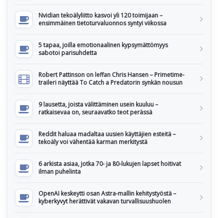
Nvidian tekoälyliitto kasvoi yli 120 toimijaan –
ensimmäinen tietoturvaluonnos syntyi viikossa
5 tapaa, joilla emotionaalinen kypsymättömyys
sabotoi parisuhdetta
Robert Pattinson on leffan Chris Hansen – Primetime-
traileri näyttää To Catch a Predatorin synkän nousun
9 lausetta, joista välittäminen usein kuuluu –
ratkaisevaa on, seuraavatko teot perässä
Reddit haluaa madaltaa uusien käyttäjien esteitä –
tekoäly voi vähentää karman merkitystä
6 arkista asiaa, jotka 70- ja 80-lukujen lapset hoitivat
ilman puhelinta
OpenAI keskeytti osan Astra-mallin kehitystyöstä –
kyberkyvyt herättivät vakavan turvallisuushuolen