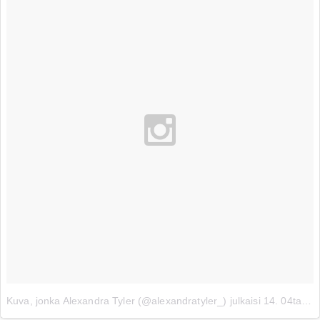
Kuva, jonka Alexandra Tyler (@alexandratyler_) julkaisi
14. 04ta 2015 klo 16.46 PDT