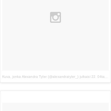
Kuva, jonka Alexandra Tyler (@alexandratyler_) julkaisi
22. 04ta 2015 klo 11.21 PDT