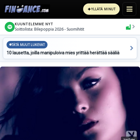
✦
YLLÄTÄ MINUT
KUUNTELEMME NYT
Soittolista: Bilepoppia 2026 - Suomihitit
TÄTÄ MUUT LUKEVAT
10 lausetta, joilla manipuloiva mies yrittää herättää sääliä
YouTube