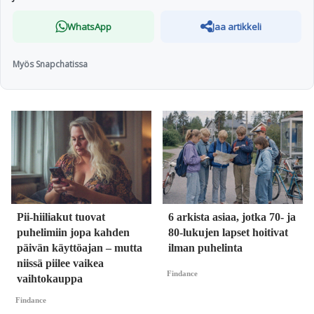
WhatsApp
Jaa artikkeli
Myös Snapchatissa
Pii-hiiliakut tuovat
6 arkista asiaa, jotka 70- ja
puhelimiin jopa kahden
80-lukujen lapset hoitivat
päivän käyttöajan – mutta
ilman puhelinta
niissä piilee vaikea
Findance
vaihtokauppa
Findance