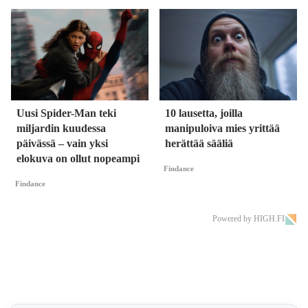
Uusi Spider-Man teki
10 lausetta, joilla
miljardin kuudessa
manipuloiva mies yrittää
päivässä – vain yksi
herättää sääliä
elokuva on ollut nopeampi
Findance
Findance
Powered by HIGH.FI