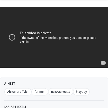
AIHEET
Alexandra Tyler
for men
naiskauneutta
Playboy
JAA ARTIKKELI