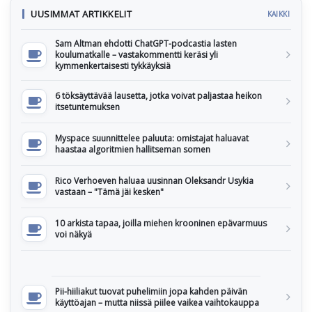
UUSIMMAT ARTIKKELIT
KAIKKI
Sam Altman ehdotti ChatGPT-podcastia lasten
koulumatkalle – vastakommentti keräsi yli
kymmenkertaisesti tykkäyksiä
6 töksäyttävää lausetta, jotka voivat paljastaa heikon
itsetuntemuksen
Myspace suunnittelee paluuta: omistajat haluavat
haastaa algoritmien hallitseman somen
Rico Verhoeven haluaa uusinnan Oleksandr Usykia
vastaan – "Tämä jäi kesken"
10 arkista tapaa, joilla miehen krooninen epävarmuus
voi näkyä
Pii-hiiliakut tuovat puhelimiin jopa kahden päivän
käyttöajan – mutta niissä piilee vaikea vaihtokauppa