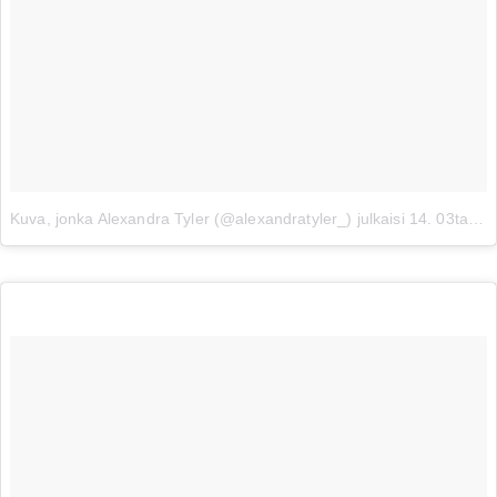
Kuva, jonka Alexandra Tyler (@alexandratyler_) julkaisi
14. 03ta 2015 klo 15.41 PDT