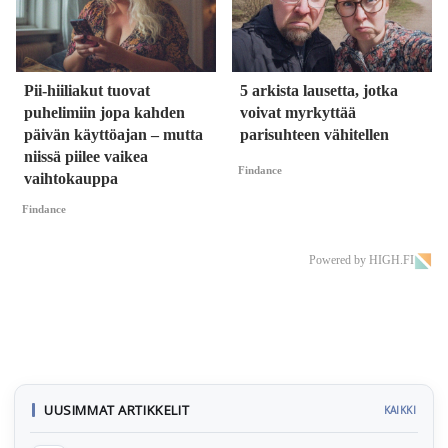
Pii-hiiliakut tuovat
5 arkista lausetta, jotka
puhelimiin jopa kahden
voivat myrkyttää
päivän käyttöajan – mutta
parisuhteen vähitellen
niissä piilee vaikea
Findance
vaihtokauppa
Findance
Powered by HIGH.FI
UUSIMMAT ARTIKKELIT
KAIKKI