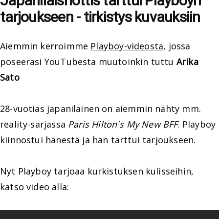
Japanilaishottis tarttui Playboyn
tarjoukseen - tirkistys kuvauksiin
Aiemmin kerroimme
Playboy-videosta
, jossa
poseerasi YouTubesta muutoinkin tuttu
Arika
Sato
28-vuotias japanilainen on aiemmin nähty mm.
reality-sarjassa
Paris Hilton´s My New BFF
. Playboy
kiinnostui hänestä ja hän tarttui tarjoukseen.
Nyt Playboy tarjoaa kurkistuksen kulisseihin,
katso video alla: