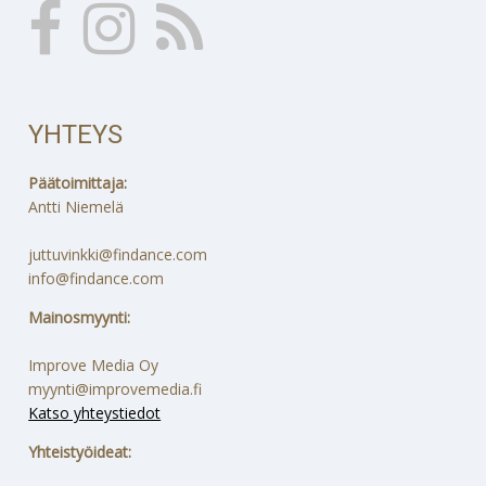
YHTEYS
Päätoimittaja:
Antti Niemelä
juttuvinkki@findance.com
info@findance.com
Mainosmyynti:
Improve Media Oy
myynti@improvemedia.fi
Katso yhteystiedot
Yhteistyöideat: