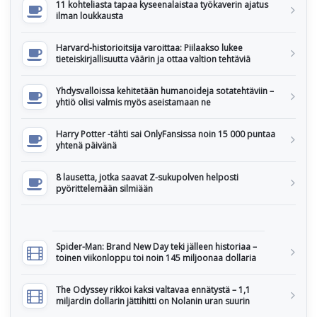
11 kohteliasta tapaa kyseenalaistaa työkaverin ajatus
ilman loukkausta
Harvard-historioitsija varoittaa: Piilaakso lukee
tieteiskirjallisuutta väärin ja ottaa valtion tehtäviä
Yhdysvalloissa kehitetään humanoideja sotatehtäviin –
yhtiö olisi valmis myös aseistamaan ne
Harry Potter -tähti sai OnlyFansissa noin 15 000 puntaa
yhtenä päivänä
8 lausetta, jotka saavat Z-sukupolven helposti
pyörittelemään silmiään
Spider-Man: Brand New Day teki jälleen historiaa –
toinen viikonloppu toi noin 145 miljoonaa dollaria
The Odyssey rikkoi kaksi valtavaa ennätystä – 1,1
miljardin dollarin jättihitti on Nolanin uran suurin