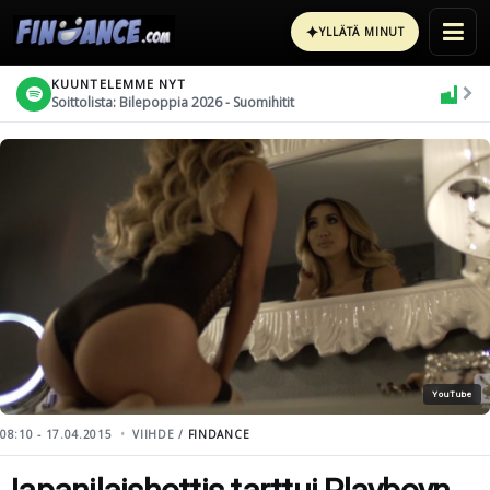
✦
YLLÄTÄ MINUT
KUUNTELEMME NYT
Soittolista: Bilepoppia 2026 - Suomihitit
YouTube
08:10 - 17.04.2015
VIIHDE /
FINDANCE