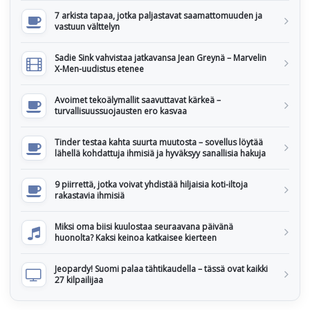
7 arkista tapaa, jotka paljastavat saamattomuuden ja
vastuun välttelyn
Sadie Sink vahvistaa jatkavansa Jean Greynä – Marvelin
X-Men-uudistus etenee
Avoimet tekoälymallit saavuttavat kärkeä –
turvallisuussuojausten ero kasvaa
Tinder testaa kahta suurta muutosta – sovellus löytää
lähellä kohdattuja ihmisiä ja hyväksyy sanallisia hakuja
9 piirrettä, jotka voivat yhdistää hiljaisia koti-iltoja
rakastavia ihmisiä
Miksi oma biisi kuulostaa seuraavana päivänä
huonolta? Kaksi keinoa katkaisee kierteen
Jeopardy! Suomi palaa tähtikaudella – tässä ovat kaikki
27 kilpailijaa