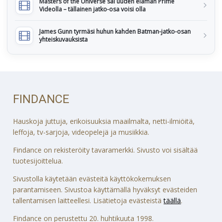
Masters of the Universe sai uuden elämän Prime
Videolla – tällainen jatko-osa voisi olla
James Gunn tyrmäsi huhun kahden Batman-jatko-osan
yhteiskuvauksista
FINDANCE
Hauskoja juttuja, erikoisuuksia maailmalta, netti-ilmiöitä,
leffoja, tv-sarjoja, videopelejä ja musiikkia.
Findance on rekisteröity tavaramerkki. Sivusto voi sisältää
tuotesijoittelua.
Sivustolla käytetään evästeitä käyttökokemuksen
parantamiseen. Sivustoa käyttämällä hyväksyt evästeiden
tallentamisen laitteellesi. Lisätietoja evästeistä
täällä
.
Findance on perustettu 20. huhtikuuta 1998.