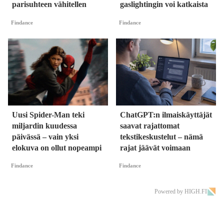
parisuhteen vähitellen
gaslightingin voi katkaista
Findance
Findance
Uusi Spider-Man teki
ChatGPT:n ilmaiskäyttäjät
miljardin kuudessa
saavat rajattomat
päivässä – vain yksi
tekstikeskustelut – nämä
elokuva on ollut nopeampi
rajat jäävät voimaan
Findance
Findance
Powered by HIGH.FI