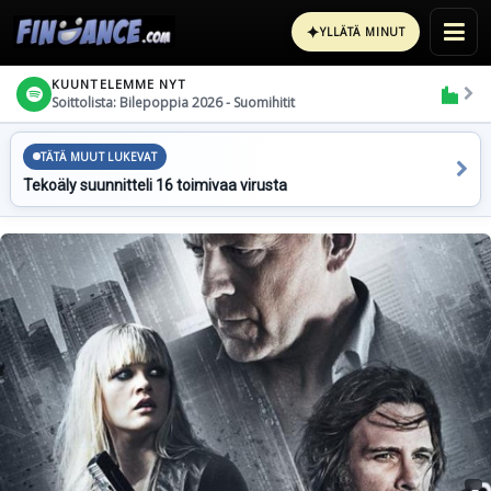
✦
YLLÄTÄ MINUT
KUUNTELEMME NYT
Soittolista: Bilepoppia 2026 - Suomihitit
TÄTÄ MUUT LUKEVAT
Tekoäly suunnitteli 16 toimivaa virusta