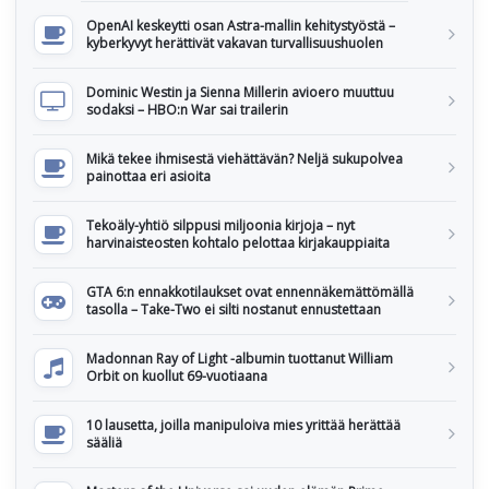
OpenAI keskeytti osan Astra-mallin kehitystyöstä –
kyberkyvyt herättivät vakavan turvallisuushuolen
Dominic Westin ja Sienna Millerin avioero muuttuu
sodaksi – HBO:n War sai trailerin
Mikä tekee ihmisestä viehättävän? Neljä sukupolvea
painottaa eri asioita
Tekoäly-yhtiö silppusi miljoonia kirjoja – nyt
harvinaisteosten kohtalo pelottaa kirjakauppiaita
GTA 6:n ennakkotilaukset ovat ennennäkemättömällä
tasolla – Take-Two ei silti nostanut ennustettaan
Madonnan Ray of Light -albumin tuottanut William
Orbit on kuollut 69-vuotiaana
10 lausetta, joilla manipuloiva mies yrittää herättää
sääliä