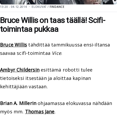
13:20 - 04.12.2014
ELOKUVAT /
FINDANCE
Bruce Willis on taas täällä! Scifi-
toimintaa pukkaa
Bruce Willis
tähdittää tammikuussa ensi-iltansa
saavaa scifi-toimintaa
Vice
.
Ambyr Childersin
esittämä robotti tulee
tietoiseksi itsestään ja aloittaa kapinan
kehittäjiään vastaan.
Brian A. Millerin
ohjaamassa elokuvassa nähdään
myös mm.
Thomas Jane
.