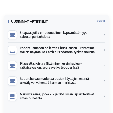
UUSIMMAT ARTIKKELIT
KAIKKI
5 tapaa, joilla emotionaalinen kypsymättömyys
sabotoi parisuhdetta
Robert Pattinson on leffan Chris Hansen – Primetime-
traileri näyttää To Catch a Predatorin synkän nousun
9 lausetta, joista välittäminen usein kuuluu –
ratkaisevaa on, seuraavatko teot perässä
Reddit haluaa madaltaa uusien käyttäjien esteitä –
tekoäly voi vähentää karman merkitystä
6 arkista asiaa, jotka 70- ja 80-lukujen lapset hoitivat
ilman puhelinta