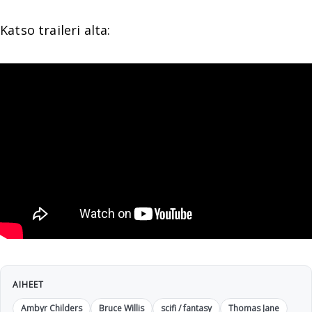
Katso traileri alta:
AIHEET
Ambyr Childers
Bruce Willis
scifi / fantasy
Thomas Jane