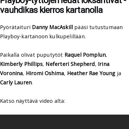
Playboy-tyttöjen leuat loksahtivat -
vauhdikas kierros kartanolla
Pyörätaituri
Danny MacAskill
pääsi tutustumaan
Playboy-kartanoon kulkupelillään.
Paikalla olivat puputytöt
Raquel Pomplun
,
Kimberly Phillips
,
Neferteri Shepherd
,
Irina
Voronina
,
Hiromi Oshima
,
Heather Rae Young
ja
Carly Lauren
.
Katso näyttävä video alta: