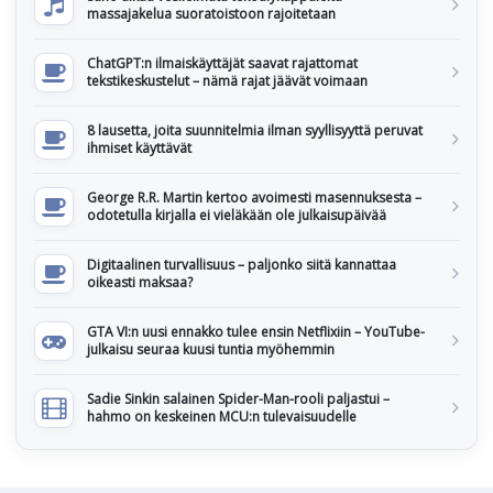
massajakelua suoratoistoon rajoitetaan
ChatGPT:n ilmaiskäyttäjät saavat rajattomat
tekstikeskustelut – nämä rajat jäävät voimaan
8 lausetta, joita suunnitelmia ilman syyllisyyttä peruvat
ihmiset käyttävät
George R.R. Martin kertoo avoimesti masennuksesta –
odotetulla kirjalla ei vieläkään ole julkaisupäivää
Digitaalinen turvallisuus – paljonko siitä kannattaa
oikeasti maksaa?
GTA VI:n uusi ennakko tulee ensin Netflixiin – YouTube-
julkaisu seuraa kuusi tuntia myöhemmin
Sadie Sinkin salainen Spider-Man-rooli paljastui –
hahmo on keskeinen MCU:n tulevaisuudelle