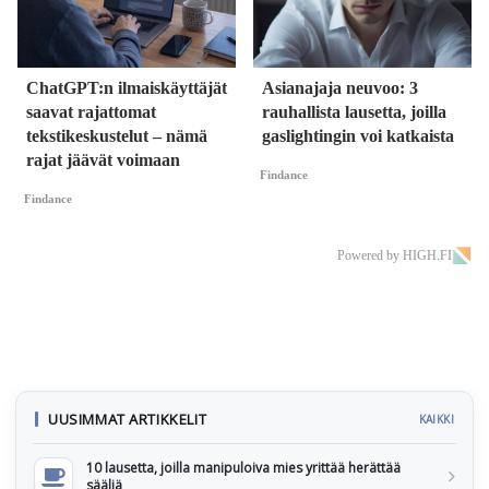
ChatGPT:n ilmaiskäyttäjät
Asianajaja neuvoo: 3
saavat rajattomat
rauhallista lausetta, joilla
tekstikeskustelut – nämä
gaslightingin voi katkaista
rajat jäävät voimaan
Findance
Findance
Powered by HIGH.FI
UUSIMMAT ARTIKKELIT
KAIKKI
10 lausetta, joilla manipuloiva mies yrittää herättää
sääliä