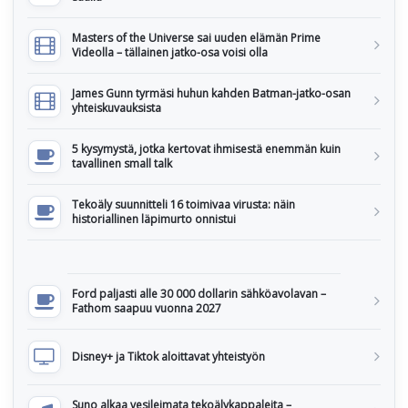
Masters of the Universe sai uuden elämän Prime
Videolla – tällainen jatko-osa voisi olla
James Gunn tyrmäsi huhun kahden Batman-jatko-osan
yhteiskuvauksista
5 kysymystä, jotka kertovat ihmisestä enemmän kuin
tavallinen small talk
Tekoäly suunnitteli 16 toimivaa virusta: näin
historiallinen läpimurto onnistui
Ford paljasti alle 30 000 dollarin sähköavolavan –
Fathom saapuu vuonna 2027
Disney+ ja Tiktok aloittavat yhteistyön
Suno alkaa vesileimata tekoälykappaleita –