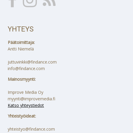
YHTEYS
Päätoimittaja:
Antti Niemelä
juttuvinkki@findance.com
info@findance.com
Mainosmyynti:
Improve Media Oy
myynti@improvemedia.fi
Katso yhteystiedot
Yhteistyöideat:
yhteistyo@findance.com