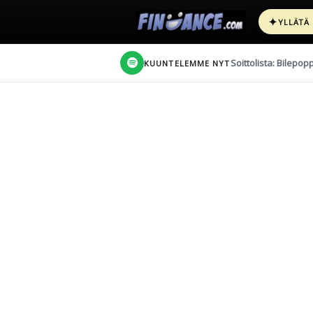
✦
YLLÄTÄ
Soittolista: Bilepop
KUUNTELEMME NYT