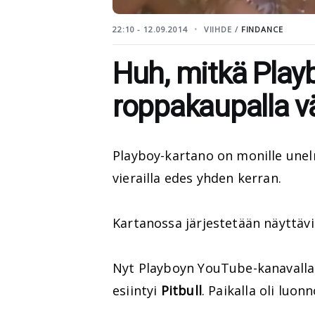
22:10 - 12.09.2014
VIIHDE /
FINDANCE
Huh, mitkä Playb
roppakaupalla v
Playboy-kartano on monille unel
vierailla edes yhden kerran.
Kartanossa järjestetään näyttäviä
Nyt Playboyn YouTube-kanavalla 
esiintyi
Pitbull
. Paikalla oli luon