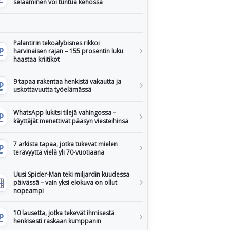
selaaminen voi tuntua kehossa
Palantirin tekoälybisnes rikkoi
harvinaisen rajan – 155 prosentin luku
haastaa kriitikot
9 tapaa rakentaa henkistä vakautta ja
uskottavuutta työelämässä
WhatsApp lukitsi tilejä vahingossa –
käyttäjät menettivät pääsyn viesteihinsä
7 arkista tapaa, jotka tukevat mielen
terävyyttä vielä yli 70-vuotiaana
Uusi Spider-Man teki miljardin kuudessa
päivässä – vain yksi elokuva on ollut
nopeampi
10 lausetta, jotka tekevät ihmisestä
henkisesti raskaan kumppanin