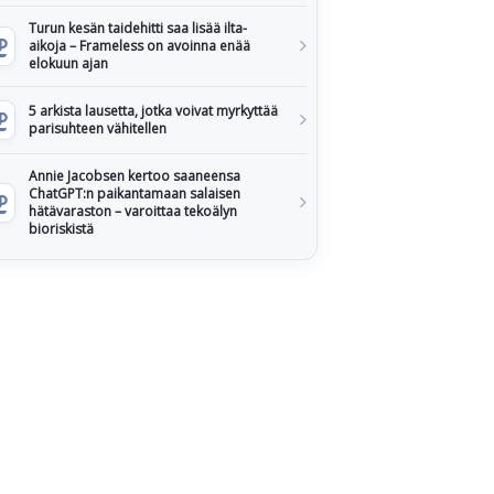
Turun kesän taidehitti saa lisää ilta-
aikoja – Frameless on avoinna enää
elokuun ajan
5 arkista lausetta, jotka voivat myrkyttää
parisuhteen vähitellen
Annie Jacobsen kertoo saaneensa
ChatGPT:n paikantamaan salaisen
hätävaraston – varoittaa tekoälyn
bioriskistä