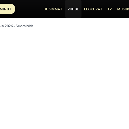
 MINUT
UUSIMMAT
VIIHDE
ELOKUVAT
TV
MUSIIK
pia 2026 - Suomihitit