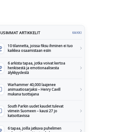
USIMMAT ARTIKKELIT
KAIKKI
10 tilannetta, joissa fiksu ihminen ei tuo
kaikkea osaamistaan esiin
6 arkista tapaa, jotka voivat kertoa
henkisestä ja emotionaalisesta
älykkyydestä
Warhammer 40,000 laajenee
animaatiosarjaksi – Henry Cavill
mukana tuottajana
South Parkin uudet kaudet tulevat
viimein Suomeen – kausi 27 jo
katsottavissa
6 tapaa, joilla jatkuva puhelimen