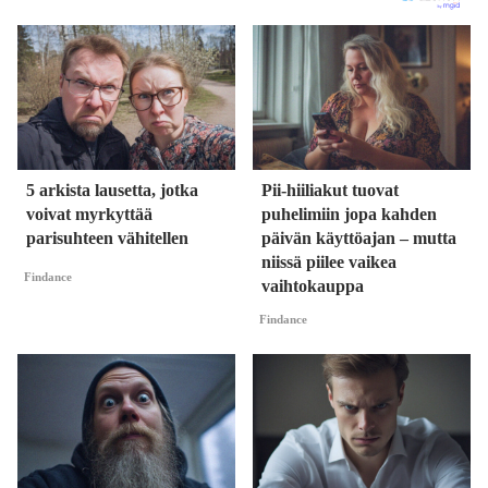
5 arkista lausetta, jotka
Pii-hiiliakut tuovat
voivat myrkyttää
puhelimiin jopa kahden
parisuhteen vähitellen
päivän käyttöajan – mutta
niissä piilee vaikea
Findance
vaihtokauppa
Findance