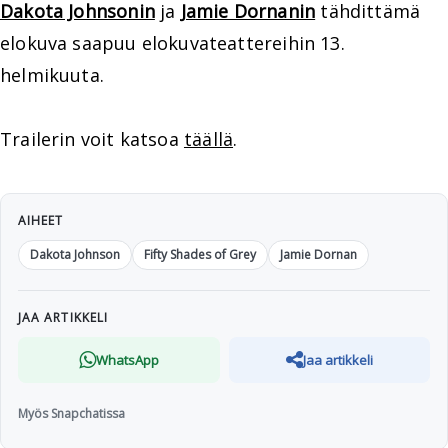
Dakota Johnsonin
ja
Jamie Dornanin
tähdittämä
elokuva saapuu elokuvateattereihin 13.
helmikuuta.
Trailerin voit katsoa
täällä
.
AIHEET
Dakota Johnson
Fifty Shades of Grey
Jamie Dornan
JAA ARTIKKELI
WhatsApp
Jaa artikkeli
Myös Snapchatissa