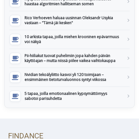
haastaa algoritmien hallitseman somen
Rico Verhoeven haluaa uusinnan Oleksandr Usykia
vastaan – "Tämä jäi kesken"
10 arkista tapaa, joilla miehen krooninen epävarmuus
voi näkyä
Pii-hiiliakut tuovat puhelimiin jopa kahden päivän
käyttöajan – mutta niissä piilee vaikea vaihtokauppa
Nvidian tekoälyliitto kasvoi yli 120 toimijaan –
ensimmäinen tietoturvaluonnos syntyi viikossa
5 tapaa, joilla emotionaalinen kypsymättömyys
sabotoi parisuhdetta
FINDANCE