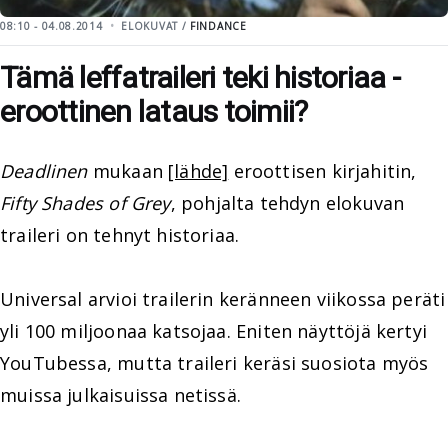
08:10 - 04.08.2014
ELOKUVAT /
FINDANCE
Tämä leffatraileri teki historiaa -
eroottinen lataus toimii?
Deadlinen
mukaan
[lähde]
eroottisen kirjahitin,
Fifty Shades of Grey
, pohjalta tehdyn elokuvan
traileri on tehnyt historiaa.
Universal arvioi trailerin keränneen viikossa peräti
yli 100 miljoonaa katsojaa. Eniten näyttöjä kertyi
YouTubessa, mutta traileri keräsi suosiota myös
muissa julkaisuissa netissä.