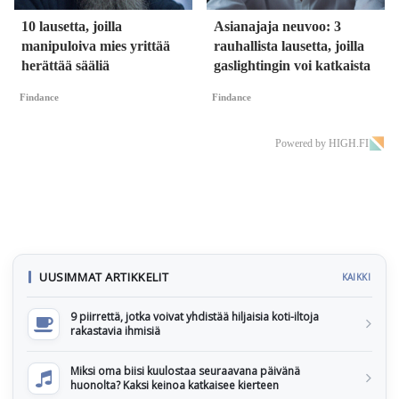
10 lausetta, joilla
Asianajaja neuvoo: 3
manipuloiva mies yrittää
rauhallista lausetta, joilla
herättää sääliä
gaslightingin voi katkaista
Findance
Findance
Powered by HIGH.FI
UUSIMMAT ARTIKKELIT
KAIKKI
9 piirrettä, jotka voivat yhdistää hiljaisia koti-iltoja
rakastavia ihmisiä
Miksi oma biisi kuulostaa seuraavana päivänä
huonolta? Kaksi keinoa katkaisee kierteen