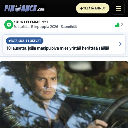
✦
YLLÄTÄ MINUT
KUUNTELEMME NYT
Soittolista: Bilepoppia 2026 - Suomihitit
TÄTÄ MUUT LUKEVAT
10 lausetta, joilla manipuloiva mies yrittää herättää sääliä