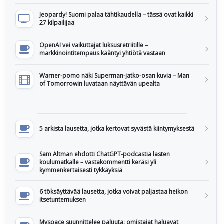
Jeopardy! Suomi palaa tähtikaudella – tässä ovat kaikki
27 kilpailijaa
OpenAI vei vaikuttajat luksusretriitille –
markkinointitempaus kääntyi yhtiötä vastaan
Warner-pomo näki Superman-jatko-osan kuvia – Man
of Tomorrowin luvataan näyttävän upealta
5 arkista lausetta, jotka kertovat syvästä kiintymyksestä
Sam Altman ehdotti ChatGPT-podcastia lasten
koulumatkalle – vastakommentti keräsi yli
kymmenkertaisesti tykkäyksiä
6 töksäyttävää lausetta, jotka voivat paljastaa heikon
itsetuntemuksen
Myspace suunnittelee paluuta: omistajat haluavat