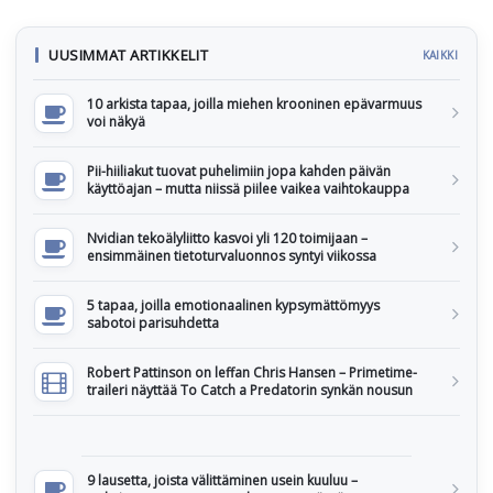
UUSIMMAT ARTIKKELIT
KAIKKI
10 arkista tapaa, joilla miehen krooninen epävarmuus
voi näkyä
Pii-hiiliakut tuovat puhelimiin jopa kahden päivän
käyttöajan – mutta niissä piilee vaikea vaihtokauppa
Nvidian tekoälyliitto kasvoi yli 120 toimijaan –
ensimmäinen tietoturvaluonnos syntyi viikossa
5 tapaa, joilla emotionaalinen kypsymättömyys
sabotoi parisuhdetta
Robert Pattinson on leffan Chris Hansen – Primetime-
traileri näyttää To Catch a Predatorin synkän nousun
9 lausetta, joista välittäminen usein kuuluu –