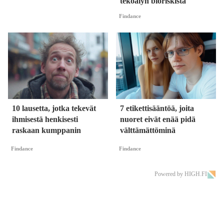
tekoälyn bioriskistä
Findance
10 lausetta, jotka tekevät
7 etikettisääntöä, joita
ihmisestä henkisesti
nuoret eivät enää pidä
raskaan kumppanin
välttämättöminä
Findance
Findance
Powered by HIGH.FI