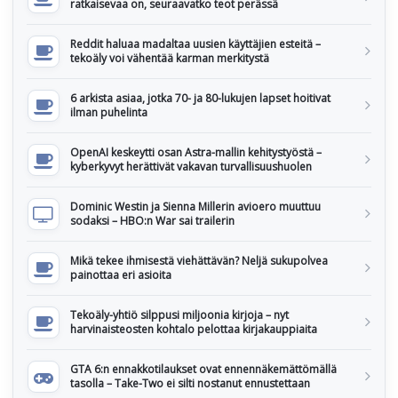
ratkaisevaa on, seuraavatko teot perässä
Reddit haluaa madaltaa uusien käyttäjien esteitä –
tekoäly voi vähentää karman merkitystä
6 arkista asiaa, jotka 70- ja 80-lukujen lapset hoitivat
ilman puhelinta
OpenAI keskeytti osan Astra-mallin kehitystyöstä –
kyberkyvyt herättivät vakavan turvallisuushuolen
Dominic Westin ja Sienna Millerin avioero muuttuu
sodaksi – HBO:n War sai trailerin
Mikä tekee ihmisestä viehättävän? Neljä sukupolvea
painottaa eri asioita
Tekoäly-yhtiö silppusi miljoonia kirjoja – nyt
harvinaisteosten kohtalo pelottaa kirjakauppiaita
GTA 6:n ennakkotilaukset ovat ennennäkemättömällä
tasolla – Take-Two ei silti nostanut ennustettaan