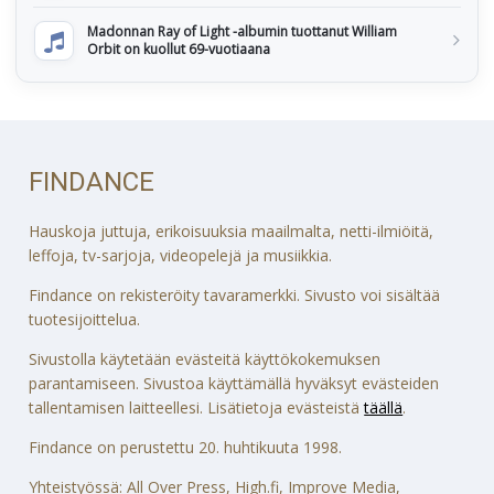
Madonnan Ray of Light -albumin tuottanut William
Orbit on kuollut 69-vuotiaana
FINDANCE
Hauskoja juttuja, erikoisuuksia maailmalta, netti-ilmiöitä,
leffoja, tv-sarjoja, videopelejä ja musiikkia.
Findance on rekisteröity tavaramerkki. Sivusto voi sisältää
tuotesijoittelua.
Sivustolla käytetään evästeitä käyttökokemuksen
parantamiseen. Sivustoa käyttämällä hyväksyt evästeiden
tallentamisen laitteellesi. Lisätietoja evästeistä
täällä
.
Findance on perustettu 20. huhtikuuta 1998.
Yhteistyössä: All Over Press, High.fi, Improve Media,