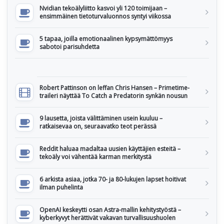
Nvidian tekoälyliitto kasvoi yli 120 toimijaan –
ensimmäinen tietoturvaluonnos syntyi viikossa
5 tapaa, joilla emotionaalinen kypsymättömyys
sabotoi parisuhdetta
Robert Pattinson on leffan Chris Hansen – Primetime-
traileri näyttää To Catch a Predatorin synkän nousun
9 lausetta, joista välittäminen usein kuuluu –
ratkaisevaa on, seuraavatko teot perässä
Reddit haluaa madaltaa uusien käyttäjien esteitä –
tekoäly voi vähentää karman merkitystä
6 arkista asiaa, jotka 70- ja 80-lukujen lapset hoitivat
ilman puhelinta
OpenAI keskeytti osan Astra-mallin kehitystyöstä –
kyberkyvyt herättivät vakavan turvallisuushuolen