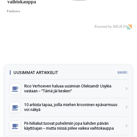
vaihtokauppa
Findance
Powered by HIGH.FI
UUSIMMAT ARTIKKELIT
KAIKKI
Rico Verhoeven haluaa uusinnan Oleksandr Usykia
vastaan – "Tämä jäi kesken"
10 arkista tapaa, joilla miehen krooninen epävarmuus
voi näkyä
Pii-hiiliakut tuovat puhelimiin jopa kahden päivän
käyttöajan – mutta niissä piilee vaikea vaihtokauppa