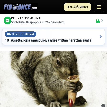
✦
YLLÄTÄ MINUT
KUUNTELEMME NYT
Soittolista: Bilepoppia 2026 - Suomihitit
TÄTÄ MUUT LUKEVAT
10 lausetta, joilla manipuloiva mies yrittää herättää sääliä