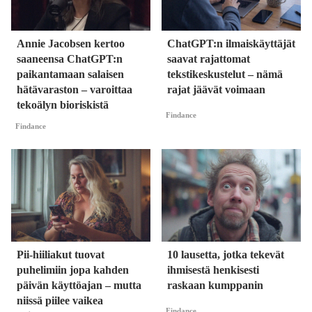
Annie Jacobsen kertoo
ChatGPT:n ilmaiskäyttäjät
saaneensa ChatGPT:n
saavat rajattomat
paikantamaan salaisen
tekstikeskustelut – nämä
hätävaraston – varoittaa
rajat jäävät voimaan
tekoälyn bioriskistä
Findance
Findance
Pii-hiiliakut tuovat
10 lausetta, jotka tekevät
puhelimiin jopa kahden
ihmisestä henkisesti
päivän käyttöajan – mutta
raskaan kumppanin
niissä piilee vaikea
Findance