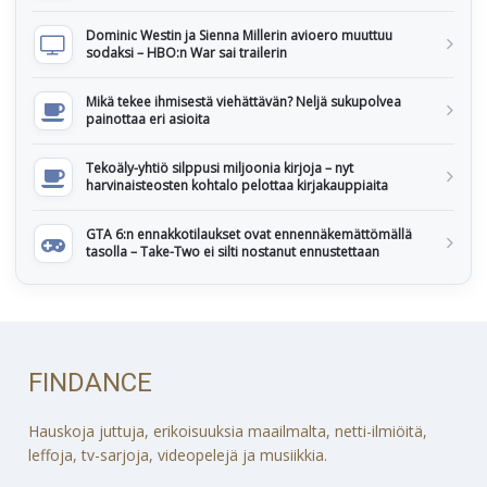
Dominic Westin ja Sienna Millerin avioero muuttuu
sodaksi – HBO:n War sai trailerin
Mikä tekee ihmisestä viehättävän? Neljä sukupolvea
painottaa eri asioita
Tekoäly-yhtiö silppusi miljoonia kirjoja – nyt
harvinaisteosten kohtalo pelottaa kirjakauppiaita
GTA 6:n ennakkotilaukset ovat ennennäkemättömällä
tasolla – Take-Two ei silti nostanut ennustettaan
FINDANCE
Hauskoja juttuja, erikoisuuksia maailmalta, netti-ilmiöitä,
leffoja, tv-sarjoja, videopelejä ja musiikkia.