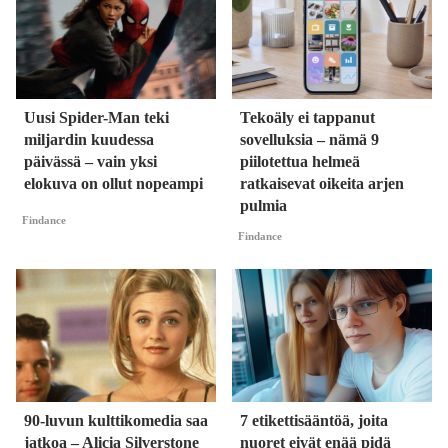
Uusi Spider-Man teki
Tekoäly ei tappanut
miljardin kuudessa
sovelluksia – nämä 9
päivässä – vain yksi
piilotettua helmeä
elokuva on ollut nopeampi
ratkaisevat oikeita arjen
pulmia
Findance
Findance
90-luvun kulttikomedia saa
7 etikettisääntöä, joita
jatkoa – Alicia Silverstone
nuoret eivät enää pidä