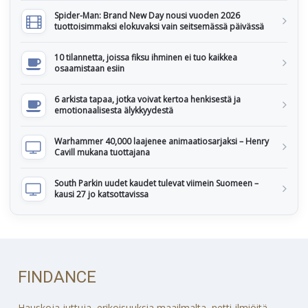
Spider-Man: Brand New Day nousi vuoden 2026
tuottoisimmaksi elokuvaksi vain seitsemässä päivässä
10 tilannetta, joissa fiksu ihminen ei tuo kaikkea
osaamistaan esiin
6 arkista tapaa, jotka voivat kertoa henkisestä ja
emotionaalisesta älykkyydestä
Warhammer 40,000 laajenee animaatiosarjaksi – Henry
Cavill mukana tuottajana
South Parkin uudet kaudet tulevat viimein Suomeen –
kausi 27 jo katsottavissa
FINDANCE
Hauskoja juttuja, erikoisuuksia maailmalta, netti-ilmiöitä,