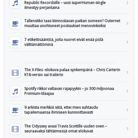
Republic Recordsille – uusi superHuman-single
ilmestyy perjantaina
Tallensitko taas kiinnostavan paikan someen? Outernet
muuttaa unohtuneet postaukset menovinkeiksi
7 etikettisääntöä, joita nuoret eivät enää pidä
välttämättöminä
The X-Files -elokuva palaa synkempänä – Chris Carterin
K18-versio sai trailerin
Spotify rikkoi valtavan rajapyykin – jo 300 miljoonaa
Premium-tilaajaa
9 arkista merkkiä siitä, ettei mies suhtaudu
tapailemaansa ihmiseen kunnioittavasti
The Odyssey avasi Travis Scottille uuden oven –
seuraavaksi tähtäimessä omat elokuvat