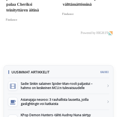
palaa Cheriksi
välttämättöminä
teinityttären äitinä
Findance
Findance
Powered by HIGH.FI
UUSIMMAT ARTIKKELIT
KAIKKI
Sadie Sinkin salainen Spider-Man-rooli paljastui –
hahmo on keskeinen MCU:n tulevaisuudelle
Asianajaja neuvoo: 3 rauhallista lausetta, joilla
gaslightingin voi katkaista
KPop Demon Hunters -tähti Audrey Nuna siirtyy