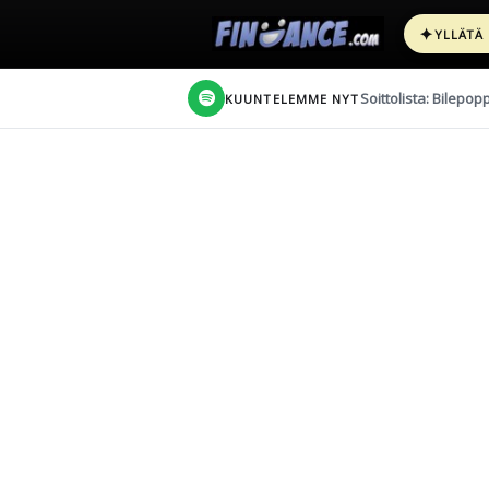
✦
YLLÄTÄ
Soittolista: Bilepop
KUUNTELEMME NYT