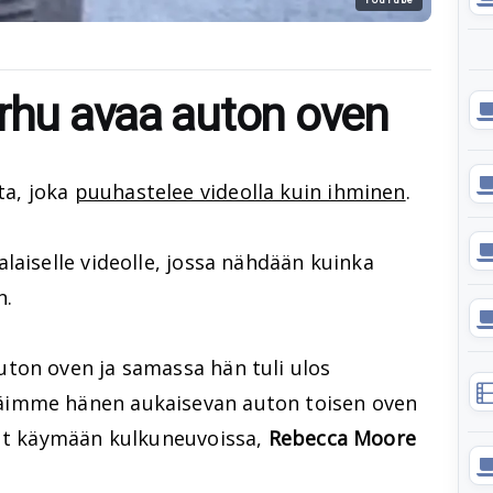
arhu avaa auton oven
a, joka
puuhastelee videolla kuin ihminen
.
laiselle videolle, jossa nähdään kuinka
n.
ton oven ja samassa hän tuli ulos
äimme hänen aukaisevan auton toisen oven
nut käymään kulkuneuvoissa,
Rebecca Moore