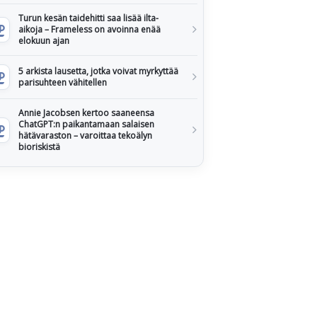
Turun kesän taidehitti saa lisää ilta-
aikoja – Frameless on avoinna enää
elokuun ajan
5 arkista lausetta, jotka voivat myrkyttää
parisuhteen vähitellen
Annie Jacobsen kertoo saaneensa
ChatGPT:n paikantamaan salaisen
hätävaraston – varoittaa tekoälyn
bioriskistä