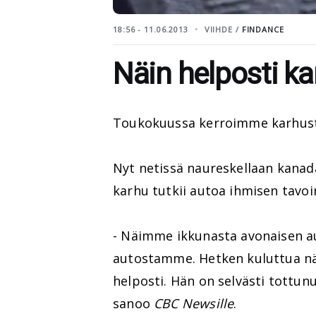
18:56 - 11.06.2013
VIIHDE /
FINDANCE
Näin helposti k
Toukokuussa kerroimme karhust
Nyt netissä naureskellaan kanada
karhu tutkii autoa ihmisen tavoi
- Näimme ikkunasta avonaisen au
autostamme. Hetken kuluttua n
helposti. Hän on selvästi tottu
sanoo
CBC Newsille
.