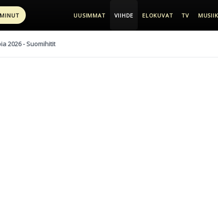
 MINUT
UUSIMMAT
VIIHDE
ELOKUVAT
TV
MUSIIK
pia 2026 - Suomihitit