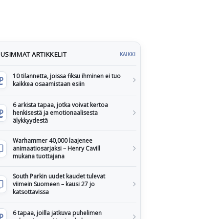
USIMMAT ARTIKKELIT
KAIKKI
10 tilannetta, joissa fiksu ihminen ei tuo
kaikkea osaamistaan esiin
6 arkista tapaa, jotka voivat kertoa
henkisestä ja emotionaalisesta
älykkyydestä
Warhammer 40,000 laajenee
animaatiosarjaksi – Henry Cavill
mukana tuottajana
South Parkin uudet kaudet tulevat
viimein Suomeen – kausi 27 jo
katsottavissa
6 tapaa, joilla jatkuva puhelimen