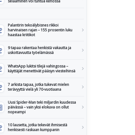
selaaminen voi tuntua kehossa
Palantirin tekoälybisnes rikkoi
harvinaisen rajan – 155 prosentin luku
haastaa kriitikot
9 tapaa rakentaa henkistä vakautta ja
uskottavuutta työelämässä
WhatsApp lukitsi tilejä vahingossa –
käyttäjät menettivät pääsyn viesteihinsä
7 arkista tapaa, jotka tukevat mielen
terävyyttä vielä yli 70-vuotiaana
Uusi Spider-Man teki miljardin kuudessa
päivässä – vain yksi elokuva on ollut
nopeampi
10 lausetta, jotka tekevät ihmisestä
henkisesti raskaan kumppanin