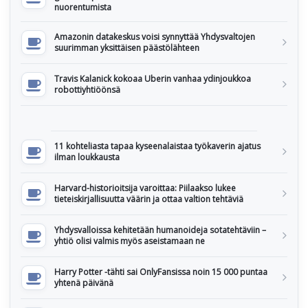
nuorentumista
Amazonin datakeskus voisi synnyttää Yhdysvaltojen
suurimman yksittäisen päästölähteen
Travis Kalanick kokoaa Uberin vanhaa ydinjoukkoa
robottiyhtiöönsä
11 kohteliasta tapaa kyseenalaistaa työkaverin ajatus
ilman loukkausta
Harvard-historioitsija varoittaa: Piilaakso lukee
tieteiskirjallisuutta väärin ja ottaa valtion tehtäviä
Yhdysvalloissa kehitetään humanoideja sotatehtäviin –
yhtiö olisi valmis myös aseistamaan ne
Harry Potter -tähti sai OnlyFansissa noin 15 000 puntaa
yhtenä päivänä