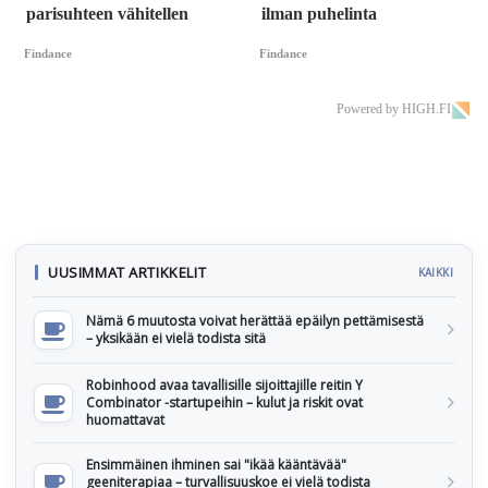
parisuhteen vähitellen
ilman puhelinta
Findance
Findance
Powered by HIGH.FI
UUSIMMAT ARTIKKELIT
KAIKKI
Nämä 6 muutosta voivat herättää epäilyn pettämisestä
– yksikään ei vielä todista sitä
Robinhood avaa tavallisille sijoittajille reitin Y
Combinator -startupeihin – kulut ja riskit ovat
huomattavat
Ensimmäinen ihminen sai "ikää kääntävää"
geeniterapiaa – turvallisuuskoe ei vielä todista