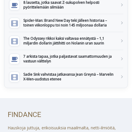
8 lausetta, jotka saavat Z-sukupolven helposti
pyörittelemään silmiään
Spider-Man: Brand New Day teki jälleen historiaa –
toinen viikonloppu toi noin 145 miljoonaa dollaria
The Odyssey rikkoi kaksi valtavaa ennätystä – 1,1
miljardin dollarin jättihitti on Nolanin uran suurin
7 arkista tapaa, jotka paljastavat saamattomuuden ja
vastuun välttelyn
Sadie Sink vahvistaa jatkavansa Jean Greynä – Marvelin
X-Men-uudistus etenee
FINDANCE
Hauskoja juttuja, erikoisuuksia maailmalta, netti-ilmiöitä,