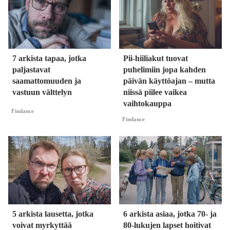
7 arkista tapaa, jotka
Pii-hiiliakut tuovat
paljastavat
puhelimiin jopa kahden
saamattomuuden ja
päivän käyttöajan – mutta
vastuun välttelyn
niissä piilee vaikea
vaihtokauppa
Findance
Findance
5 arkista lausetta, jotka
6 arkista asiaa, jotka 70- ja
voivat myrkyttää
80-lukujen lapset hoitivat