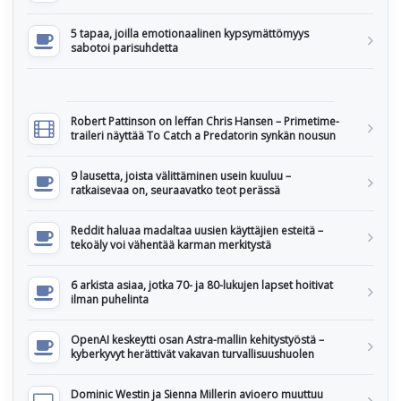
5 tapaa, joilla emotionaalinen kypsymättömyys
sabotoi parisuhdetta
Robert Pattinson on leffan Chris Hansen – Primetime-
traileri näyttää To Catch a Predatorin synkän nousun
9 lausetta, joista välittäminen usein kuuluu –
ratkaisevaa on, seuraavatko teot perässä
Reddit haluaa madaltaa uusien käyttäjien esteitä –
tekoäly voi vähentää karman merkitystä
6 arkista asiaa, jotka 70- ja 80-lukujen lapset hoitivat
ilman puhelinta
OpenAI keskeytti osan Astra-mallin kehitystyöstä –
kyberkyvyt herättivät vakavan turvallisuushuolen
Dominic Westin ja Sienna Millerin avioero muuttuu