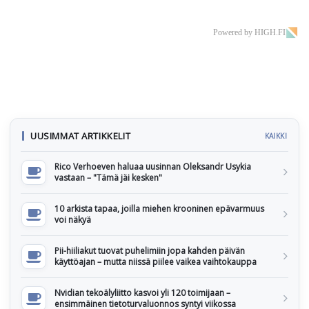
Powered by HIGH.FI
UUSIMMAT ARTIKKELIT
KAIKKI
Rico Verhoeven haluaa uusinnan Oleksandr Usykia
vastaan – "Tämä jäi kesken"
10 arkista tapaa, joilla miehen krooninen epävarmuus
voi näkyä
Pii-hiiliakut tuovat puhelimiin jopa kahden päivän
käyttöajan – mutta niissä piilee vaikea vaihtokauppa
Nvidian tekoälyliitto kasvoi yli 120 toimijaan –
ensimmäinen tietoturvaluonnos syntyi viikossa