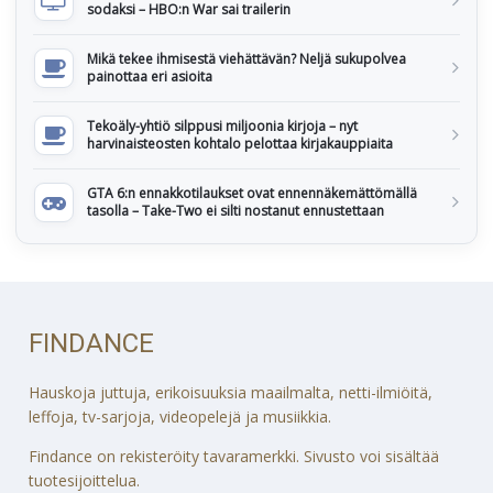
sodaksi – HBO:n War sai trailerin
Mikä tekee ihmisestä viehättävän? Neljä sukupolvea
painottaa eri asioita
Tekoäly-yhtiö silppusi miljoonia kirjoja – nyt
harvinaisteosten kohtalo pelottaa kirjakauppiaita
GTA 6:n ennakkotilaukset ovat ennennäkemättömällä
tasolla – Take-Two ei silti nostanut ennustettaan
FINDANCE
Hauskoja juttuja, erikoisuuksia maailmalta, netti-ilmiöitä,
leffoja, tv-sarjoja, videopelejä ja musiikkia.
Findance on rekisteröity tavaramerkki. Sivusto voi sisältää
tuotesijoittelua.