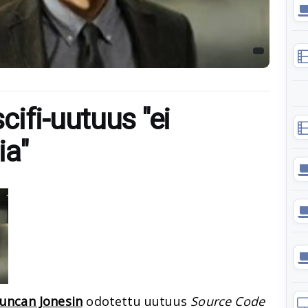
ifi-uutuus "ei
ia"
uncan Jonesin
odotettu uutuus
Source Code