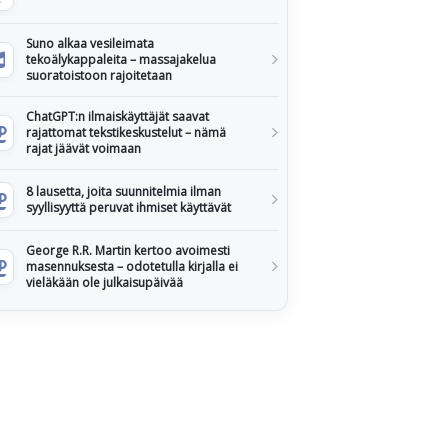
Suno alkaa vesileimata
tekoälykappaleita – massajakelua
suoratoistoon rajoitetaan
ChatGPT:n ilmaiskäyttäjät saavat
rajattomat tekstikeskustelut – nämä
rajat jäävät voimaan
8 lausetta, joita suunnitelmia ilman
syyllisyyttä peruvat ihmiset käyttävät
George R.R. Martin kertoo avoimesti
masennuksesta – odotetulla kirjalla ei
vieläkään ole julkaisupäivää