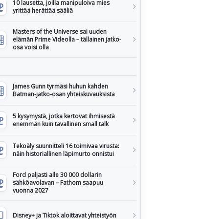
10 lausetta, joilla manipuloiva mies
yrittää herättää sääliä
Masters of the Universe sai uuden
elämän Prime Videolla – tällainen jatko-
osa voisi olla
James Gunn tyrmäsi huhun kahden
Batman-jatko-osan yhteiskuvauksista
5 kysymystä, jotka kertovat ihmisestä
enemmän kuin tavallinen small talk
Tekoäly suunnitteli 16 toimivaa virusta:
näin historiallinen läpimurto onnistui
Ford paljasti alle 30 000 dollarin
sähköavolavan – Fathom saapuu
vuonna 2027
Disney+ ja Tiktok aloittavat yhteistyön