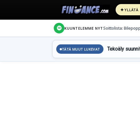
✦
YLLÄTÄ
Soittolista: Bilepop
KUUNTELEMME NYT
Tekoäly suunnit
TÄTÄ MUUT LUKEVAT