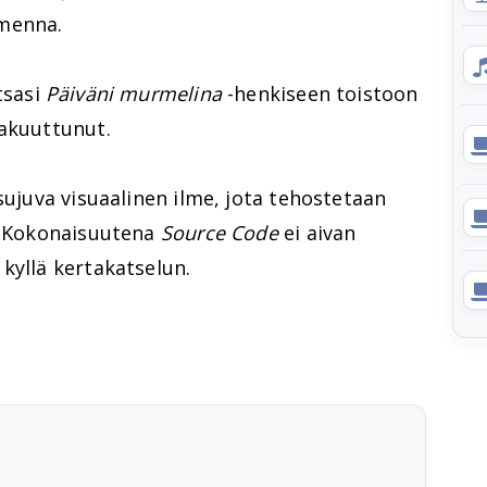
menna.
tsasi
Päiväni murmelina
-henkiseen toistoon
vakuuttunut.
sujuva visuaalinen ilme, jota tehostetaan
a. Kokonaisuutena
Source Code
ei aivan
kyllä kertakatselun.