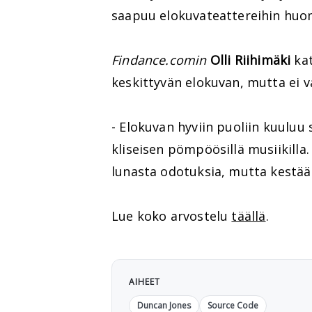
saapuu elokuvateattereihin huo
Findance.comin
Olli Riihimäki
ka
keskittyvän elokuvan, mutta ei 
- Elokuvan hyviin puoliin kuuluu 
kliseisen pömpöösillä musiikill
lunasta odotuksia, mutta kestää 
Lue koko arvostelu
täällä
.
AIHEET
Duncan Jones
Source Code